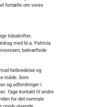
kel fortælle om vores
e tidsskrifter.
edrag med bl.a. Patricia
yprocessen, bekræftede
n mod helbredelse og
tte måde. Som
rav og udfordringer i
r. Tage kontakt til andre
inden for det normale
te opnår givende