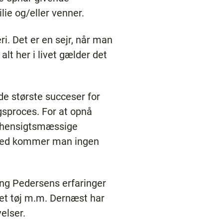
ie og/eller venner.
leri. Det er en sejr, når man
t her i livet gælder det
 de største succeser for
ngsproces. For at opnå
 uhensigtsmæssige
denhed kommer man ingen
ing Pedersens erfaringer
ket tøj m.m. Dernæst har
elser.