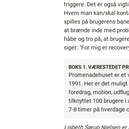
triggere. Det er også vigt
Hvem man kan/skal kontakt
spilles på brugerens bane
at brænde inde med probl
håbe og tro på, at bruger
siger: "For mig er recover
BOKS 1. VÆRESTEDET 
Promenadehuset er et væ
1991. Her er det muligt
foredrag, motion, udflug
tilknyttet 100 brugere 
7-8 timer på hverdage o
Lisbeth Sørup Nielsen er