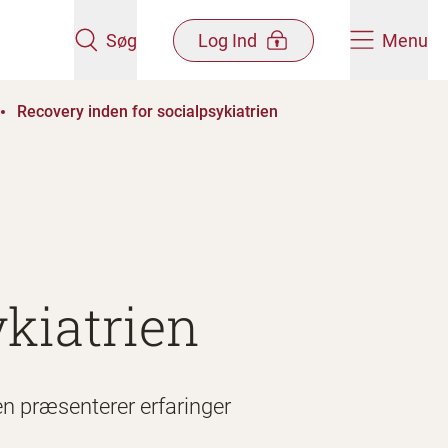
Søg
Log Ind
Menu
Recovery inden for socialpsykiatrien
ykiatrien
len præsenterer erfaringer