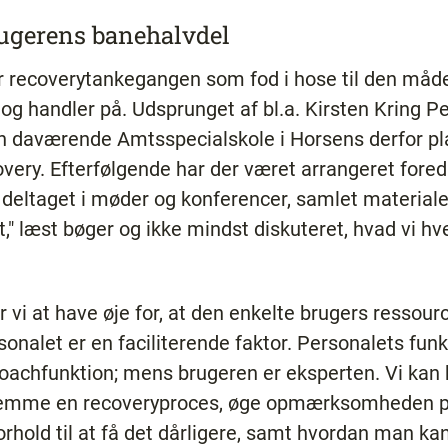
rugerens banehalvdel
 recoverytankegangen som fod i hose til den måde,
 handler på. Udsprunget af bl.a. Kirsten Kring Pe
 daværende Amtsspecialskole i Horsens derfor pl
overy. Efterfølgende har der været arrangeret fore
deltaget i møder og konferencer, samlet materiale, s
 læst bøger og ikke mindst diskuteret, hvad vi hve
 vi at have øje for, at den enkelte brugers ressour
sonalet er en faciliterende faktor. Personalets f
oachfunktion; mens brugeren er eksperten. Vi kan 
remme en recoveryproces, øge opmærksomheden på 
forhold til at få det dårligere, samt hvordan man k