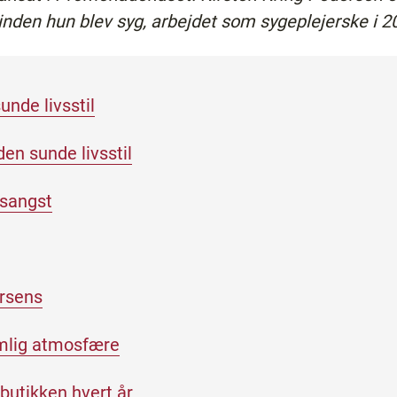
den hun blev syg, arbejdet som sygeplejerske i 20
unde livsstil
den sunde livsstil
sangst
orsens
emlig atmosfære
butikken hvert år