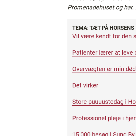
Promenadehuset og har, in
TEMA: TÆT PÅ HORSENS
Vil være kendt for den s
Patienter lærer at leve 
Overvægten er min død
Det virker
Store puuuustedag i H
Professionel pleje i hj
15.000 besøg i Sund By 