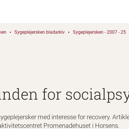
ken
Sygeplejersken bladarkiv
Sygeplejersken - 2007 - 25
inden for socialps
 sygeplejersker med interesse for recovery. Artik
aktivitetscentret Promenadehuset i Horsens.