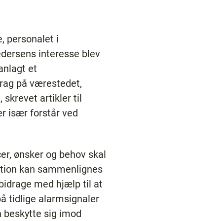
 personalet i
dersens interesse blev
anlagt et
drag på værestedet,
krevet artikler til
r især forstår ved
cer, ønsker og behov skal
unktion kan sammenlignes
bidrage med hjælp til at
tidlige alarmsignaler
an beskytte sig imod