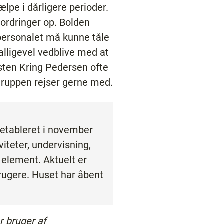
ælpe i dårligere perioder.
fordringer op. Bolden
 personalet må kunne tåle
lligevel vedblive med at
rsten Kring Pedersen ofte
legruppen rejser gerne med.
 etableret i november
iteter, undervisning,
t element. Aktuelt er
brugere. Huset har åbent
r bruger af