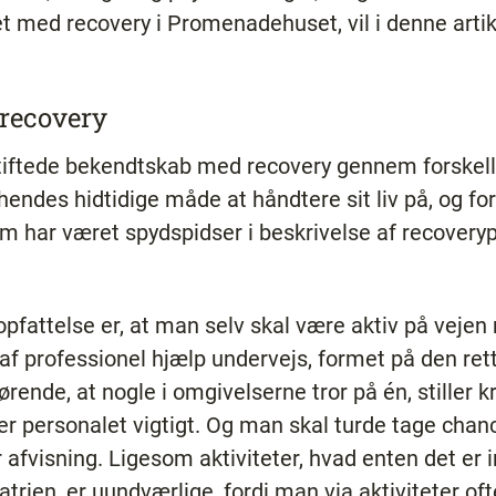
jdet med recovery i Promenadehuset, vil i denne arti
 recovery
tiftede bekendtskab med recovery gennem forskellig
ndes hidtidige måde at håndtere sit liv på, og for
m har været spydspidser i beskrivelse af recover
pfattelse er, at man selv skal være aktiv på veje
f professionel hjælp undervejs, formet på den re
ørende, at nogle i omgivelserne tror på én, stiller k
 personalet vigtigt. Og man skal turde tage chance
afvisning. Ligesom aktiviteter, hvad enten det er 
atrien, er uundværlige, fordi man via aktiviteter of