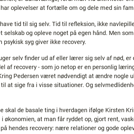
ar oplevelser at fortælle om og dele med sin famil
ave tid til sig selv. Tid til refleksion, ikke navlepil
t selskab og opleve noget på egen hånd. Men som al
 psykisk syg giver ikke recovery.
er selv finder ud af eller lærer sig selv af nød, er
del af recovery - som jo netop er en personlig læri
n Kring Pedersen været nødvendigt at ændre nogle
e til at sige fra i visse situationer. Og selvmedli
 skal de basale ting i hverdagen ifølge Kirsten Kr
n i økonomien, at man får ryddet op, gjort rent, vas
kt på hendes recovery: nære relationer og gode oplev