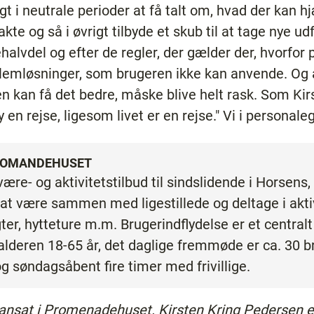
igt i neutrale perioder at få talt om, hvad der kan hj
e og så i øvrigt tilbyde et skub til at tage nye ud
halvdel og efter de regler, der gælder der, hvorfor
emløsninger, som brugeren ikke kan anvende. Og a
en kan få det bedre, måske blive helt rask. Som Ki
y en rejse, ligesom livet er en rejse." Vi i persona
PROMANDEHUSET
re- og aktivitetstilbud til sindslidende i Horsens,
 at være sammen med ligestillede og deltage i aktiv
ter, hytteture m.m. Brugerindflydelse er et central
i alderen 18-65 år, det daglige fremmøde er ca. 30 
g søndagsåbent fire timer med frivillige.
 ansat i Promenadehuset. Kirsten Kring Pedersen e