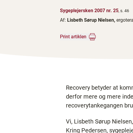
Sygeplejersken 2007 nr. 25
, s. 46
Af:
Lisbeth Sørup Nielsen,
ergoter
Print artiklen
Recovery betyder at komme
derfor mere og mere inden
recoverytankegangen bruge
Vi, Lisbeth Sørup Nielse
Kring Pedersen, sygeplej