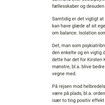
fællesskaber og desuden h
Samtidig er det vigtigt at h
kan have glæde af sit ege
om balance. Isolation som
Det, man som psykiatribrug
den enkelte og en vigtig 
dette har det for Kirste
mønstre, bl.a. blive bedr
vegne med.
På rejsen mod helbredelse
være på plads, bl.a. orde
især to ting positiv effe