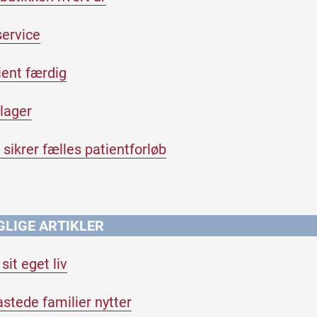
service
tient færdig
lager
sikrer fælles patientforløb
GLIGE ARTIKLER
sit eget liv
stede familier nytter