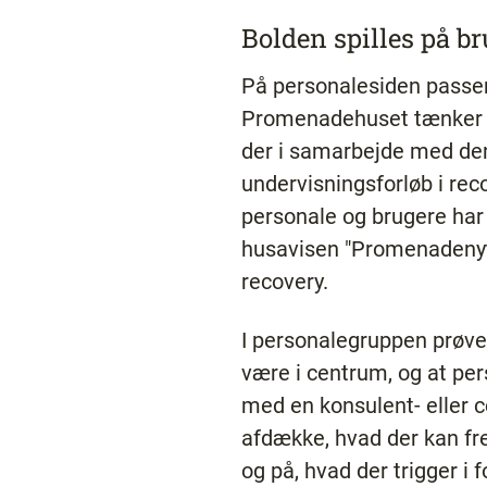
Bolden spilles på b
På personalesiden passer
Promenadehuset tænker og
der i samarbejde med den
undervisningsforløb i rec
personale og brugere har 
husavisen "Promenadenyt,"
recovery.
I personalegruppen prøver
være i centrum, og at per
med en konsulent- eller c
afdække, hvad der kan f
og på, hvad der trigger i 