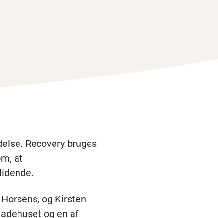
idelse. Recovery bruges
om, at
lidende.
 Horsens, og Kirsten
nadehuset og en af