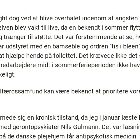
ht dog ved at blive overhalet indenom af angsten f
lven blev vakt til live, da en bekendt i sommer fly
 trænger til støtte. Det var forstemmende at se, 
r udstyret med en bamseble og ordren "tis i bleen,
at hjælpe hende på toilettet. Det krævede ikke det s
 medarbejdere midt i sommerferieperioden ikke hav
eligt.
velfærdssamfund kan være bekendt at prioritere v
de sig en kronisk tilstand, da jeg i januar læste 
 med gerontopsykiater Nils Gulmann. Det var læsning
 på de danske plejehjem får antipsykotisk medicin