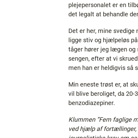
plejepersonalet er en til
det legalt at behandle 
Det er her, mine svedige 
ligge stiv og hjælpeløs p
tåger hører jeg lægen og 
sengen, efter at vi skrue
men han er heldigvis så 
Min eneste trøst er, at sk
vil blive beroliget, da 20
benzodiazepiner. ​
Klummen ”Fem faglige min
ved hjælp af fortællinger