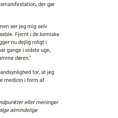
msmanifestation, der gør
men ser jeg mig selv
seble. Fjernt i de kemiske
er nu dejlig roligt i
ar gange i sidste uge,
ramme døren."
sandsynlighed for, at jeg
de medicin i form af
andpunkter eller meninger
følge almindelige