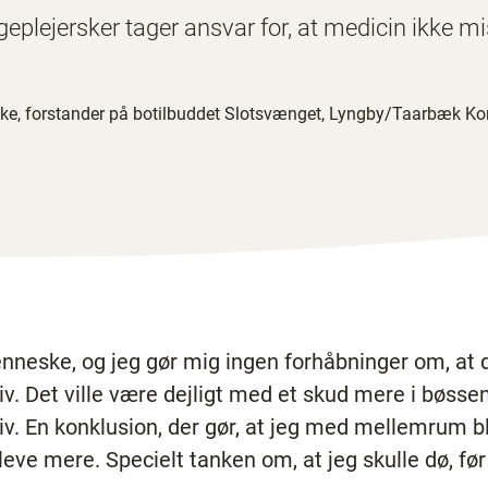
ygeplejersker tager ansvar for, at medicin ikke m
ske, ­forstander på ­botilbuddet ­Slotsvænget, Lyngby/Taarbæk
nneske, og jeg gør mig ingen forhåbninger om, at d
liv. Det ville være dejligt med et skud mere i bøssen
iv. En konklusion, der gør, at jeg med mellemrum b
pleve mere. Specielt tanken om, at jeg skulle dø, fø