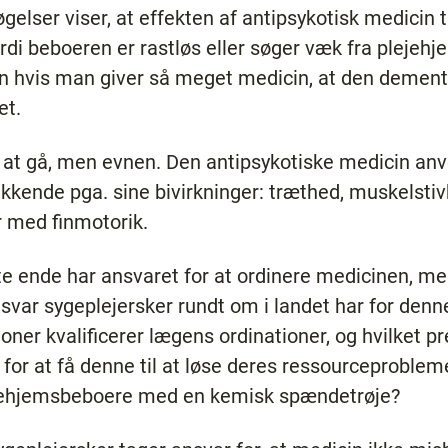
elser viser, at effekten af antipsykotisk medicin 
rdi beboeren er rastløs eller søger væk fra pleje
en hvis man giver så meget medicin, at den dement
et.
il at gå, men evnen. Den antipsykotiske medicin an
lukkende pga. sine bivirkninger: træthed, muskels
 med finmotorik.
ste ende har ansvaret for at ordinere medicinen, me
ansvar sygeplejersker rundt om i landet har for den
oner kvalificerer lægens ordinationer, og hvilket p
for at få denne til at løse deres ressourceproblem
jehjemsbeboere med en kemisk spændetrøje?