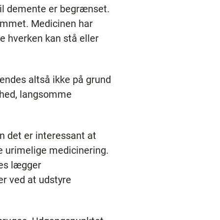
til demente er begrænset.
hjemmet. Medicinen har
e hverken kan stå eller
vendes altså ikke på grund
tivhed, langsomme
n det er interessant at
ne urimelige medicinering.
res lægger
er ved at udstyre