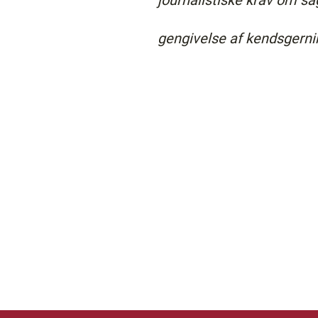
journalistiske krav om sag
gengivelse af kendsgerni