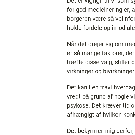
Det er vigtigt, at vi som
for god medicinering er, a
borgeren være så velinfo
holde fordele op imod ul
Når det drejer sig om med
er så mange faktorer, der
træffe disse valg, stille
virkninger og bivirkninger
Det kan i en travl hverd
vredt på grund af nogle v
psykose. Det kræver tid og
afhængigt af hvilken konk
Det bekymrer mig derfor, 