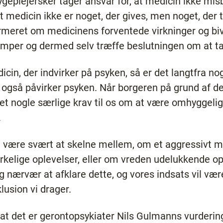
 sygeplejersker tager ansvar for, at medicin ikke m
t medicin ikke er noget, der gives, men noget, der t
rmeret om medicinens forventede virkninger og biv
emper og dermed selv træffe beslutningen om at t
icin, der indvirker på psyken, så er det langtfra 
 også påvirker psyken. Når borgeren på grund af dem
r det nogle særlige krav til os om at være omhyggel
.
ag være svært at skelne mellem, om et aggressivt
irkelige oplevelser, eller om vreden udelukkende o
 nærvær at afklare dette, og vores indsats vil være 
lusion vi drager.
at det er gerontopsykiater Nils Gulmanns vurdering