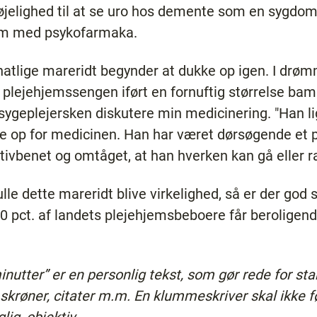
bøjelighed til at se uro hos demente som en sygdo
dem med psykofarmaka.
natlige mareridt begynder at dukke op igen. I drøm
å plejehjemssengen iført en fornuftig størrelse bam
sygeplejersken diskutere min medicinering. "Han ligg
de op for medicinen. Han har været dørsøgende et p
stivbenet og omtåget, at han hverken kan gå eller 
ulle dette mareridt blive virkelighed, så er der god 
-30 pct. af landets plejehjemsbeboere får beroligen
utter” er en personlig tekst, som gør rede for st
, skrøner, citater m.m. En klummeskriver skal ikke 