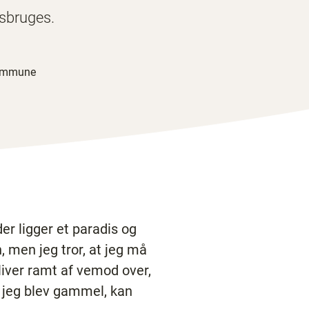
isbruges.
 Kommune
er ligger et paradis og
, men jeg tror, at jeg må
liver ramt af vemod over,
r jeg blev gammel, kan