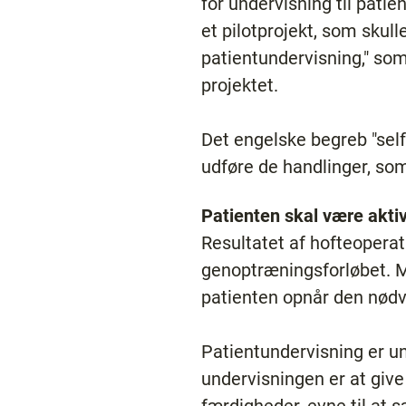
for undervisning til patie
et pilotprojekt, som skul
patientundervisning," som
projektet.
Det engelske begreb "self-
udføre de handlinger, so
Patienten skal være akti
Resultatet af hofteoperati
genoptræningsforløbet. Må
patienten opnår den nød
Patientundervisning er u
undervisningen er at giv