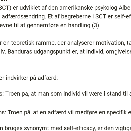
(SCT) er udviklet af den amerikanske psykolog Albe
l adfærdsændring. Et af begreberne i SCT er self-eff
evne til at gennemføre en handling (3).
r en teoretisk ramme, der analyserer motivation, ta
ktiv. Banduras udgangspunkt er, at individ, omgivel
er indvirker på adfærd:
s: Troen på, at man som individ vil være i stand ti
: Troen på, at en adfærd vil medføre en specifik ef
m bruges synonymt med self-efficacy, er den vigtig