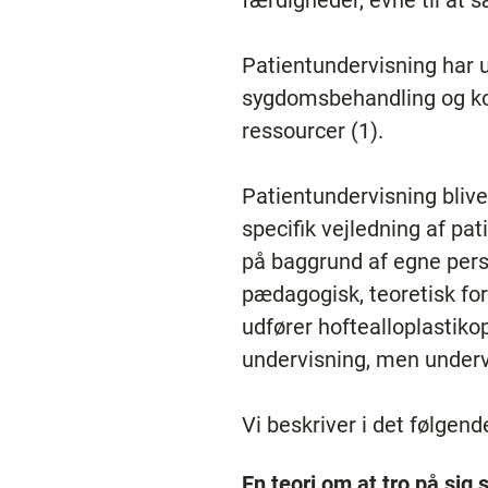
færdigheder, evne til at 
Patientundervisning har 
sygdomsbehandling og kom
ressourcer (1).
Patientundervisning bliv
specifik vejledning af p
på baggrund af egne pers
pædagogisk, teoretisk for
udfører hoftealloplastiko
undervisning, men undervi
Vi beskriver i det følgend
En teori om at tro på sig 