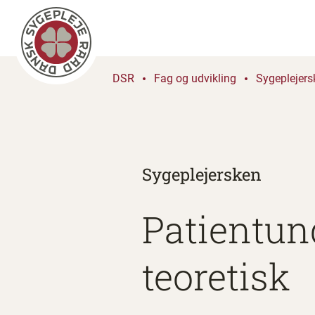
DSR
Fag og udvikling
Sygeplejers
Sygeplejersken
Patientun
teoretisk