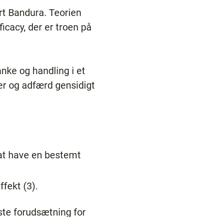
rt Bandura. Teorien
icacy, der er troen på
nke og handling i et
ser og adfærd gensidigt
l at have en bestemt
fekt (3).
ste forudsætning for