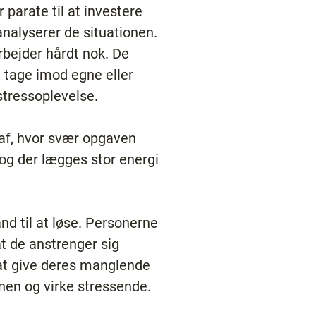
parate til at investere
analyserer de situationen.
rbejder hårdt nok. De
t tage imod egne eller
stressoplevelse.
s af, hvor svær opgaven
 og der lægges stor energi
nd til at løse. Personerne
at de anstrenger sig
l at give deres manglende
onen og virke stressende.