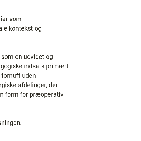
dier som
ale kontekst og
t som en udvidet og
agogiske indsats primært
 fornuft uden
rgiske afdelinger, der
 en form for præoperativ
sningen.