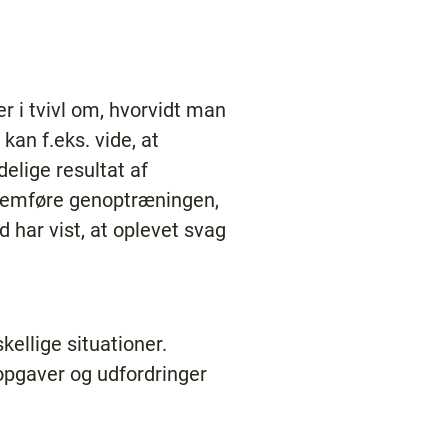
er i tvivl om, hvorvidt man
an f.eks. vide, at
elige resultat af
nnemføre genoptræningen,
d har vist, at oplevet svag
kellige situationer.
opgaver og udfordringer