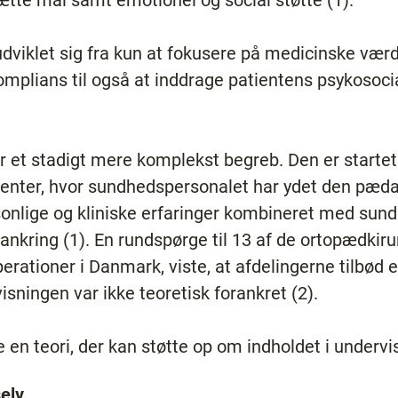
sætte mål samt emotionel og social støtte (1).
udviklet sig fra kun at fokusere på medicinske vær
plians til også at inddrage patientens psykosoci
er et stadigt mere komplekst begreb. Den er starte
atienter, hvor sundhedspersonalet har ydet den pæd
onlige og kliniske erfaringer kombineret med sund
ankring (1). En rundspørge til 13 af de ortopædkiru
perationer i Danmark, viste, at afdelingerne tilbød
sningen var ikke teoretisk forankret (2).
e en teori, der kan støtte op om indholdet i undervi
selv