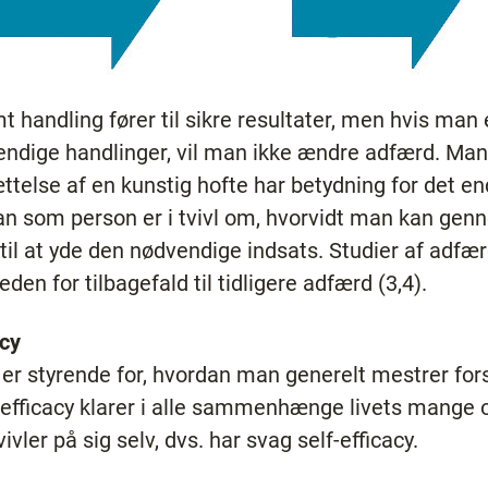
 handling fører til sikre resultater, men hvis man 
dige handlinger, vil man ikke ændre adfærd. Man k
telse af en kunstig hofte har betydning for det end
n som person er i tvivl om, hvorvidt man kan ge
til at yde den nødvendige indsats. Studier af adfær
eden for tilbagefald til tidligere adfærd (3,4).
acy
 er styrende for, hvordan man generelt mestrer fors
efficacy klarer i alle sammenhænge livets mange 
vler på sig selv, dvs. har svag self-efficacy.