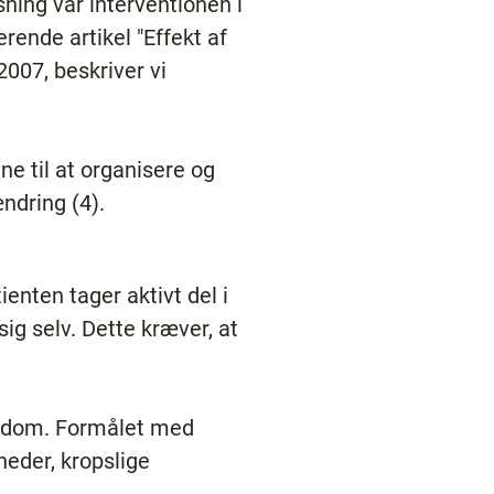
sning var interventionen i
rende artikel "Effekt af
007, beskriver vi
ne til at organisere og
ndring (4).
ienten tager aktivt del i
ig selv. Dette kræver, at
ygdom. Formålet med
eder, kropslige