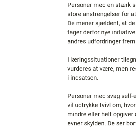
Personer med en stærk sel
store anstrengelser for a
De mener sjældent, at de 
tager derfor nye initiati
andres udfordringer fremk
I læringssituationer tile
vurderes at være, men res
i indsatsen.
Personer med svag self-ef
vil udtrykke tvivl om, hvo
mindre eller helt opgiver
evner skylden. De ser bor