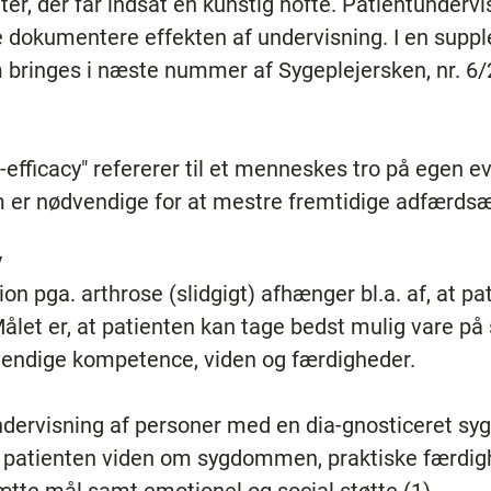
nter, der får indsat en kunstig hofte. Patientundervi
le dokumentere effekten af undervisning. I en supple
 bringes i næste nummer af Sygeplejersken, nr. 6/2
efficacy" refererer til et menneskes tro på egen ev
m er nødvendige for at mestre fremtidige adfærdsæ
v
on pga. arthrose (slidgigt) afhænger bl.a. af, at pat
let er, at patienten kan tage bedst mulig vare på s
vendige kompetence, viden og færdigheder.
ndervisning af personer med en dia-gnosticeret s
e patienten viden om sygdommen, praktiske færdigh