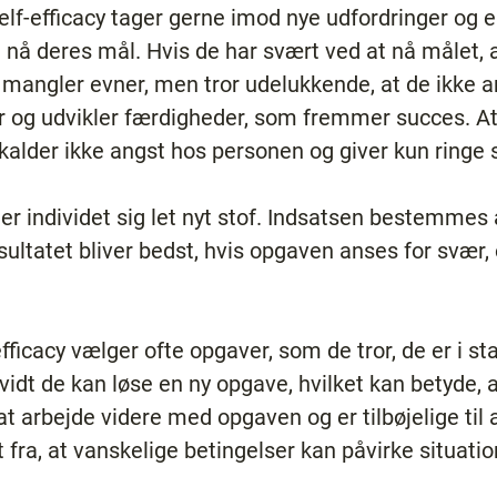
f-efficacy tager gerne imod nye udfordringer og er 
t nå deres mål. Hvis de har svært ved at nå målet, 
mangler evner, men tror udelukkende, at de ikke a
ver og udvikler færdigheder, som fremmer succes. A
alder ikke angst hos personen og giver kun ringe 
gner individet sig let nyt stof. Indsatsen bestemme
ultatet bliver bedst, hvis opgaven anses for svær,
ficacy vælger ofte opgaver, som de tror, de er i sta
rvidt de kan løse en ny opgave, hvilket kan betyde, 
 at arbejde videre med opgaven og er tilbøjelige ti
t fra, at vanskelige betingelser kan påvirke situati