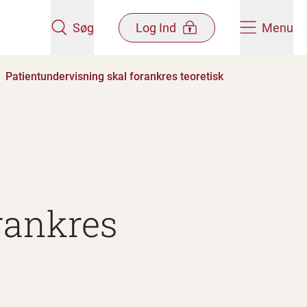
Søg
Log Ind
Menu
Patientundervisning skal forankres teoretisk
rankres