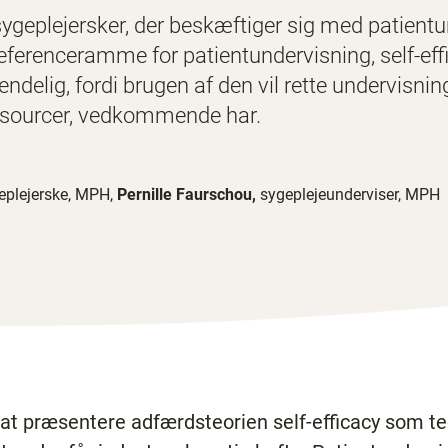
 sygeplejersker, der beskæftiger sig med patient
referenceramme for patientundervisning, self-ef
nvendelig, fordi brugen af den vil rette undervisn
essourcer, vedkommende har.
eplejerske, MPH,
Pernille Faurschou,
sygeplejeunderviser, MPH
 at præsentere adfærdsteorien self-efficacy som 