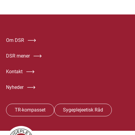
Om DSR
DSR mener
Kontakt
Nyheder
TR-kompasset
Sygeplejeetisk Råd