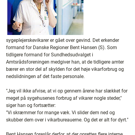
sygeplejerskevikarer er gået over gevind. Det erkender
formand for Danske Regioner Bent Hansen (S). Som
tidligere formand for Sundhedsudvalget i
Amtsrådsforeningen medgiver han, at de tidligere amter
bærer en stor del af skylden for det høje vikarforbrug og
nedslidningen af det faste personale.
"Jeg vil ikke afvise, at vi op gennem årene har slækket for
meget på sygehusenes forbrug af vikarer nogle steder,"
siger han og fortsætter:
"Vi skræmmer for mange væk. Vi slider dem ned og
skubber dem over i vikarbureauerne. Og det er alt for dyrt."
Bent Hansen foreslår derfor, at der oprettes flere interne