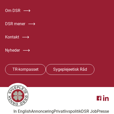
Om DSR
DSR mener
Kontakt
Nyheder
TR-kompasset
Sygeplejeetisk Råd
In English
Annoncering
Privatlivspolitik
DSR Job
Presse