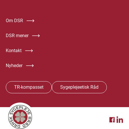
Om DSR
DSR mener
Kontakt
Nyheder
TR-kompasset
Sygeplejeetisk Råd