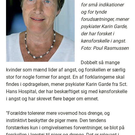
for små indikationer
og for tynde
forudsætninger, mener
psykiater Karin Garde,
der har forsket i
kønsforskelle i angst.
Foto: Poul Rasmussen
Dobbelt så mange
kvinder som mænd lider af angst, og forskellen er særlig
stor for nogle former for angst. En af forklaringerne skal
findes i opdragelsen, mener psykiater Karin Garde fra Sct.
Hans Hospital, der har beskæftiget sig med kønsforskelle
i angst og har skrevet flere bøger om emnet.
"Forældre tolererer mere vovemod hos drenge, og
instinktivt beskytter de piger mere. Den tendens
forstærkes kun i omgivelsernes forventninger, se blot på
forskellen i legetøj til piger og drenge. Det er relevant i