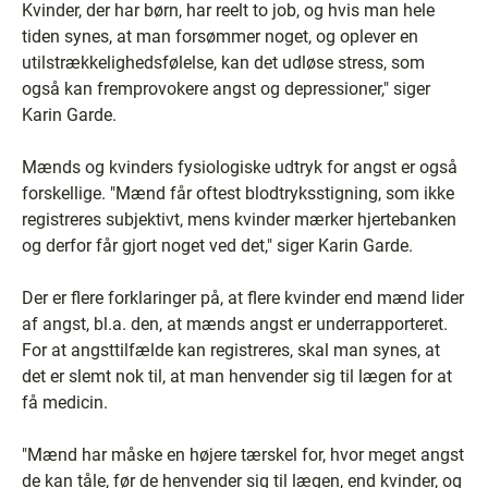
Kvinder, der har børn, har reelt to job, og hvis man hele
tiden synes, at man forsømmer noget, og oplever en
utilstrækkelighedsfølelse, kan det udløse stress, som
også kan fremprovokere angst og depressioner," siger
Karin Garde.
Mænds og kvinders fysiologiske udtryk for angst er også
forskellige. "Mænd får oftest blodtryksstigning, som ikke
registreres subjektivt, mens kvinder mærker hjertebanken
og derfor får gjort noget ved det," siger Karin Garde.
Der er flere forklaringer på, at flere kvinder end mænd lider
af angst, bl.a. den, at mænds angst er underrapporteret.
For at angsttilfælde kan registreres, skal man synes, at
det er slemt nok til, at man henvender sig til lægen for at
få medicin.
"Mænd har måske en højere tærskel for, hvor meget angst
de kan tåle, før de henvender sig til lægen, end kvinder, og