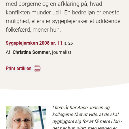
med borgerne og en afklaring på, hvad
konflikten munder ud i. En bedre løn er eneste
mulighed, ellers er sygeplejersker et uddøende
folkefærd, mener hun.
Sygeplejersken 2008 nr. 11
, s. 26
Af:
Christina Sommer,
journalist
Print artiklen
I flere år har Aase Jensen og
kollegerne fået at vide, at de skal
dygtiggøre sig for at få mere i løn -
det har hun gjort, men lønnen er