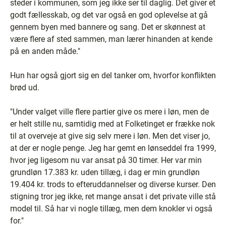
steder i kommunen, som jeg ikke ser til daglig. Det giver et
godt fællesskab, og det var også en god oplevelse at gå
gennem byen med bannere og sang. Det er skønnest at
være flere af sted sammen, man lærer hinanden at kende
på en anden måde."
Hun har også gjort sig en del tanker om, hvorfor konflikten
brød ud.
"Under valget ville flere partier give os mere i løn, men de
er helt stille nu, samtidig med at Folketinget er frække nok
til at overveje at give sig selv mere i løn. Men det viser jo,
at der er nogle penge. Jeg har gemt en lønseddel fra 1999,
hvor jeg ligesom nu var ansat på 30 timer. Her var min
grundløn 17.383 kr. uden tillæg, i dag er min grundløn
19.404 kr. trods to efteruddannelser og diverse kurser. Den
stigning tror jeg ikke, ret mange ansat i det private ville stå
model til. Så har vi nogle tillæg, men dem knokler vi også
for."