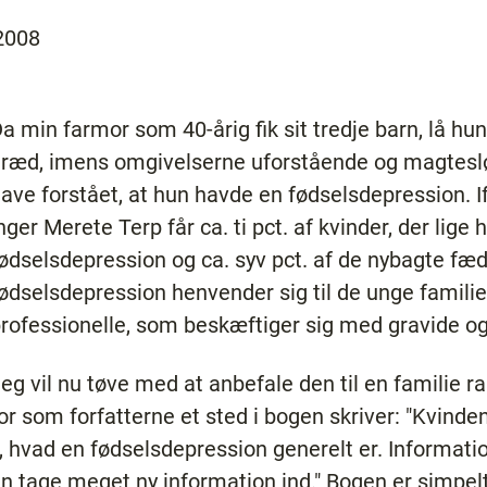
2008
a min farmor som 40-årig fik sit tredje barn, lå h
ræd, imens omgivelserne uforstående og magtesløse
ave forstået, at hun havde en fødselsdepression. I
nger Merete Terp får ca. ti pct. af kvinder, der lige 
ødselsdepression og ca. syv pct. af de nybagte fæ
ødselsdepression henvender sig til de unge familie
rofessionelle, som beskæftiger sig med gravide o
eg vil nu tøve med at anbefale den til en familie r
or som forfatterne et sted i bogen skriver: "Kvinde
, hvad en fødselsdepression generelt er. Informati
an tage meget ny information ind." Bogen er simpel