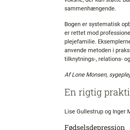
sammenhængende.
Bogen er systematisk opby
er rettet mod professione
plejefamilie. Eksemplerne
anvende metoden i praksis
tilknytnings-, relations- 
Af Lone Monsen, sygeplej
En rigtig prakt
Lise Gullestrup og Inger 
Fødselsdepression