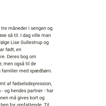
un tre måneder i sengen og
 så til. I dag ville man
følge Lise Gullestrup og
har født, en
dre. Deres bog om
r, men også til de
g familier med spædbørn.
amt af fødselsdepression,
n - og hendes partner - har
onen må gives kort og
then for omfattende. Til