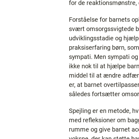
for de reaktionsmønstre,
Forståelse for barnets op
svært omsorgssvigtede bø
udviklingsstadie og hjælp
praksiserfaring børn, som
sympati. Men sympati og 
ikke nok til at hjælpe ba
middel til at ændre adfærd
er, at barnet overtilpasse
således fortsætter omsor
Spejling er en metode, hv
med refleksioner om bagg
rumme og give barnet acce
voksne, der kan støtte bar