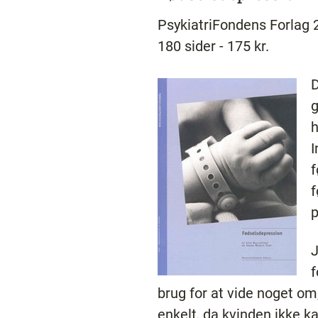
PsykiatriFondens Forlag 
180 sider - 175 kr.
D
g
h
I
f
f
p
J
f
brug for at vide noget om
enkelt, da kvinden ikke k