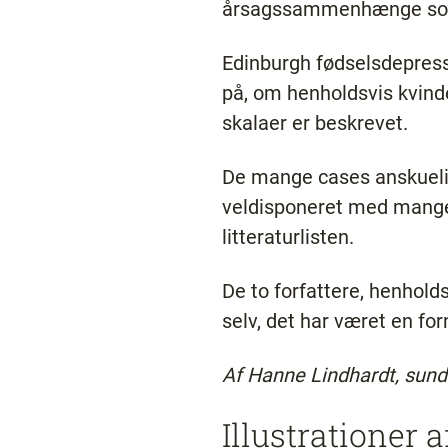
årsagssammenhænge som 
Edinburgh fødselsdepress
på, om henholdsvis kvind
skalaer er beskrevet.
De mange cases anskuelig
veldisponeret med mange h
litteraturlisten.
De to forfattere, henhold
selv, det har været en forn
Af Hanne Lindhardt, sun
Illustrationer 