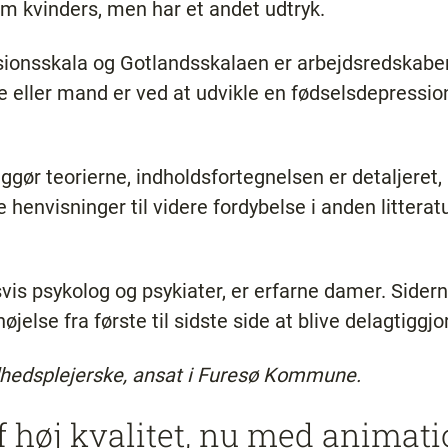
kvinders, men har et andet udtryk.
ionsskala og Gotlandsskalaen er arbejdsredskaber,
e eller mand er ved at udvikle en fødselsdepressio
gør teorierne, indholdsfortegnelsen er detaljeret,
envisninger til videre fordybelse i anden litteratur
svis psykolog og psykiater, er erfarne damer. Sidern
øjelse fra første til sidste side at blive delagtiggjo
dhedsplejerske, ansat i Furesø Kommune.
af høj kvalitet, nu med animat