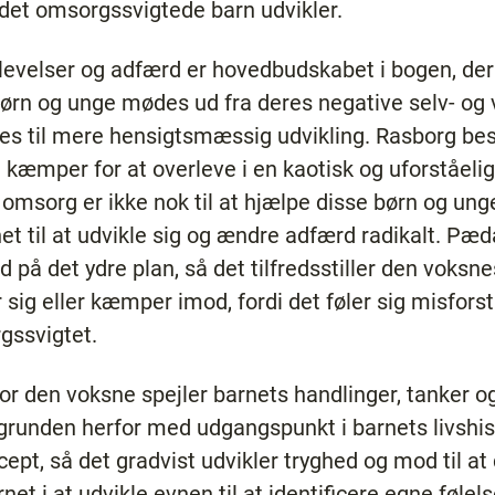
 det omsorgssvigtede barn udvikler.
levelser og adfærd er hovedbudskabet i bogen, der
rn og unge mødes ud fra deres negative selv- og 
es til mere hensigtsmæssig udvikling. Rasborg besk
 kæmper for at overleve i en kaotisk og uforståelig
omsorg er ikke nok til at hjælpe disse børn og ung
rnet til at udvikle sig og ændre adfærd radikalt. P
 på det ydre plan, så det tilfredsstiller den voksn
r sig eller kæmper imod, fordi det føler sig misfors
gssvigtet.
or den voksne spejler barnets handlinger, tanker 
runden herfor med udgangspunkt i barnets livshisto
pt, så det gradvist udvikler tryghed og mod til at 
net i at udvikle evnen til at identificere egne føle