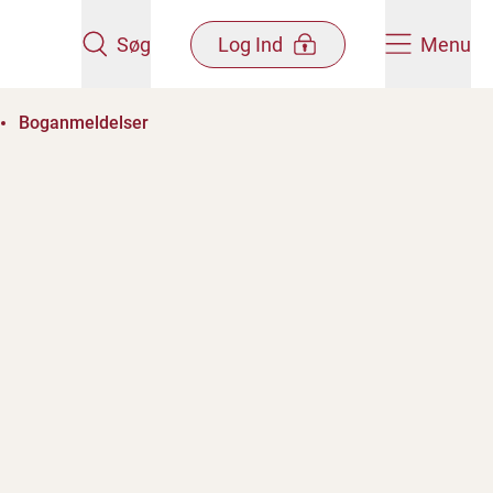
Søg
Log Ind
Menu
Boganmeldelser