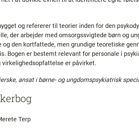
gget og refererer til teorier inden for den psyko
lle, der arbejder med omsorgssvigtede børn og unge 
 og den kortfattede, men grundige teoretiske genne
. Bogen er bestemt relevant for personale i psykia
og virkelighedsopfattelse er påvirket.
erske, ansat i børne- og ungdomspsykiatrisk speci
ikerbog
Merete Terp