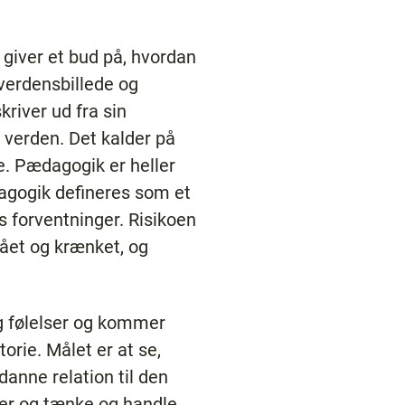
 giver et bud på, hvordan
verdensbillede og
river ud fra sin
 verden. Det kalder på
e. Pædagogik er heller
ædagogik defineres som et
es forventninger. Risikoen
tået og krænket, og
og følelser og kommer
rie. Målet er at se,
danne relation til den
lser og tænke og handle