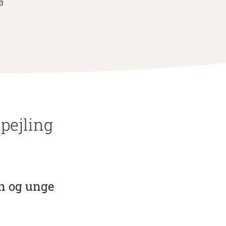
63
spejling
n og unge