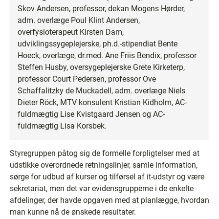
Skov Andersen, professor, dekan Mogens Hørder,
adm. overlæge Poul Klint Andersen,
overfysioterapeut Kirsten Dam,
udviklingssygeplejerske, ph.d.-stipendiat Bente
Hoeck, overlæge, dr.med. Ane Friis Bendix, professor
Steffen Husby, oversygeplejerske Grete Kirketerp,
professor Court Pedersen, professor Ove
Schaffalitzky de Muckadell, adm. overlæge Niels
Dieter Röck, MTV konsulent Kristian Kidholm, AC-
fuldmægtig Lise Kvistgaard Jensen og AC-
fuldmægtig Lisa Korsbek.
Styregruppen påtog sig de formelle forpligtelser med at
udstikke overordnede retningslinjer, samle information,
sørge for udbud af kurser og tilførsel af it-udstyr og være
sekretariat, men det var evidensgrupperne i de enkelte
afdelinger, der havde opgaven med at planlægge, hvordan
man kunne nå de ønskede resultater.