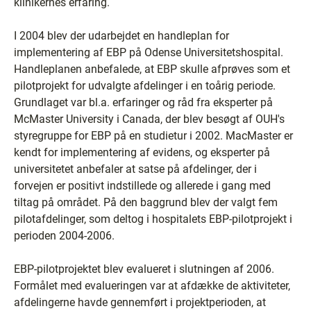
klinikernes erfaring.
I 2004 blev der udarbejdet en handleplan for
implementering af EBP på Odense Universitetshospital.
Handleplanen anbefalede, at EBP skulle afprøves som et
pilotprojekt for udvalgte afdelinger i en toårig periode.
Grundlaget var bl.a. erfaringer og råd fra eksperter på
McMaster University i Canada, der blev besøgt af OUH's
styregruppe for EBP på en studietur i 2002. MacMaster er
kendt for implementering af evidens, og eksperter på
universitetet anbefaler at satse på afdelinger, der i
forvejen er positivt indstillede og allerede i gang med
tiltag på området. På den baggrund blev der valgt fem
pilotafdelinger, som deltog i hospitalets EBP-pilotprojekt i
perioden 2004-2006.
EBP-pilotprojektet blev evalueret i slutningen af 2006.
Formålet med evalueringen var at afdække de aktiviteter,
afdelingerne havde gennemført i projektperioden, at