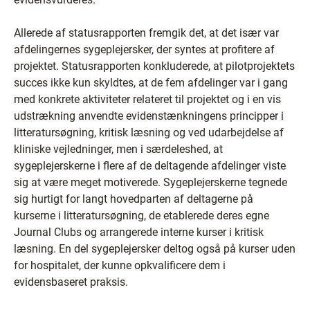
Allerede af statusrapporten fremgik det, at det især var
afdelingernes sygeplejersker, der syntes at profitere af
projektet. Statusrapporten konkluderede, at pilotprojektets
succes ikke kun skyldtes, at de fem afdelinger var i gang
med konkrete aktiviteter relateret til projektet og i en vis
udstrækning anvendte evidenstænkningens principper i
litteratursøgning, kritisk læsning og ved udarbejdelse af
kliniske vejledninger, men i særdeleshed, at
sygeplejerskerne i flere af de deltagende afdelinger viste
sig at være meget motiverede. Sygeplejerskerne tegnede
sig hurtigt for langt hovedparten af deltagerne på
kurserne i litteratursøgning, de etablerede deres egne
Journal Clubs og arrangerede interne kurser i kritisk
læsning. En del sygeplejersker deltog også på kurser uden
for hospitalet, der kunne opkvalificere dem i
evidensbaseret praksis.