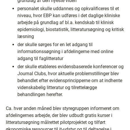
grundlag af den nyeste viden
personalet skulle uddannes og opkvalificeres til et
niveau, hvor EBP kan udføres i det daglige kliniske
arbejde på grundlag af bl.a. kendskab til klinisk
epidemiologi, biostatistik, litteratursøgning og kritisk
læsning
der skulle sørges for en let adgang til
informationssøgning i afdelingerne med online
adgang til faglitteratur
der skulle etableres evidensbaserede konferencer og
Journal Clubs, hvor aktuelle problemstillinger blev
behandlet efter evidensprincipperne om at indhente
videnskabelig litteratur og tilrettelægge
behandlingen herefter.
Ca. hver anden måned blev styregruppen informeret om
afdelingernes arbejde, der blev udbudt gratis kurser i
litteratursøgning målrettet pilotprojektet og tilført
økonomiske ressourcer til it-udstyr og til deltagelse i