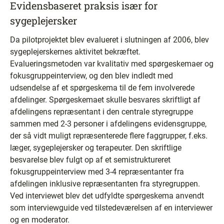
Evidensbaseret praksis især for
sygeplejersker
Da pilotprojektet blev evalueret i slutningen af 2006, blev
sygeplejerskernes aktivitet bekræftet.
Evalueringsmetoden var kvalitativ med spørgeskemaer og
fokusgruppeinterview, og den blev indledt med
udsendelse af et spørgeskema til de fem involverede
afdelinger. Spørgeskemaet skulle besvares skriftligt af
afdelingens repræsentant i den centrale styregruppe
sammen med 2-3 personer i afdelingens evidensgruppe,
der så vidt muligt repræsenterede flere faggrupper, f.eks.
læger, sygeplejersker og terapeuter. Den skriftlige
besvarelse blev fulgt op af et semistruktureret
fokusgruppeinterview med 3-4 repræsentanter fra
afdelingen inklusive repræsentanten fra styregruppen.
Ved interviewet blev det udfyldte spørgeskema anvendt
som interviewguide ved tilstedeværelsen af en interviewer
og en moderator.