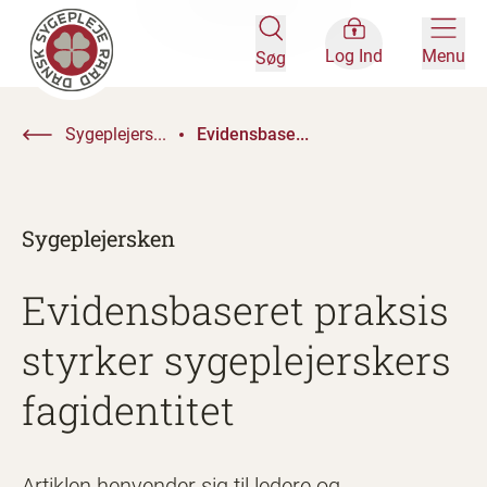
Log Ind
Menu
Søg
Sygeplejers...
Evidensbase...
Sygeplejersken
Evidensbaseret praksis
styrker sygeplejerskers
fagidentitet
Artiklen henvender sig til ledere og