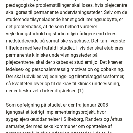
pædagogiske problemstillinger skal løses, hvis plejecentre
skal gøres til permanente undervisningssteder. Selv om de
studerende tilsyneladende har et godt læringsudbytte, er
det problematisk, at de som helhed vurderer
vejledningsforhold og studiemiljø dårligere end deres
medstuderende på somatiske sygehuse. Det kan i værste
tilfælde medføre frafald i studiet. Hvis der skal etableres
permanente kliniske undervisningssteder på
plejecentrene, skal der skabes et studiemiljø. Det kræver
ledelses- og personalemæssig motivation og opbakning.
Der skal udvikles vejlednings- og tilrettelæggelsesformer,
så kvaliteten lever op til de krav til klinisk undervisning,
der er beskrevet i bekendtgørelsen (1).
Som opfølgning på studiet er der fra januar 2008
igangsat et toårigt implementeringsprojekt, hvor
sygeplejerskeuddannelser i Silkeborg, Randers og Århus
samarbejder med seks kommuner om oprettelse af