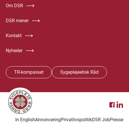
Om DSR
DSR mener
Kontakt
Nyheder
TR-kompasset
Sygeplejeetisk Råd
In English
Annoncering
Privatlivspolitik
DSR Job
Presse