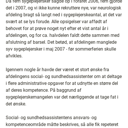
Da fem sygeplejersker sagde op i foråret 2006, fem gjorde
det i 2007, og vi ikke kunne rekruttere nye, var neurologisk
afdeling bragt så langt ned i sygeplejerskeantal, at det var
svært at se lys forude. Alle opsigelser var affødt af
behovet for at prøve noget nyt efter et vist antal år i
afdelingen, og for ca. halvdelen faldt dette sammen med
afslutning af barsel. Det betød, at afdelingen manglede
syv sygeplejersker i maj 2007 - før sommerferien skulle
afvikles.
Igennem nogle år havde der været et stort ønske fra
afdelingens social- og sundhedsassistenter om at deltage
i flere administrative opgaver for at udnytte en større del
af deres kompetence. På baggrund af
sygeplejerskemangelen var det nærliggende at tage fat i
det ønske.
Social- og sundhedsassistentens ansvars- og
kompetenceområde måtte beskrives, så alle fik repeteret