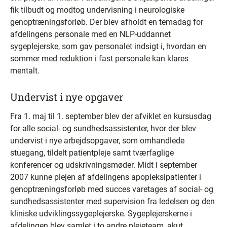
fik tilbudt og modtog undervisning i neurologiske
genoptræningsforløb. Der blev afholdt en temadag for
afdelingens personale med en NLP-uddannet
sygeplejerske, som gav personalet indsigt i, hvordan en
sommer med reduktion i fast personale kan klares
mentalt.
Undervist i nye opgaver
Fra 1. maj til 1. september blev der afviklet en kursusdag
for alle social- og sundhedsassistenter, hvor der blev
undervist i nye arbejdsopgaver, som omhandlede
stuegang, tildelt patientpleje samt tværfaglige
konferencer og udskrivningsmøder. Midt i september
2007 kunne plejen af afdelingens apopleksipatienter i
genoptræningsforløb med succes varetages af social- og
sundhedsassistenter med supervision fra ledelsen og den
kliniske udviklingssygeplejerske. Sygeplejerskerne i
afdelingen blev samlet i to andre plejeteam, akut