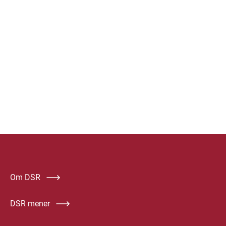
Om DSR
DSR mener