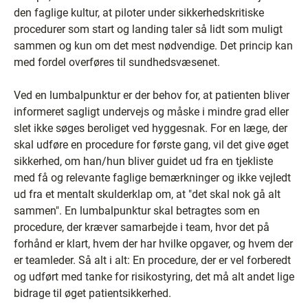
den faglige kultur, at piloter under sikkerhedskritiske
procedurer som start og landing taler så lidt som muligt
sammen og kun om det mest nødvendige. Det princip kan
med fordel overføres til sundhedsvæsenet.
Ved en lumbalpunktur er der behov for, at patienten bliver
informeret sagligt undervejs og måske i mindre grad eller
slet ikke søges beroliget ved hyggesnak. For en læge, der
skal udføre en procedure for første gang, vil det give øget
sikkerhed, om han/hun bliver guidet ud fra en tjekliste
med få og relevante faglige bemærkninger og ikke vejledt
ud fra et mentalt skulderklap om, at "det skal nok gå alt
sammen". En lumbalpunktur skal betragtes som en
procedure, der kræver samarbejde i team, hvor det på
forhånd er klart, hvem der har hvilke opgaver, og hvem der
er teamleder. Så alt i alt: En procedure, der er vel forberedt
og udført med tanke for risikostyring, det må alt andet lige
bidrage til øget patientsikkerhed.