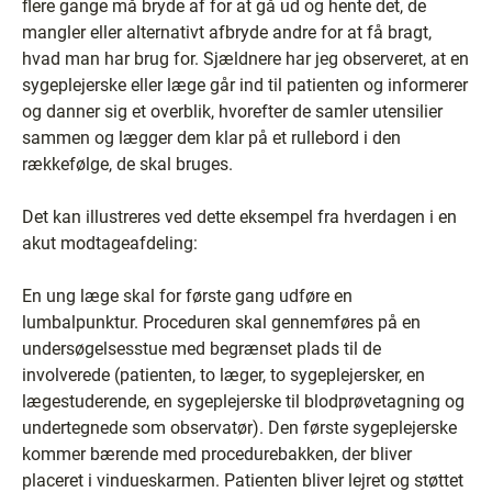
flere gange må bryde af for at gå ud og hente det, de
mangler eller alternativt afbryde andre for at få bragt,
hvad man har brug for. Sjældnere har jeg observeret, at en
sygeplejerske eller læge går ind til patienten og informerer
og danner sig et overblik, hvorefter de samler utensilier
sammen og lægger dem klar på et rullebord i den
rækkefølge, de skal bruges.
Det kan illustreres ved dette eksempel fra hverdagen i en
akut modtageafdeling:
En ung læge skal for første gang udføre en
lumbalpunktur. Proceduren skal gennemføres på en
undersøgelsesstue med begrænset plads til de
involverede (patienten, to læger, to sygeplejersker, en
lægestuderende, en sygeplejerske til blodprøvetagning og
undertegnede som observatør). Den første sygeplejerske
kommer bærende med procedurebakken, der bliver
placeret i vindueskarmen. Patienten bliver lejret og støttet