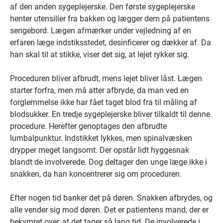
af den anden sygeplejerske. Den første sygeplejerske
henter utensilier fra bakken og lægger dem på patientens
sengebord. Lægen afmærker under vejledning af en
erfaren læge indstiksstedet, desinficerer og dækker af. Da
han skal til at stikke, viser det sig, at lejet rykker sig.
Proceduren bliver afbrudt, mens lejet bliver låst. Lægen
starter forfra, men må atter afbryde, da man ved en
forglemmelse ikke har fået taget blod fra til måling af
blodsukker. En tredje sygeplejerske bliver tilkaldt til denne
procedure. Herefter genoptages den afbrudte
lumbalpunktur. Indstikket lykkes, men spinalvæsken
drypper meget langsomt. Der opstår lidt hyggesnak
blandt de involverede. Dog deltager den unge læge ikke i
snakken, da han koncentrerer sig om proceduren.
Efter nogen tid banker det på døren. Snakken afbrydes, og
alle vender sig mod døren. Det er patientens mand, der er
bekymret over, at det tager så lang tid. De involverede i