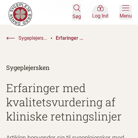
Log Ind
Menu
Søg
Sygeplejers...
Erfaringer ...
Sygeplejersken
Erfaringer med
kvalitetsvurdering af
kliniske retningslinjer
Artiklen henvender sig til sygeplejersker med