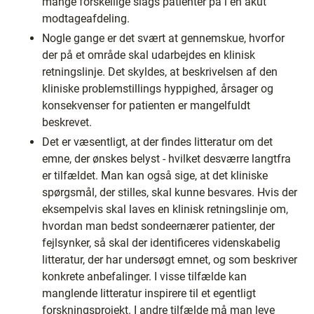
mange forskellige slags patienter på i en akut
modtageafdeling.
Nogle gange er det svært at gennemskue, hvorfor
der på et område skal udarbejdes en klinisk
retningslinje. Det skyldes, at beskrivelsen af den
kliniske problemstillings hyppighed, årsager og
konsekvenser for patienten er mangelfuldt
beskrevet.
Det er væsentligt, at der findes litteratur om det
emne, der ønskes belyst - hvilket desværre langtfra
er tilfældet. Man kan også sige, at det kliniske
spørgsmål, der stilles, skal kunne besvares. Hvis der
eksempelvis skal laves en klinisk retningslinje om,
hvordan man bedst sondeernærer patienter, der
fejlsynker, så skal der identificeres videnskabelig
litteratur, der har undersøgt emnet, og som beskriver
konkrete anbefalinger. I visse tilfælde kan
manglende litteratur inspirere til et egentligt
forskningsprojekt. I andre tilfælde må man leve