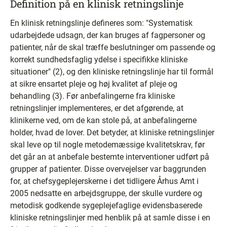
Definition på en klinisk retningslinje
En klinisk retningslinje defineres som: "Systematisk
udarbejdede udsagn, der kan bruges af fagpersoner og
patienter, når de skal træffe beslutninger om passende og
korrekt sundhedsfaglig ydelse i specifikke kliniske
situationer" (2), og den kliniske retningslinje har til formål
at sikre ensartet pleje og høj kvalitet af pleje og
behandling (3). Før anbefalingerne fra kliniske
retningslinjer implementeres, er det afgørende, at
klinikerne ved, om de kan stole på, at anbefalingerne
holder, hvad de lover. Det betyder, at kliniske retningslinjer
skal leve op til nogle metodemæssige kvalitetskrav, før
det går an at anbefale bestemte interventioner udført på
grupper af patienter. Disse overvejelser var baggrunden
for, at chefsygeplejerskerne i det tidligere Århus Amt i
2005 nedsatte en arbejdsgruppe, der skulle vurdere og
metodisk godkende sygeplejefaglige evidensbaserede
kliniske retningslinjer med henblik på at samle disse i en