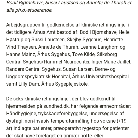
Bodil Bjørnshave, Sussi Laustsen og Annette de Thurah er
alle ph.d.-studerende.
Arbejdsgruppen til godkendelse af kliniske retningslinjer i
det tidligere Århus Amt bestod af: Bodil Bjørnshave, Helle
Høstrup og Sussi Laustsen, Skejby Sygehus, Henriette
Vind Thaysen, Annette de Thurah, Leanne Langhorn og
Hanne Mainz, Århus Sygehus, Tove Kilde, Silkeborg
Central Sygehus/Hammel Neurocenter, Inger Marie Jaillet,
Randers Central Sygehus, Susan Larsen, Børne- og
Ungdomspsykiatrisk Hospital, Århus Universitetshospital
samt Lilly Dam, Århus Sygeplejeskole.
De seks kliniske retningslinjer, der blev godkendt til
hjemmesiden på sundhed.dk, har følgende emneområder:
Håndhygiejne, trykskadeforebyggelse, undersøgelse af
dysfagi, non-invasiv temperaturmåling hos voksne (+19
år) indlagte patienter, præoperativt rygestop for patienter
der skal have foretaget en primær hofte- eller