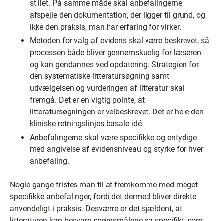
stillet. På samme måde skal anbefalingerne
afspejle den dokumentation, der ligger til grund, og
ikke den praksis, man har erfaring for virker.
Metoden for valg af evidens skal være beskrevet, så
processen både bliver gennemskuelig for læseren
og kan gendannes ved opdatering. Strategien for
den systematiske litteratursøgning samt
udvælgelsen og vurderingen af litteratur skal
fremgå. Det er en vigtig pointe, at
litteratursøgningen er velbeskrevet. Det er hele den
kliniske retningslinjes basale idé.
Anbefalingerne skal være specifikke og entydige
med angivelse af evidensniveau og styrke for hver
anbefaling.
Nogle gange fristes man til at fremkomme med meget
specifikke anbefalinger, fordi det dermed bliver direkte
anvendeligt i praksis. Desværre er det sjældent, at
litteraturen kan besvare spørgsmålene så specifikt, som