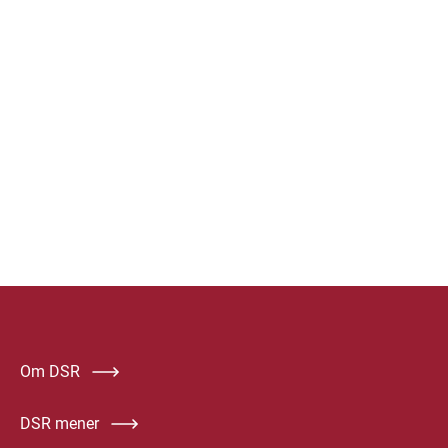
Om DSR
DSR mener