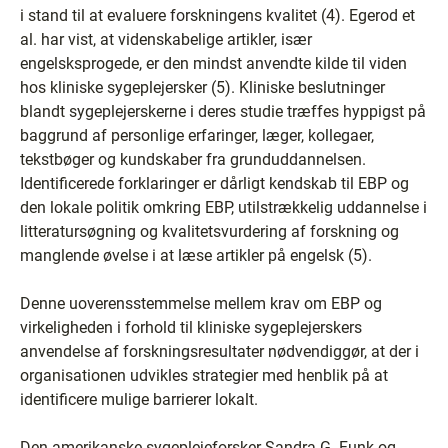
i stand til at evaluere forskningens kvalitet (4). Egerod et
al. har vist, at videnskabelige artikler, især
engelsksprogede, er den mindst anvendte kilde til viden
hos kliniske sygeplejersker (5). Kliniske beslutninger
blandt sygeplejerskerne i deres studie træffes hyppigst på
baggrund af personlige erfaringer, læger, kollegaer,
tekstbøger og kundskaber fra grunduddannelsen.
Identificerede forklaringer er dårligt kendskab til EBP og
den lokale politik omkring EBP, utilstrækkelig uddannelse i
litteratursøgning og kvalitetsvurdering af forskning og
manglende øvelse i at læse artikler på engelsk (5).
Denne uoverensstemmelse mellem krav om EBP og
virkeligheden i forhold til kliniske sygeplejerskers
anvendelse af forskningsresultater nødvendiggør, at der i
organisationen udvikles strategier med henblik på at
identificere mulige barrierer lokalt.
Den amerikanske sygeplejeforsker Sandra G. Funk og