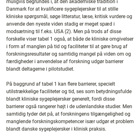
muligvis begrundes i, at den akademiske tradition i
Danmark for at kvalificere sygeplejersker til at stille
kliniske spørgsmål, søge litteratur, læse, kritisk vurdere og
anvende den nyeste viden stadig er meget spæd i
modsætning til f.eks. USA (2). Men på trods af disse
forskelle viser tabel 1 også, at både de kliniske omgivelser
i form af manglen på tid og faciliteter til at gøre brug af
forskningsresultater og samtidig mangel på viden om og
færdigheder i anvendelse af forskning udgør barrierer
blandt deltagerne i pilotstudiet.
På baggrund af tabel 1 kan flere barrierer, specielt
utilstrækkelige faciliteter og tid, ses som betydningsfulde
blandt kliniske sygeplejersker generelt, fordi disse
barrierer også rangerer højt i de udenlandske studier. Men
samtidig tyder det på, at forskningens tilgængelighed og
manglende forskningskompetencer især udgør et problem
blandt danske sygeplejersker i klinisk praksis.