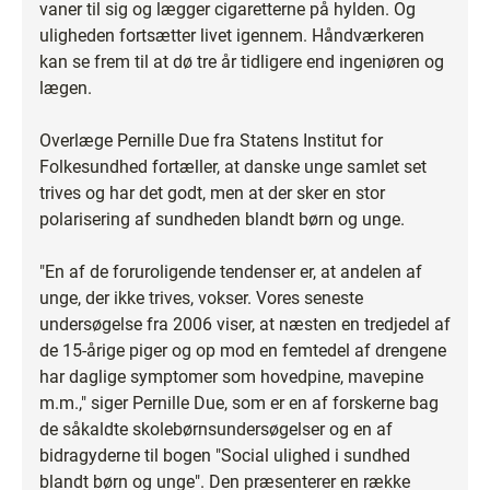
vaner til sig og lægger cigaretterne på hylden. Og
uligheden fortsætter livet igennem. Håndværkeren
kan se frem til at dø tre år tidligere end ingeniøren og
lægen.
Overlæge Pernille Due fra Statens Institut for
Folkesundhed fortæller, at danske unge samlet set
trives og har det godt, men at der sker en stor
polarisering af sundheden blandt børn og unge.
"En af de foruroligende tendenser er, at andelen af
unge, der ikke trives, vokser. Vores seneste
undersøgelse fra 2006 viser, at næsten en tredjedel af
de 15-årige piger og op mod en femtedel af drengene
har daglige symptomer som hovedpine, mavepine
m.m.," siger Pernille Due, som er en af forskerne bag
de såkaldte skolebørnsundersøgelser og en af
bidragyderne til bogen "Social ulighed i sundhed
blandt børn og unge". Den præsenterer en række