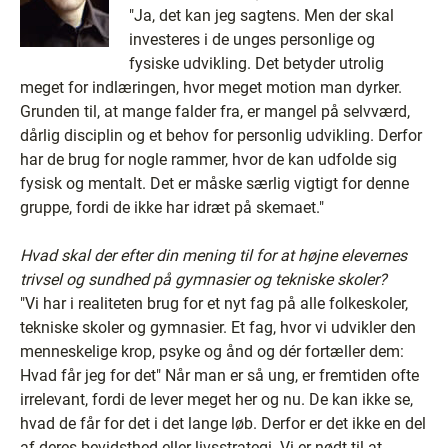
"Ja, det kan jeg sagtens. Men der skal
investeres i de unges personlige og
fysiske udvikling. Det betyder utrolig
meget for indlæringen, hvor meget motion man dyrker.
Grunden til, at mange falder fra, er mangel på selvværd,
dårlig disciplin og et behov for personlig udvikling. Derfor
har de brug for nogle rammer, hvor de kan udfolde sig
fysisk og mentalt. Det er måske særlig vigtigt for denne
gruppe, fordi de ikke har idræt på skemaet."
Hvad skal der efter din mening til for at højne elevernes
trivsel og sundhed på gymnasier og tekniske skoler?
"Vi har i realiteten brug for et nyt fag på alle folkeskoler,
tekniske skoler og gymnasier. Et fag, hvor vi udvikler den
menneskelige krop, psyke og ånd og dér fortæller dem:
Hvad får jeg for det" Når man er så ung, er fremtiden ofte
irrelevant, fordi de lever meget her og nu. De kan ikke se,
hvad de får for det i det lange løb. Derfor er det ikke en del
af deres bevidsthed eller livsstrategi. Vi er nødt til at