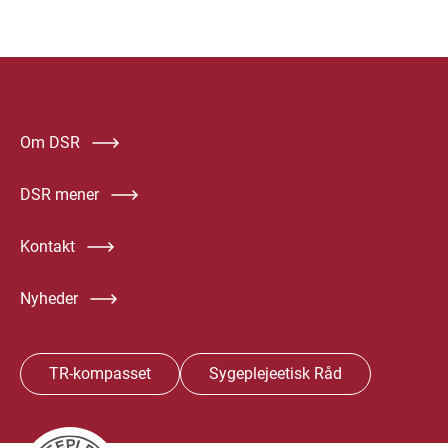
Om DSR
DSR mener
Kontakt
Nyheder
TR-kompasset
Sygeplejeetisk Råd