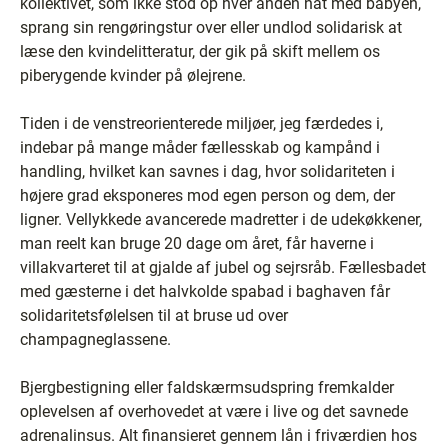
kollektivet, som ikke stod op hver anden nat med babyen,
sprang sin rengøringstur over eller undlod solidarisk at
læse den kvindelitteratur, der gik på skift mellem os
piberygende kvinder på ølejrene.
Tiden i de venstreorienterede miljøer, jeg færdedes i,
indebar på mange måder fællesskab og kampånd i
handling, hvilket kan savnes i dag, hvor solidariteten i
højere grad eksponeres mod egen person og dem, der
ligner. Vellykkede avancerede madretter i de udekøkkener,
man reelt kan bruge 20 dage om året, får haverne i
villakvarteret til at gjalde af jubel og sejrsråb. Fællesbadet
med gæsterne i det halvkolde spabad i baghaven får
solidaritetsfølelsen til at bruse ud over
champagneglassene.
Bjergbestigning eller faldskærmsudspring fremkalder
oplevelsen af overhovedet at være i live og det savnede
adrenalinsus. Alt finansieret gennem lån i friværdien hos