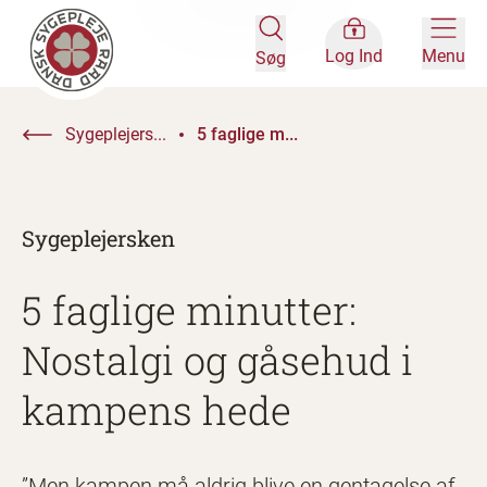
Log Ind
Menu
Søg
Sygeplejers...
5 faglige m...
Sygeplejersken
5 faglige minutter:
Nostalgi og gåsehud i
kampens hede
”Men kampen må aldrig blive en gentagelse af