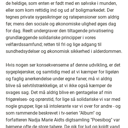
de heldige, som enten er født med en sølvske i munden,
eller som kom rettidig ind og ud af boligmarkedet. Der
tegnes private sygesikringer og ratepensioner som aldrig
før, mens den sociale og økonomiske ulighed øges dag
for dag. Reelt undergraver den tiltagende privatisering
grundlæggende solidariske principper i vores
velfærdssamfund; retten til fri og lige adgang til
sundhedsydelser og økonomisk sikkerhed i alderdommen.
Hvis nogen ser konsekvenserne af denne udvikling, er det
sygeplejersker, og samtidig med at vi kæmper for ligeløn
og faglig anerkendelse under egne faner, må vi aldrig
blive så selvtilstrækkelige, at vi ikke også kæmper de
svages sag. Det må aldrig blive en gentagelse af min
frigørelses- og oprørstid, for lige så solidariske vi var med
nogle grupper, lige så intolerante var vi over for andre - og
som rammende beskrevet i tv-serien "Album" og
forfatteren Nadja Marie Aidts digtsamling "Poesibog" var
børnene ofte de store tabere. De gik for lud og koldt vand