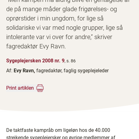
de på mange måder glade frigørelses- og
oprørstider i min ungdom, for lige så
solidariske vi var med nogle grupper, lige så
intolerante var vi over for andre,” skriver
fagredaktør Evy Ravn.
Sygeplejersken 2008 nr. 9
, s. 86
Af:
Evy Ravn,
fagredaktør, faglig sygeplejeleder
Print artiklen
De taktfaste kampråb om ligeløn hos de 40.000
strejkende sygeplejersker og øvrige medlemmer af