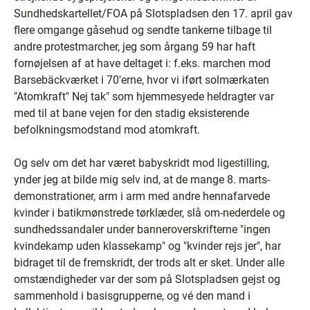
Sundhedskartellet/FOA på Slotspladsen den 17. april gav
flere omgange gåsehud og sendte tankerne tilbage til
andre protestmarcher, jeg som årgang 59 har haft
fornøjelsen af at have deltaget i: f.eks. marchen mod
Barsebäckværket i 70'erne, hvor vi iført solmærkaten
"Atomkraft" Nej tak" som hjemmesyede heldragter var
med til at bane vejen for den stadig eksisterende
befolkningsmodstand mod atomkraft.
Og selv om det har været babyskridt mod ligestilling,
ynder jeg at bilde mig selv ind, at de mange 8. marts-
demonstrationer, arm i arm med andre hennafarvede
kvinder i batikmønstrede tørklæder, slå om-nederdele og
sundhedssandaler under banneroverskrifterne "ingen
kvindekamp uden klassekamp" og "kvinder rejs jer", har
bidraget til de fremskridt, der trods alt er sket. Under alle
omstændigheder var der som på Slotspladsen gejst og
sammenhold i basisgrupperne, og vé den mand i