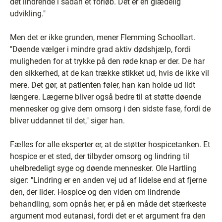
det lindrende i sådan et forløb. Det er en glædelig
udvikling."
Men det er ikke grunden, mener Flemming Schoollart.
"Døende vælger i mindre grad aktiv dødshjælp, fordi
muligheden for at trykke på den røde knap er der. De har
den sikkerhed, at de kan trække stikket ud, hvis de ikke vil
mere. Det gør, at patienten føler, han kan holde ud lidt
længere. Lægerne bliver også bedre til at støtte døende
mennesker og give dem omsorg i den sidste fase, fordi de
bliver uddannet til det," siger han.
Fælles for alle eksperter er, at de støtter hospicetanken. Et
hospice er et sted, der tilbyder omsorg og lindring til
uhelbredeligt syge og døende mennesker. Ole Hartling
siger: "Lindring er en anden vej ud af lidelse end at fjerne
den, der lider. Hospice og den viden om lindrende
behandling, som opnås her, er på en måde det stærkeste
argument mod eutanasi, fordi det er et argument fra den