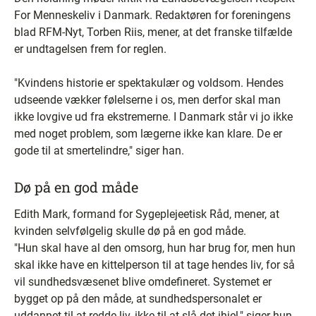
For Menneskeliv i Danmark. Redaktøren for foreningens
blad RFM-Nyt, Torben Riis, mener, at det franske tilfælde
er undtagelsen frem for reglen.
"Kvindens historie er spektakulær og voldsom. Hendes
udseende vækker følelserne i os, men derfor skal man
ikke lovgive ud fra ekstremerne. I Danmark står vi jo ikke
med noget problem, som lægerne ikke kan klare. De er
gode til at smertelindre," siger han.
Dø på en god måde
Edith Mark, formand for Sygeplejeetisk Råd, mener, at
kvinden selvfølgelig skulle dø på en god måde.
"Hun skal have al den omsorg, hun har brug for, men hun
skal ikke have en kittelperson til at tage hendes liv, for så
vil sundhedsvæsenet blive omdefineret. Systemet er
bygget op på den måde, at sundhedspersonalet er
uddannet til at redde liv, ikke til at slå det ihjel," siger hun.