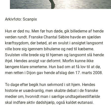
Arkivfoto: Scanpix
Hun er død nu. Men før hun døde, gik billederne af hende
verden rundt. Franske Chantal Sébire havde en sjælden
kræftsygdom, der betød, at en svulst i ansigtet langsomt
ville bore sig igennem bihulerne og ned til kæberne.
Svulsten ville brede sig til hjernen og langsomt slå hende
ihjel. Hendes ansigt var deformt. Morfin kunne ikke
længere klare smerterne. Hun bad om at få lov til at dø,
men retten i Dijon gav hende afslag den 17. marts 2008.
To dage efter begik hun selvmord i sit hjem. Hendes
historie er usædvanlig, men skabte debat i de franske
medier om, hvorvidt man i særlige undtagelsestilfælde
skal indføre aktiv dødshjælp, også kaldet eutanasi.