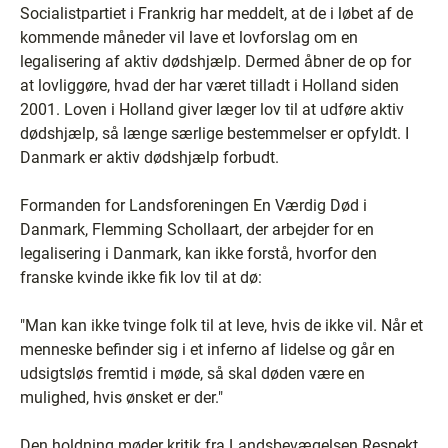
Socialistpartiet i Frankrig har meddelt, at de i løbet af de
kommende måneder vil lave et lovforslag om en
legalisering af aktiv dødshjælp. Dermed åbner de op for
at lovliggøre, hvad der har været tilladt i Holland siden
2001. Loven i Holland giver læger lov til at udføre aktiv
dødshjælp, så længe særlige bestemmelser er opfyldt. I
Danmark er aktiv dødshjælp forbudt.
Formanden for Landsforeningen En Værdig Død i
Danmark, Flemming Schollaart, der arbejder for en
legalisering i Danmark, kan ikke forstå, hvorfor den
franske kvinde ikke fik lov til at dø:
"Man kan ikke tvinge folk til at leve, hvis de ikke vil. Når et
menneske befinder sig i et inferno af lidelse og går en
udsigtsløs fremtid i møde, så skal døden være en
mulighed, hvis ønsket er der."
Den holdning møder kritik fra Landsbevægelsen Respekt