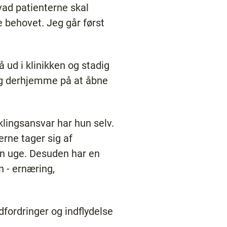
hvad patienterne skal
 behovet. Jeg går først
 ud i klinikken og stadig
dag derhjemme på at åbne
iklingsansvar har hun selv.
rne tager sig af
en uge. Desuden har en
n - ernæring,
udfordringer og indflydelse