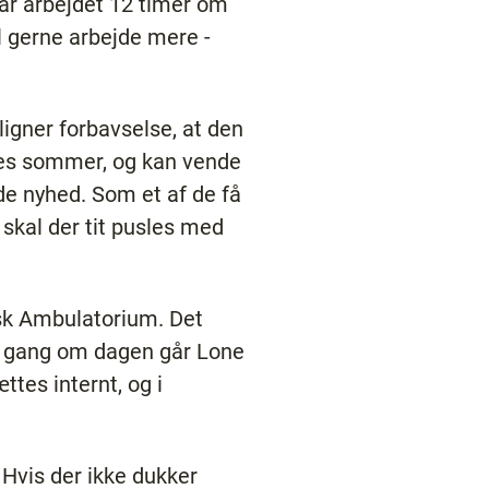
har arbejdet 12 timer om
l gerne arbejde mere -
igner forbavselse, at den
des sommer, og kan vende
de nyhed. Som et af de få
 skal der tit pusles med
isk Ambulatorium. Det
én gang om dagen går Lone
ttes internt, og i
. Hvis der ikke dukker