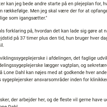
ter kan jeg bede andre starte på en plejeplan for, 
n rækkefølge. Men jeg skal være der for at opfange
lige som igangsætter."
s forklaring på, hvordan det kan lade sig gøre at nå
ejdstid på 37 timer plus den tid, hun bruger hver 
l.
viklingssygeplejerske i afdelingen, det faglige udv
elingssygeplejerske lægger vagtplan, og sekretære
, så Lone Dahl kan nøjes med at godkende hver and
 sygeplejersker ansvarsområder inden for klinikke
sker, der arbejder her, og de fleste vil gerne have 
Lone Dahl.