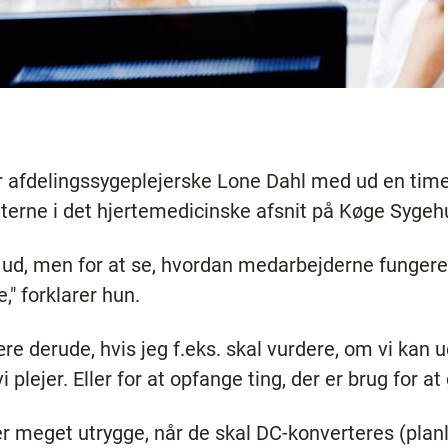
 afdelingssygeplejerske Lone Dahl med ud en times
enterne i det hjertemedicinske afsnit på Køge Sygeh
ds ud, men for at se, hvordan medarbejderne funger
" forklarer hun.
ære derude, hvis jeg f.eks. skal vurdere, om vi kan 
 plejer. Eller for at opfange ting, der er brug for a
 er meget utrygge, når de skal DC-konverteres (plan