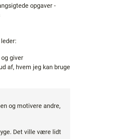
angsigtede opgaver -
s
leder:
 og giver
 ud af, hvem jeg kan bruge
gen og motivere andre,
yge. Det ville være lidt