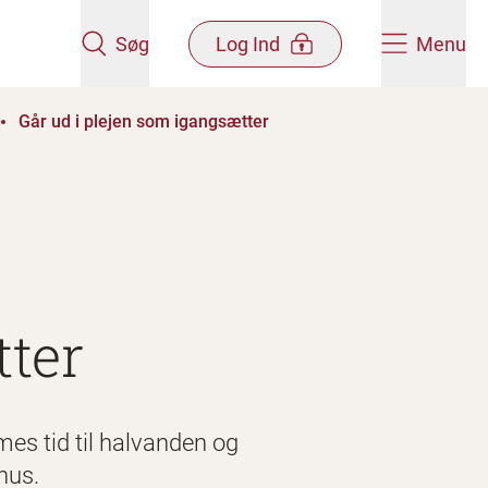
Søg
Log Ind
Menu
Går ud i plejen som igangsætter
tter
es tid til halvanden og
hus.