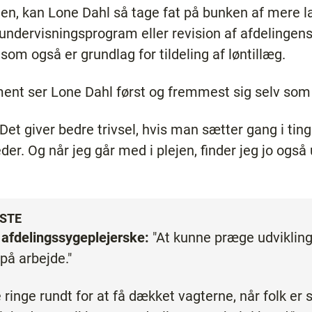
n, kan Lone Dahl så tage fat på bunken af mere l
 undervisningsprogram eller revision af afdelingen
om også er grundlag for tildeling af løntillæg.
ment ser Lone Dahl først og fremmest sig selv som 
t giver bedre trivsel, hvis man sætter gang i ting
er. Og når jeg går med i plejen, finder jeg jo også
RSTE
 afdelingssygeplejerske:
"At kunne præge udviklin
 på arbejde."
 ringe rundt for at få dækket vagterne, når folk er s