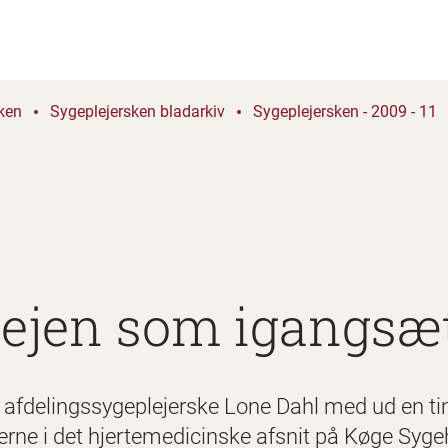
ken
Sygeplejersken bladarkiv
Sygeplejersken - 2009 - 11
plejen som igangsæ
afdelingssygeplejerske Lone Dahl med ud en tim
nterne i det hjertemedicinske afsnit på Køge Syge