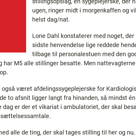
stillingsopslag, en sygeplejerske, der 
ugen, ringer midt i morgenkaffen og vi
helst dag/nat.
Lone Dahl konstaterer med noget, der l
sidste henvendelse lige reddede hen
tilbage til personalestuen med den go
ng har M5 alle stillinger besatte. Men nattevagterne
 op.
 også været afdelingssygeplejerske for Kardiolog
de to afsnit ligger langt fra hinanden, så mindst 
dag er der et vikariat i ambulatoriet, der skal besæ
sættelsessamtale.
d alle de ting, der skal tages stilling til her og nu