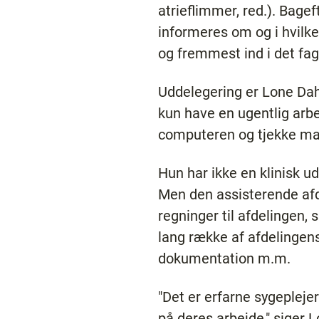
atrieflimmer, red.). Bagef
informeres om og i hvilke
og fremmest ind i det fag
Uddelegering er Lone Dahl
kun have en ugentlig arb
computeren og tjekke mai
Hun har ikke en klinisk ud
Men den assisterende afd
regninger til afdelingen
lang række af afdelingens
dokumentation m.m.
"Det er erfarne sygeplejer
på deres arbejde," siger 