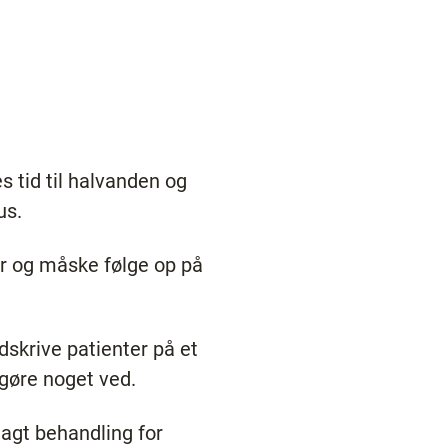
 tid til halvanden og
us.
er og måske følge op på
udskrive patienter på et
t gøre noget ved.
lagt behandling for