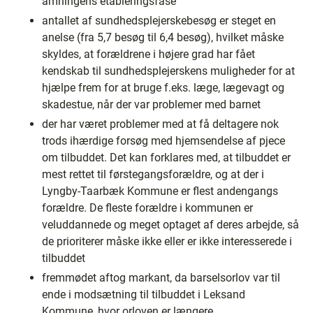
amningens etableringsfase
antallet af sundhedsplejerskebesøg er steget en
anelse (fra 5,7 besøg til 6,4 besøg), hvilket måske
skyldes, at forældrene i højere grad har fået
kendskab til sundhedsplejerskens muligheder for at
hjælpe frem for at bruge f.eks. læge, lægevagt og
skadestue, når der var problemer med barnet
der har været problemer med at få deltagere nok
trods ihærdige forsøg med hjemsendelse af pjece
om tilbuddet. Det kan forklares med, at tilbuddet er
mest rettet til førstegangsforældre, og at der i
Lyngby-Taarbæk Kommune er flest andengangs
forældre. De fleste forældre i kommunen er
veluddannede og meget optaget af deres arbejde, så
de prioriterer måske ikke eller er ikke interesserede i
tilbuddet
fremmødet aftog markant, da barselsorlov var til
ende i modsætning til tilbuddet i Leksand
Kommune, hvor orloven er længere.