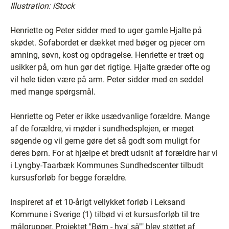
Illustration: iStock
Henriette og Peter sidder med to uger gamle Hjalte på
skødet. Sofabordet er dækket med bøger og pjecer om
amning, søvn, kost og opdragelse. Henriette er træt og
usikker på, om hun gør det rigtige. Hjalte græder ofte og
vil hele tiden være på arm. Peter sidder med en seddel
med mange spørgsmål.
Henriette og Peter er ikke usædvanlige forældre. Mange
af de forældre, vi møder i sundhedsplejen, er meget
søgende og vil gerne gøre det så godt som muligt for
deres børn. For at hjælpe et bredt udsnit af forældre har vi
i Lyngby-Taarbæk Kommunes Sundhedscenter tilbudt
kursusforløb for begge forældre.
Inspireret af et 10-årigt vellykket forløb i Leksand
Kommune i Sverige (1) tilbød vi et kursusforløb til tre
målgrupper. Projektet "Børn - hva' så"" blev støttet af