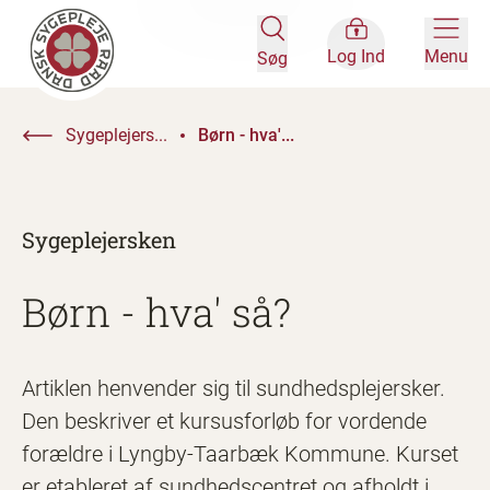
Log Ind
Menu
Søg
Sygeplejers...
Børn - hva'...
Sygeplejersken
Børn - hva' så?
Artiklen henvender sig til sundhedsplejersker.
Den beskriver et kursusforløb for vordende
forældre i Lyngby-Taarbæk Kommune. Kurset
er etableret af sundhedscentret og afholdt i