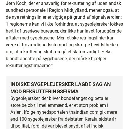
Jørn Koch, der er ansvarlig for rekruttering af udenlandsk
sundhedspersonale i Region Midtjylland, mener også, at
de nye retningslinier er vigtige på grund af signalværdien:
"I regionerne kan vi ikke forhindre, at sygeplejersker lokkes
hertil af useriøse bureauer, der ikke har lavet forudgående
aftaler med sygehusene. Men etiske retningslinier kan
være et troværdighedsstempel og skærpe bevidstheden
om, at rekruttering skal foregå etisk forsvarligt. F.eks.
blandt ansatte på sygehusene, der måske hjælper
rekrutteringsfirmaerne."
INDISKE SYGEPLEJERSKER LAGDE SAG AN
MOD REKRUTTERINGSFIRMA
Sygeplejersker, der bliver bondefanget og betaler
store beløb til mellemmænd, er et stort problem i
Asien. Ifølge nyhedsportalen thaindian.com gik mere
end 100 sygeplejersker fra delstaten Kerala sidste år
til politiet, fordi de var blevet snydt af et indisk