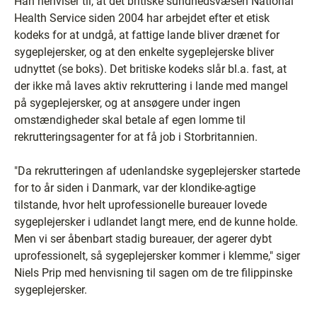
Han henviser til, at det britiske sundhedsvæsen National
Health Service siden 2004 har arbejdet efter et etisk
kodeks for at undgå, at fattige lande bliver drænet for
sygeplejersker, og at den enkelte sygeplejerske bliver
udnyttet (se boks). Det britiske kodeks slår bl.a. fast, at
der ikke må laves aktiv rekruttering i lande med mangel
på sygeplejersker, og at ansøgere under ingen
omstændigheder skal betale af egen lomme til
rekrutteringsagenter for at få job i Storbritannien.
"Da rekrutteringen af udenlandske sygeplejersker startede
for to år siden i Danmark, var der klondike-agtige
tilstande, hvor helt uprofessionelle bureauer lovede
sygeplejersker i udlandet langt mere, end de kunne holde.
Men vi ser åbenbart stadig bureauer, der agerer dybt
uprofessionelt, så sygeplejersker kommer i klemme," siger
Niels Prip med henvisning til sagen om de tre filippinske
sygeplejersker.