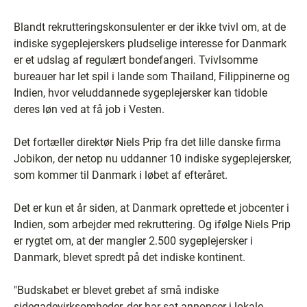
Blandt rekrutteringskonsulenter er der ikke tvivl om, at de
indiske sygeplejerskers pludselige interesse for Danmark
er et udslag af regulært bondefangeri. Tvivlsomme
bureauer har let spil i lande som Thailand, Filippinerne og
Indien, hvor veluddannede sygeplejersker kan tidoble
deres løn ved at få job i Vesten.
Det fortæller direktør Niels Prip fra det lille danske firma
Jobikon, der netop nu uddanner 10 indiske sygeplejersker,
som kommer til Danmark i løbet af efteråret.
Det er kun et år siden, at Danmark oprettede et jobcenter i
Indien, som arbejder med rekruttering. Og ifølge Niels Prip
er rygtet om, at der mangler 2.500 sygeplejersker i
Danmark, blevet spredt på det indiske kontinent.
"Budskabet er blevet grebet af små indiske
sidegadevirksomheder, der har sat annoncer i lokale