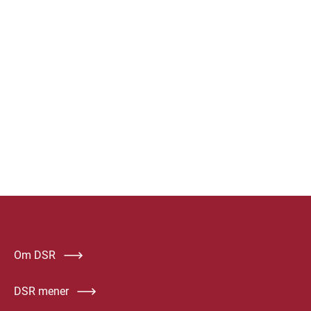
Om DSR
DSR mener