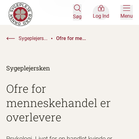
Log Ind
Menu
Søg
Sygeplejers...
Ofre for me...
Sygeplejersken
Ofre for
menneskehandel er
overlevere
Psykologi. Livet for en handlet kvinde er