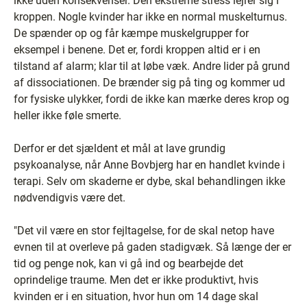
ikke uden konsekvenser. Den ekstreme stress lejrer sig i
kroppen. Nogle kvinder har ikke en normal muskelturnus.
De spænder op og får kæmpe muskelgrupper for
eksempel i benene. Det er, fordi kroppen altid er i en
tilstand af alarm; klar til at løbe væk. Andre lider på grund
af dissociationen. De brænder sig på ting og kommer ud
for fysiske ulykker, fordi de ikke kan mærke deres krop og
heller ikke føle smerte.
Derfor er det sjældent et mål at lave grundig
psykoanalyse, når Anne Bovbjerg har en handlet kvinde i
terapi. Selv om skaderne er dybe, skal behandlingen ikke
nødvendigvis være det.
"Det vil være en stor fejltagelse, for de skal netop have
evnen til at overleve på gaden stadigvæk. Så længe der er
tid og penge nok, kan vi gå ind og bearbejde det
oprindelige traume. Men det er ikke produktivt, hvis
kvinden er i en situation, hvor hun om 14 dage skal