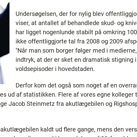
Undersøgelsen, der for nylig blev offentliggjo
viser, at antallet af behandlede skud- og kni
har ligget nogenlunde stabilt på omkring 10
ikke offentliggjorte tal fra 2008 og 2009 af
"Når man som borger følger med i medierne, 
indtryk, at der er sket en dramatisk stigning i
voldsepisoder i hovedstaden.
Derfor kom det også som noget af en overrask
s ud af statistikken. Flere af vores egne kolleger 
slæge Jacob Steinmetz fra akutlægebilen og Rigshos
 akutlægebilen kaldt ud flere gange, mens den ver