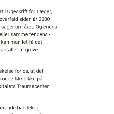
rt i Ugeskrift for Læger,
voverfald siden år 2000
0 sager om året. Og endnu
spejler samme tendens.-
kan man let få det
 antallet af grove
else for os, at det
troede først ikke på
pitalets Traumecenter,
serende bandekrig