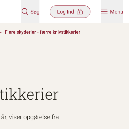
Søg
Log Ind
Menu
Flere skyderier - færre knivstikkerier
tikkerier
år, viser opgørelse fra