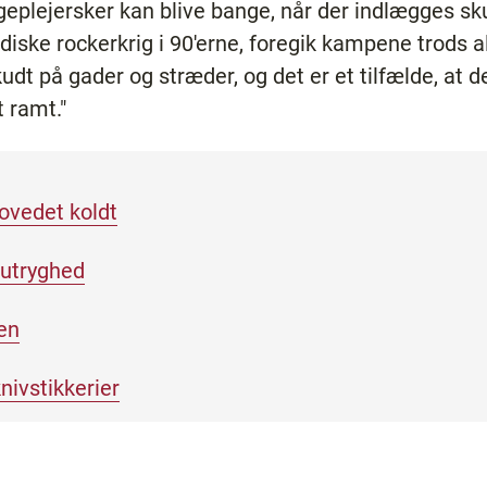
ygeplejersker kan blive bange, når der indlægges s
diske rockerkrig i 90'erne, foregik kampene trods a
kudt på gader og stræder, og det er et tilfælde, at d
 ramt."
ovedet koldt
 utryghed
en
knivstikkerier