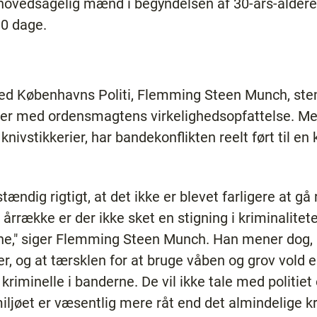
r hovedsagelig mænd i begyndelsen af 30-års-aldere
30 dage.
 ved Københavns Politi, Flemming Steen Munch, s
er med ordensmagtens virkelighedsopfattelse. Me
knivstikkerier, har bandekonflikten reelt ført til en k
tændig rigtigt, at det ikke er blevet farligere at gå
årrække er der ikke sket en stigning i kriminalite
rne," siger Flemming Steen Munch. Han mener dog, 
øer, og at tærsklen for at bruge våben og grov vold 
kriminelle i banderne. De vil ikke tale med politie
iljøet er væsentlig mere råt end det almindelige kr