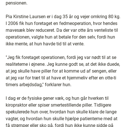
pensionen.
Pia Kirstine Laursen er i dag 35 år og vejer omkring 80 kg.
I 2006 fik hun foretaget en fedmeoperation, hvor hendes
mavesæk blev reduceret. Da der var otte års venteliste til
operationen, valgte hun at betale for den selv, fordi hun
ikke mente, at hun havde tid til at vente.
"Jeg fik foretaget operationen, fordi jeg var nødt til at se
realiteterne i øjnene. Jeg kunne godt se, at det ikke duede,
at jeg skulle have piller for at komme ud af sengen, eller
at jeg var for træt til at have et hjemmeliv efter en otte-ti
timers arbejdsdag," forklarer hun.
I dag er de fysiske gener væk, og hun går hverken til
kiropraktor eller spiser smertestillende piller. Tidligere
spekulerede hun over, hvordan hun skulle klare de lange
vagter, og hvordan hun skulle hjælpe patienterne med at
få strømper eller sko på, fordi hun ikke kunne sidde på