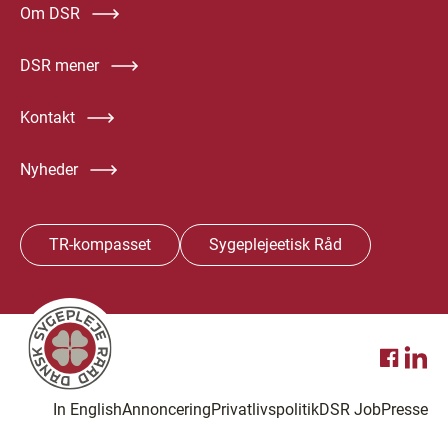
Om DSR
DSR mener
Kontakt
Nyheder
TR-kompasset
Sygeplejeetisk Råd
In English
Annoncering
Privatlivspolitik
DSR Job
Presse