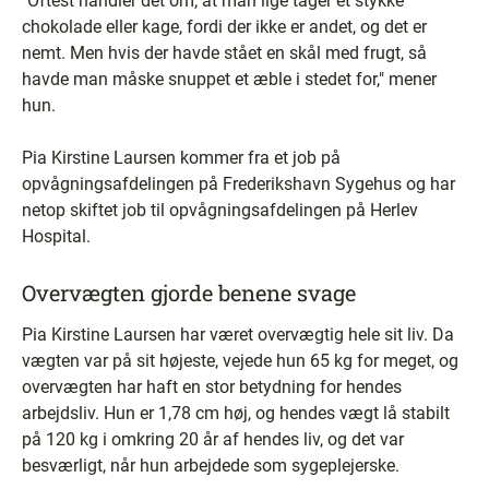
"Oftest handler det om, at man lige tager et stykke
chokolade eller kage, fordi der ikke er andet, og det er
nemt. Men hvis der havde stået en skål med frugt, så
havde man måske snuppet et æble i stedet for," mener
hun.
Pia Kirstine Laursen kommer fra et job på
opvågningsafdelingen på Frederikshavn Sygehus og har
netop skiftet job til opvågningsafdelingen på Herlev
Hospital.
Overvægten gjorde benene svage
Pia Kirstine Laursen har været overvægtig hele sit liv. Da
vægten var på sit højeste, vejede hun 65 kg for meget, og
overvægten har haft en stor betydning for hendes
arbejdsliv. Hun er 1,78 cm høj, og hendes vægt lå stabilt
på 120 kg i omkring 20 år af hendes liv, og det var
besværligt, når hun arbejdede som sygeplejerske.