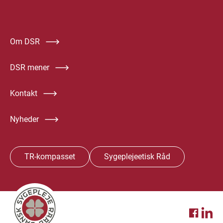
Om DSR
DSR mener
Kontakt
Nyheder
TR-kompasset
Sygeplejeetisk Råd