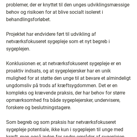
problemer, der er knyttet til den unges udviklingsmæssige
behov og risikoen for at blive socialt isoleret i
behandlingsforløbet.
Projektet har endvidere ført til udvikling af
netværksfokuseret sygepleje som et nyt begreb i
sygeplejen.
Konklusionen er, at netværksfokuseret sygepleje er en
proaktiv indsats, og at sygeplejersker har en unik
mulighed for at støtte den unge til at bevare et almindeligt
ungdomsliv på trods af kræftsygdommen. Det er en
kompleks og krævende praksis, der har behov for større
opmærksomhed fra både sygeplejersker, undervisere,
forskere og beslutningstagere.
Som begreb og som praksis har netværksfokuseret
sygepleje potentiale, ikke kun i sygeplejen til unge med
kræft, men også inden for andre områder af sygeplejen.