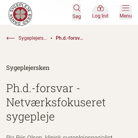
Log Ind
Menu
Søg
Sygeplejers...
Ph.d.-forsv...
Sygeplejersken
Ph.d.-forsvar -
Netværksfokuseret
sygepleje
Pia Riis Olsen, klinisk sygeplejespecialist,