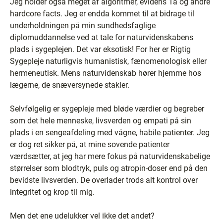
Jeg holder også meget af algoritmer, evidens 1a og andre
hardcore facts. Jeg er endda kommet til at bidrage til
underholdningen på min sundhedsfaglige
diplomuddannelse ved at tale for natur­videnskabens
plads i sygeplejen. Det var eksotisk! For her er Rigtig
Sygepleje naturligvis humanistisk, fænomenologisk eller
hermeneutisk. Mens naturvidenskab hører hjemme hos
lægerne, de snæversynede stakler.
Selvfølgelig er sygepleje med bløde værdier og begreber
som det hele menneske, livsverden og empati på sin
plads i en sengeafdeling med vågne, habile patienter. Jeg
er dog ret sikker på, at mine sovende patienter
værdsætter, at jeg har mere fokus på naturvidenskabelige
størrelser som blodtryk, puls og atropin-doser end på den
bevidste livsverden. De overlader trods alt kontrol over
integritet og krop til mig.
Men det ene udelukker vel ikke det andet?