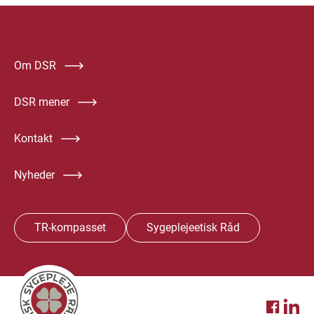
Om DSR
DSR mener
Kontakt
Nyheder
TR-kompasset
Sygeplejeetisk Råd