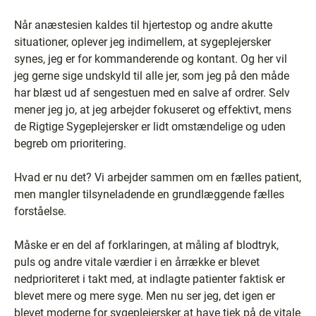
Når anæstesien kaldes til hjertestop og andre akutte
situationer, oplever jeg indimellem, at sygeplejersker
synes, jeg er for kommanderende og kontant. Og her vil
jeg gerne sige undskyld til alle jer, som jeg på den måde
har blæst ud af sengestuen med en salve af ordrer. Selv
mener jeg jo, at jeg arbejder fokuseret og effektivt, mens
de Rigtige Sygeplejersker er lidt omstændelige og uden
begreb om prioritering.
Hvad er nu det? Vi arbejder sammen om en fælles patient,
men mangler tilsyneladende en grundlæggende fælles
forståelse.
Måske er en del af forklaringen, at måling af blodtryk,
puls og andre vitale værdier i en årrække er blevet
nedprioriteret i takt med, at indlagte patienter faktisk er
blevet mere og mere syge. Men nu ser jeg, det igen er
blevet moderne for sygeplejersker at have tjek på de vitale