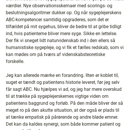
værdier. Nye observationsskemaer med scorings- og
beslutningsalgoritmer dukker op. Og når sygeplejerskens
ABC-kompetencer samtidig opgraderes, som det er
tilfældet på mit sygehus, bliver de bedre til at gribe tidligt
ind, hvis patienterne bliver mere syge. Sikke en lettelse.
Der fik vi sneget lidt naturvidenskab ind i den ellers så
humanistiske sygepleje, og vi fik et fælles redskab, som vi
kan mødes om på tværs af videnskabsteoretiske
forskelle.
Jeg kan allerede mærke en forandring. Ilten er koblet til,
suget er tændt og patientens historie leveret, før jeg selv
får sagt ABC. Nu hjælpes vi ad, og jeg har mere overskud
til at trække på sygeplejerskernes vigtige viden om
patientens baggrund og forløb. På den måde bliver der så
meget ro på den akutte situation, at der også er plads til
at tænke empatisk på pårørende og andre bløde emner.
Det kan da kaldes synergi, som både kommer patient og