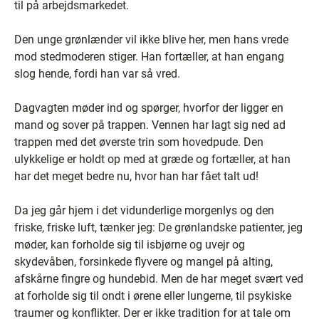
til på arbejdsmarkedet.
Den unge grønlænder vil ikke blive her, men hans vrede
mod stedmoderen stiger. Han fortæller, at han engang
slog hende, fordi han var så vred.
Dagvagten møder ind og spørger, hvorfor der ligger en
mand og sover på trappen. Vennen har lagt sig ned ad
trappen med det øverste trin som hovedpude. Den
ulykkelige er holdt op med at græde og fortæller, at han
har det meget bedre nu, hvor han har fået talt ud!
Da jeg går hjem i det vidunderlige morgenlys og den
friske, friske luft, tænker jeg: De grønlandske patienter, jeg
møder, kan forholde sig til isbjørne og uvejr og
skydevåben, forsinkede flyvere og mangel på alting,
afskårne fingre og hundebid. Men de har meget svært ved
at forholde sig til ondt i ørene eller lungerne, til psykiske
traumer og konflikter. Der er ikke tradition for at tale om