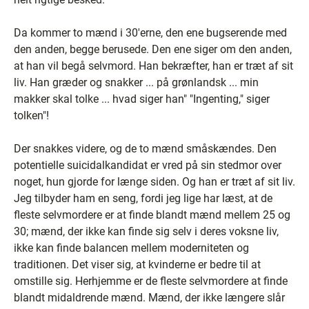
Da kommer to mænd i 30'erne, den ene bugserende med
den anden, begge berusede. Den ene siger om den anden,
at han vil begå selvmord. Han bekræfter, han er træt af sit
liv. Han græder og snakker ... på grønlandsk ... min
makker skal tolke ... hvad siger han" "Ingenting," siger
tolken"!
Der snakkes videre, og de to mænd småskændes. Den
potentielle suicidalkandidat er vred på sin stedmor over
noget, hun gjorde for længe siden. Og han er træt af sit liv.
Jeg tilbyder ham en seng, fordi jeg lige har læst, at de
fleste selvmordere er at finde blandt mænd mellem 25 og
30; mænd, der ikke kan finde sig selv i deres voksne liv,
ikke kan finde balancen mellem moderniteten og
traditionen. Det viser sig, at kvinderne er bedre til at
omstille sig. Herhjemme er de fleste selvmordere at finde
blandt midaldrende mænd. Mænd, der ikke længere slår