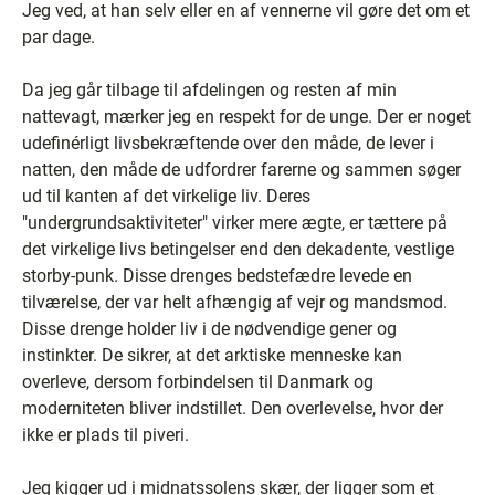
Jeg ved, at han selv eller en af vennerne vil gøre det om et
par dage.
Da jeg går tilbage til afdelingen og resten af min
nattevagt, mærker jeg en respekt for de unge. Der er noget
udefinérligt livsbekræftende over den måde, de lever i
natten, den måde de udfordrer farerne og sammen søger
ud til kanten af det virkelige liv. Deres
"undergrundsaktiviteter" virker mere ægte, er tættere på
det virkelige livs betingelser end den dekadente, vestlige
storby-punk. Disse drenges bedstefædre levede en
tilværelse, der var helt afhængig af vejr og mandsmod.
Disse drenge holder liv i de nødvendige gener og
instinkter. De sikrer, at det arktiske menneske kan
overleve, dersom forbindelsen til Danmark og
moderniteten bliver indstillet. Den overlevelse, hvor der
ikke er plads til piveri.
Jeg kigger ud i midnatssolens skær, der ligger som et