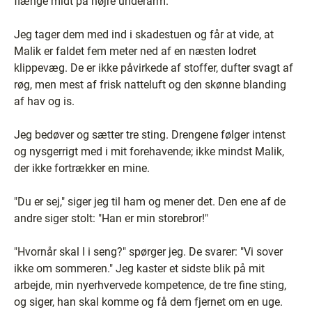
flænge midt på højre underarm.
Jeg tager dem med ind i skadestuen og får at vide, at
Malik er faldet fem meter ned af en næsten lodret
klippevæg. De er ikke påvirkede af stoffer, dufter svagt af
røg, men mest af frisk natteluft og den skønne blanding
af hav og is.
Jeg bedøver og sætter tre sting. Drengene følger intenst
og nysgerrigt med i mit forehavende; ikke mindst Malik,
der ikke fortrækker en mine.
"Du er sej," siger jeg til ham og mener det. Den ene af de
andre siger stolt: "Han er min storebror!"
"Hvornår skal I i seng?" spørger jeg. De svarer: "Vi sover
ikke om sommeren." Jeg kaster et sidste blik på mit
arbejde, min nyerhvervede kompetence, de tre fine sting,
og siger, han skal komme og få dem fjernet om en uge.