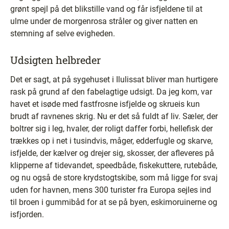
grønt spejl på det blikstille vand og får isfjeldene til at
ulme under de morgenrosa stråler og giver natten en
stemning af selve evigheden.
Udsigten helbreder
Det er sagt, at på sygehuset i Ilulissat bliver man hurtigere
rask på grund af den fabelagtige udsigt. Da jeg kom, var
havet et isøde med fastfrosne isfjelde og skrueis kun
brudt af ravnenes skrig. Nu er det så fuldt af liv. Sæler, der
boltrer sig i leg, hvaler, der roligt daffer forbi, hellefisk der
trækkes op i net i tusindvis, måger, edderfugle og skarve,
isfjelde, der kælver og drejer sig, skosser, der afleveres på
klipperne af tidevandet, speedbåde, fiskekuttere, rutebåde,
og nu også de store krydstogtskibe, som må ligge for svaj
uden for havnen, mens 300 turister fra Europa sejles ind
til broen i gummibåd for at se på byen, eskimoruinerne og
isfjorden.