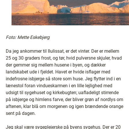
Foto: Mette Eskebjerg
Da jeg ankommer til Ilulissat, er det vinter. Der er mellem
25 og 30 graders frost, og tør, hvid pulversne skjuler, hvad
der gemmer sig mellem husene i byen, og dækker
landskabet ude i fjeldet. Havet er hvide isflager med
indefrosne isbjerge så store som huse. Jeg flytter ind i en
lænestol foran vindueskarmen i en lille lejlighed med
udsigt til sygehuset og kirkebugten; uafladeligt stirrende
på isbjerge og himlens farve, der bliver grøn af nordlys om
aftenen, klar blå om morgenen og igen brændende orange
sent på dagen.
Jeg skal være sygeplejerske på byens sygehus. Der er 20