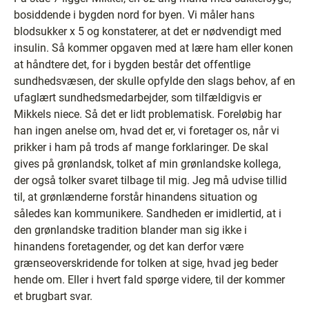
bosiddende i bygden nord for byen. Vi måler hans
blodsukker x 5 og konstaterer, at det er nødvendigt med
insulin. Så kommer opgaven med at lære ham eller konen
at håndtere det, for i bygden består det offentlige
sundhedsvæsen, der skulle opfylde den slags behov, af en
ufaglært sundhedsmedarbejder, som tilfældigvis er
Mikkels niece. Så det er lidt problematisk. Foreløbig har
han ingen anelse om, hvad det er, vi foretager os, når vi
prikker i ham på trods af mange forklaringer. De skal
gives på grønlandsk, tolket af min grønlandske kollega,
der også tolker svaret tilbage til mig. Jeg må udvise tillid
til, at grønlænderne forstår hinandens situation og
således kan kommunikere. Sandheden er imidlertid, at i
den grønlandske tradition blander man sig ikke i
hinandens foretagender, og det kan derfor være
grænseoverskridende for tolken at sige, hvad jeg beder
hende om. Eller i hvert fald spørge videre, til der kommer
et brugbart svar.