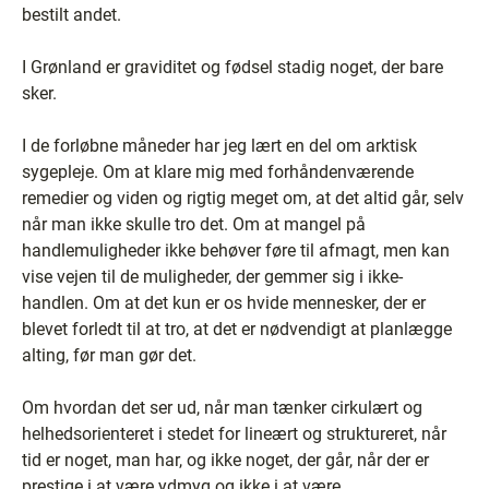
bestilt andet.
I Grønland er graviditet og fødsel stadig noget, der bare
sker.
I de forløbne måneder har jeg lært en del om arktisk
sygepleje. Om at klare mig med forhåndenværende
remedier og viden og rigtig meget om, at det altid går, selv
når man ikke skulle tro det. Om at mangel på
handlemuligheder ikke behøver føre til afmagt, men kan
vise vejen til de muligheder, der gemmer sig i ikke-
handlen. Om at det kun er os hvide mennesker, der er
blevet forledt til at tro, at det er nødvendigt at planlægge
alting, før man gør det.
Om hvordan det ser ud, når man tænker cirkulært og
helhedsorienteret i stedet for lineært og struktureret, når
tid er noget, man har, og ikke noget, der går, når der er
prestige i at være ydmyg og ikke i at være