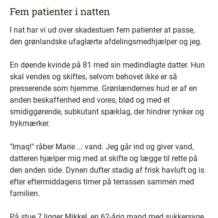
Fem patienter i natten
I nat har vi ud over skadestuen fem patienter at passe,
den grønlandske ufaglærte afdelingsmedhjælper og jeg.
En døende kvinde på 81 med sin medindlagte datter. Hun
skal vendes og skiftes, selvom behovet ikke er så
presserende som hjemme. Grønlændernes hud er af en
anden beskaffenhed end vores, blød og med et
smidiggørende, subkutant spæklag, der hindrer rynker og
trykmærker.
"Imaq!" råber Marie ... vand. Jeg går ind og giver vand,
datteren hjælper mig med at skifte og lægge til rette på
den anden side. Dynen dufter stadig af frisk havluft og is
efter eftermiddagens timer på terrassen sammen med
familien.
På stue 7 ligger Mikkel, en 62-årig mand med sukkersyge,