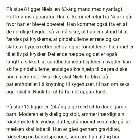
På stue 8 ligger Niels, en 63-årig mand med nyanlagt
Hoffmanns apparatur. Han er kommet retur fra Nuuk i går,
hvor han er blevet opereret. Han kommer også fra en af
de nordlige bygder, så vi må sikre, at han er i stand til at
færdes på krykkerne, at pindehullerne er rene og kan
skiftes i bygden efter behov, og at forholdene i hjemmet er
til et liv på krykker. Det er de næppe, og det er også
langtfra sikkert, at sundhedsmedarbejderen i bygden kan
skifte pindehullerne, endsige sikre hjælp til de praktiske
ting i hjemmet. Hvis ikke, skal Niels forblive på
patienthotellet i tilknytning til sygehuset, til han om seks
uger skal til Nuuk for at få fjernet apparaturet.
På stue 12 ligger en 24-årig pige med sit to dage gamle
barn. Moderen er lykkelig og stolt, ammer ihærdigt sin
førstefødte lille yndige datter, utålmodigt ventende på, at
mælken skal løbe til. Hun er gået gennem graviditet,
fødsel og nu barselsperiode, som om hun aldrig har