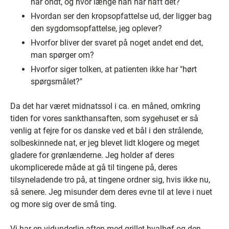
har ondt, og hvor længe han har haft det?
Hvordan ser den kropsopfattelse ud, der ligger bag
den sygdomsopfattelse, jeg oplever?
Hvorfor bliver der svaret på noget andet end det,
man spørger om?
Hvorfor siger tolken, at patienten ikke har "hørt
spørgsmålet?"
Da det har været midnatssol i ca. en måned, omkring
tiden for vores sankthansaften, som sygehuset er så
venlig at fejre for os danske ved et bål i den strålende,
solbeskinnede nat, er jeg blevet lidt klogere og meget
gladere for grønlænderne. Jeg holder af deres
ukomplicerede måde at gå til tingene på, deres
tilsyneladende tro på, at tingene ordner sig, hvis ikke nu,
så senere. Jeg misunder dem deres evne til at leve i nuet
og more sig over de små ting.
Vi har en vidunderlig aften med grillet hvalbøf og den