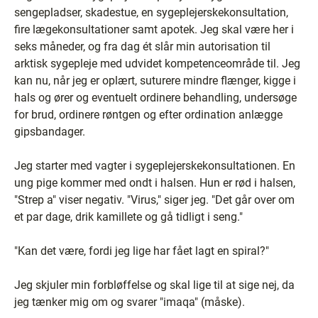
sengepladser, skadestue, en sygeplejerskekonsultation,
fire lægekonsultationer samt apotek. Jeg skal være her i
seks måneder, og fra dag ét slår min autorisation til
arktisk sygepleje med udvidet kompetenceområde til. Jeg
kan nu, når jeg er oplært, suturere mindre flænger, kigge i
hals og ører og eventuelt ordinere behandling, undersøge
for brud, ordinere røntgen og efter ordination anlægge
gipsbandager.
Jeg starter med vagter i sygeplejerskekonsultationen. En
ung pige kommer med ondt i halsen. Hun er rød i halsen,
"Strep a" viser negativ. "Virus," siger jeg. "Det går over om
et par dage, drik kamillete og gå tidligt i seng."
"Kan det være, fordi jeg lige har fået lagt en spiral?"
Jeg skjuler min forbløffelse og skal lige til at sige nej, da
jeg tænker mig om og svarer "imaqa" (måske).