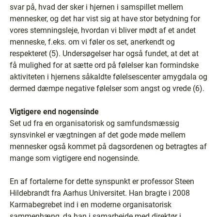
svar på, hvad der sker i hjernen i samspillet mellem
mennesker, og det har vist sig at have stor betydning for
vores stemningsleje, hvordan vi bliver mødt af et andet
menneske, f.eks. om vi føler os set, anerkendt og
respekteret (5). Undersøgelser har også fundet, at det at
få mulighed for at sætte ord på følelser kan formindske
aktiviteten i hjernens såkaldte følelsescenter amygdala og
dermed dæmpe negative følelser som angst og vrede (6).
Vigtigere end nogensinde
Set ud fra en organisatorisk og samfundsmæssig
synsvinkel er vægtningen af det gode møde mellem
mennesker også kommet på dagsordenen og betragtes af
mange som vigtigere end nogensinde.
En af fortalerne for dette synspunkt er professor Steen
Hildebrandt fra Aarhus Universitet. Han bragte i 2008
Karmabegrebet ind i en moderne organisatorisk
sammenhæng, da han i samarbejde med direktør i