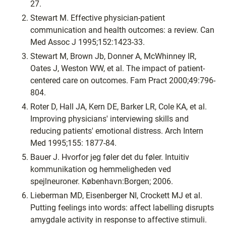
27.
Stewart M. Effective physician-patient
communication and health outcomes: a review. Can
Med Assoc J 1995;152:1423-33.
Stewart M, Brown Jb, Donner A, McWhinney IR,
Oates J, Weston WW, et al. The impact of patient-
centered care on outcomes. Fam Pract 2000;49:796-
804.
Roter D, Hall JA, Kern DE, Barker LR, Cole KA, et al.
Improving physicians' interviewing skills and
reducing patients' emotional distress. Arch Intern
Med 1995;155: 1877-84.
Bauer J. Hvorfor jeg føler det du føler. Intuitiv
kommunikation og hemmeligheden ved
spejlneuroner. København:Borgen; 2006.
Lieberman MD, Eisenberger NI, Crockett MJ et al.
Putting feelings into words: affect labelling disrupts
amygdale activity in response to affective stimuli.