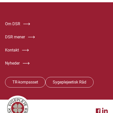
Om DSR
DSR mener
Kontakt
Nyheder
TR-kompasset
Sygeplejeetisk Råd