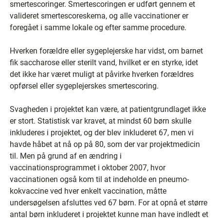
smertescoringer. Smertescoringen er udført gennem et
valideret smertescoreskema, og alle vaccinationer er
foregået i samme lokale og efter samme procedure.
Hverken forældre eller sygeplejerske har vidst, om barnet
fik saccharose eller sterilt vand, hvilket er en styrke, idet
det ikke har været muligt at påvirke hverken forældres
opførsel eller sygeplejerskes smertescoring.
Svagheden i projektet kan være, at patientgrundlaget ikke
er stort. Statistisk var kravet, at mindst 60 børn skulle
inkluderes i projektet, og der blev inkluderet 67, men vi
havde håbet at nå op på 80, som der var projektmedicin
til. Men på grund af en ændring i
vaccinationsprogrammet i oktober 2007, hvor
vaccinationen også kom til at indeholde en pneumo-
kokvaccine ved hver enkelt vaccination, måtte
undersøgelsen afsluttes ved 67 børn. For at opnå et større
antal børn inkluderet i projektet kunne man have indledt et