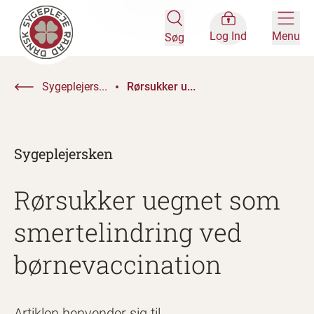
Log Ind
Menu
Søg
Sygeplejers...
Rørsukker u...
Sygeplejersken
Rørsukker uegnet som
smertelindring ved
børnevaccination
Artiklen henvender sig til