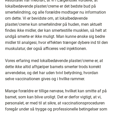
Resultatet har medført, at vi i Lægehuset vurderer, at
lokalbedøvende plaster/creme er det bedste bud på
smertelindring, og alle forældre modtager nu information
om dette. Vi er bevidste om, at lokalbedøvende
plaster/creme kun smertelindrer på huden, men aktuelt
findes ikke midler, der kan smertestille musklen, så helt at
undgå smerte er ikke muligt. Man kunne ønske sig bedre
midler til analgesi, hvor effekten trænger dybere ind til den
muskulatur, der også afficeres ved injektionen.
Vores erfaring med lokalbedøvende plaster/creme er, at
dette ikke altid afhjælper barnets smerter trods korrekt
anvendelse, og det har uden tvivl betydning, hvordan
selve vaccinationen gives og i hvilke rammer.
Mange forældre er tillige nervøse, hvilket kan smitte af på
barnet, som kan blive uroligt. Det er derfor vigtigt, at vi,
personalet, er med til at sikre, at vaccinationsproceduren
foregår under så trygge og professionelle betingelser som