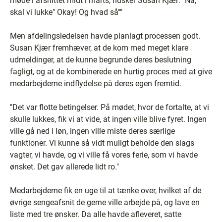
møde i afsnittet midt i marts, husker Susan Kjær: "Nå,
skal vi lukke" Okay! Og hvad så""
Men afdelingsledelsen havde planlagt processen godt.
Susan Kjær fremhæver, at de kom med meget klare
udmeldinger, at de kunne begrunde deres beslutning
fagligt, og at de kombinerede en hurtig proces med at give
medarbejderne indflydelse på deres egen fremtid.
"Det var flotte betingelser. På mødet, hvor de fortalte, at vi
skulle lukkes, fik vi at vide, at ingen ville blive fyret. Ingen
ville gå ned i løn, ingen ville miste deres særlige
funktioner. Vi kunne så vidt muligt beholde den slags
vagter, vi havde, og vi ville få vores ferie, som vi havde
ønsket. Det gav allerede lidt ro."
Medarbejderne fik en uge til at tænke over, hvilket af de
øvrige sengeafsnit de gerne ville arbejde på, og lave en
liste med tre ønsker. Da alle havde afleveret, satte