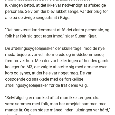
lukningen betød, at det ikke var nødvendigt at afskedige
personale. Selv om der blev lukket senge, var der brug for
alle på de øvrige sengeafsnit i Køge.
"Det har været kærkomment at få det ekstra personale, og
folk har følt sig godt taget imod," siger Susan Kjær.
De afdelingssygeplejersker, der skulle tage imod de nye
medarbejdere, var velinformerede og imødekommende,
fremhæver hun. Men der var heller ingen af hendes gamle
kolleger fra M3, der valgte at sætte sig med armene over
kors og synes, at det hele var noget møg. De var
opsøgende og snakkede med de forskellige
afdelingssygeplejersker, før de traf deres valg.
"Selvfølgelig er man ked af, at man ikke længere skal
være sammen med folk, man har arbejdet sammen med i
mange år. Og den sidste måned inden lukningen var hård,"