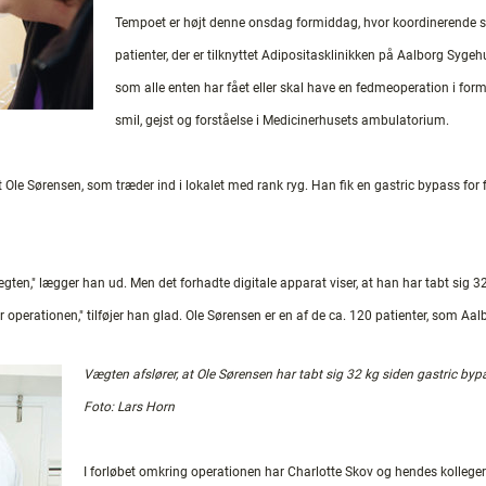
Tempoet er højt denne onsdag formiddag, hvor koordinerende s
patienter, der er tilknyttet Adipositasklinikken på Aalborg Sygehu
som alle enten har fået eller skal have en fedmeoperation i for
smil, gejst og forståelse i Medicinerhusets ambulatorium.
Ole Sørensen, som træder ind i lokalet med rank ryg. Han fik en gastric bypass for f
ægten," lægger han ud. Men det forhadte digitale apparat viser, at han har tabt sig 
 operationen," tilføjer han glad. Ole Sørensen er en af de ca. 120 patienter, som Aa
Vægten afslører, at Ole Sørensen har tabt sig 32 kg siden gastric byp
Foto: Lars Horn
I forløbet omkring operationen har Charlotte Skov og hendes kolleger