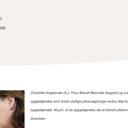
27
ist
C
harlotte Angelovski (tv.), Thua Brandt Bennicke (bagest) og Li
sygeplejersker, som trods utallige jobansøgninger endnu ikke ha
sygeplejersker. 40 pct. af de sygeplejersker, der er blevet uddann
Svendsen