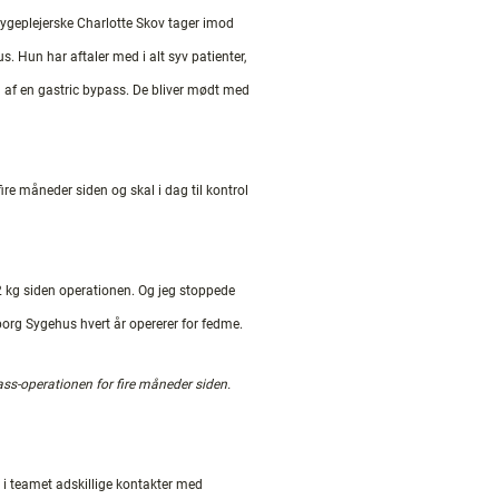
ygeplejerske Charlotte Skov tager imod
s. Hun har aftaler med i alt syv patienter,
m af en gastric bypass. De bliver mødt med
ire måneder siden og skal i dag til kontrol
32 kg siden operationen. Og jeg stoppede
lborg Sygehus hvert år opererer for fedme.
ass-operationen for fire måneder siden.
 i teamet adskillige kontakter med