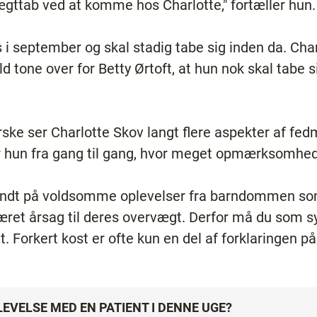
ægttab ved at komme hos Charlotte," fortæller hun.
s i september og skal stadig tabe sig inden da. Char
tone over for Betty Ørtoft, at hun nok skal tabe si
ske ser Charlotte Skov langt flere aspekter af fe
rer hun fra gang til gang, hvor meget opmærksomhed
rundt på voldsomme oplevelser fra barndommen so
ret årsag til deres overvægt. Derfor må du som s
. Forkert kost er ofte kun en del af forklaringen
LEVELSE MED EN PATIENT I DENNE UGE?