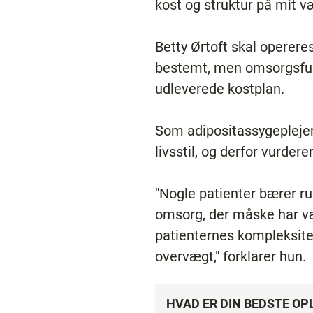
kost og struktur på mit v
Betty Ørtoft skal operere
bestemt, men omsorgsfuld 
udleverede kostplan.
Som adipositassygeplejer
livsstil, og derfor vurde
"Nogle patienter bærer 
omsorg, der måske har væ
patienternes kompleksitet
overvægt," forklarer hun.
HVAD ER DIN BEDSTE OP