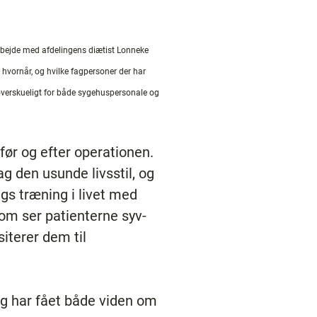
rbejde med afdelingens diætist Lonneke
 hvornår, og hvilke fagpersoner der har
e overskueligt for både sygehuspersonale og
ør og efter operationen.
ag den usunde livsstil, og
gs træning i livet med
som ser patienterne syv-
siterer dem til
eg har fået både viden om