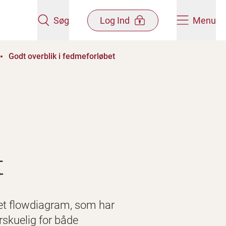
Søg
Log Ind
Menu
Godt overblik i fedmeforløbet
t
 et flowdiagram, som har
skuelig for både