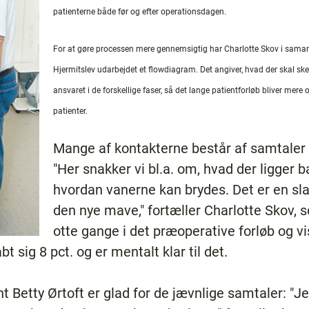
patienterne både før og efter operationsdagen.
For at gøre processen mere gennemsigtig har Charlotte Skov i sama
Hjermitslev udarbejdet et flowdiagram. Det angiver, hvad der skal ske
ansvaret i de forskellige faser, så det lange patientforløb bliver mer
patienter.
Mange af kontakterne består af samtaler f
"Her snakker vi bl.a. om, hvad der ligger b
hvordan vanerne kan brydes. Det er en sla
den nye mave," fortæller Charlotte Skov, 
otte gange i det præoperative forløb og vi
t sig 8 pct. og er mentalt klar til det.
 Betty Ørtoft er glad for de jævnlige samtaler: "J