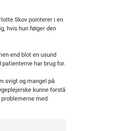
lotte Skov pointerer i en
g, hvis hun følger den
dmen end blot en usund
 patienterne har brug for.
m svigt og mangel på
ygeplejerske kunne forstå
 på problemerne med