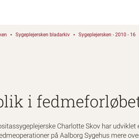
ken
Sygeplejersken bladarkiv
Sygeplejersken - 2010 - 16
lik i fedmeforløbe
sitassygeplejerske Charlotte Skov har udviklet
fedmeoperationer på Aalborg Sygehus mere over