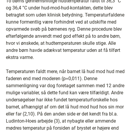
To børns gennemsnitlige hudtemperatur faldt til 36,3 °C
og 36,4 °C under hud-mod-hud-kontakten, dette blev
betragtet som uden klinisk betydning. Temperaturfaldene
kunne formentlig være forhindret ved at udskifte med
opvarmede svøb på børnenes ryg. Denne procedure blev
efterfølgende anvendt med god effekt på to andre børn,
hvor vi ønskede, at hudtemperaturen skulle stige. Alle
andre børn havde adækvat temperatur uden at få tilført
ekstra varme.
Temperaturen faldt mere, når barnet lå hud mod hud med
faderen end med moderen (p=0,011). Denne
sammenligning var dog foretaget sammen med 12 andre
mulige variabler, så dette fund kan være tilfældigt. Andre
undersøgelser har ikke fundet temperaturforskelle hos
barnet, afhængigt af om det lå hud mod hud hos sin mor
eller far (2,10). På den anden side er det kendt fra bl.a.
Ludinton-Hoes arbejde (3), at nybagte eller ammende
mødres temperatur på forsiden af brystet er højere end