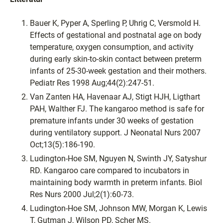
Bauer K, Pyper A, Sperling P, Uhrig C, Versmold H.
Effects of gestational and postnatal age on body
temperature, oxygen consumption, and activity
during early skin-to-skin contact between preterm
infants of 25-30-week gestation and their mothers.
Pediatr Res 1998 Aug;44(2):247-51.
Van Zanten HA, Havenaar AJ, Stigt HJH, Ligthart
PAH, Walther FJ. The kangaroo method is safe for
premature infants under 30 weeks of gestation
during ventilatory support. J Neonatal Nurs 2007
Oct;13(5):186-190.
Ludington-Hoe SM, Nguyen N, Swinth JY, Satyshur
RD. Kangaroo care compared to incubators in
maintaining body warmth in preterm infants. Biol
Res Nurs 2000 Jul;2(1):60-73.
Ludington-Hoe SM, Johnson MW, Morgan K, Lewis
T, Gutman J, Wilson PD, Scher MS.