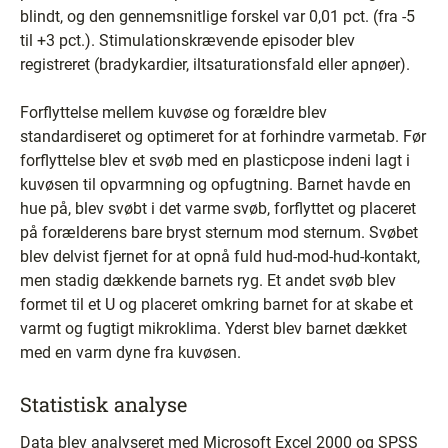
blindt, og den gennemsnitlige forskel var 0,01 pct. (fra -5
til +3 pct.). Stimulationskrævende episoder blev
registreret (bradykardier, iltsaturationsfald eller apnøer).
Forflyttelse mellem kuvøse og forældre blev
standardiseret og optimeret for at forhindre varmetab. Før
forflyttelse blev et svøb med en plasticpose indeni lagt i
kuvøsen til opvarmning og opfugtning. Barnet havde en
hue på, blev svøbt i det varme svøb, forflyttet og placeret
på forælderens bare bryst sternum mod sternum. Svøbet
blev delvist fjernet for at opnå fuld hud-mod-hud-kontakt,
men stadig dækkende barnets ryg. Et andet svøb blev
formet til et U og placeret omkring barnet for at skabe et
varmt og fugtigt mikroklima. Yderst blev barnet dækket
med en varm dyne fra kuvøsen.
Statistisk analyse
Data blev analyseret med Microsoft Excel 2000 og SPSS