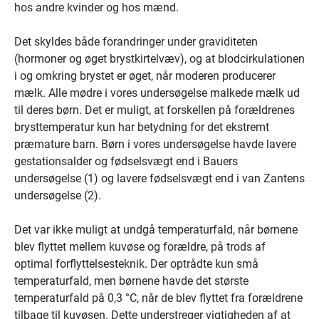
hos andre kvinder og hos mænd.
Det skyldes både forandringer under graviditeten
(hormoner og øget brystkirtelvæv), og at blodcirkulationen
i og omkring brystet er øget, når moderen producerer
mælk. Alle mødre i vores undersøgelse malkede mælk ud
til deres børn. Det er muligt, at forskellen på forældrenes
brysttemperatur kun har betydning for det ekstremt
præmature barn. Børn i vores undersøgelse havde lavere
gestationsalder og fødselsvægt end i Bauers
undersøgelse (1) og lavere fødselsvægt end i van Zantens
undersøgelse (2).
Det var ikke muligt at undgå temperaturfald, når børnene
blev flyttet mellem kuvøse og forældre, på trods af
optimal forflyttelsesteknik. Der optrådte kun små
temperaturfald, men børnene havde det største
temperaturfald på 0,3 °C, når de blev flyttet fra forældrene
tilbage til kuvøsen. Dette understreger vigtigheden af at