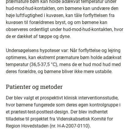
præmature børn kan holde adækvat temperatur under
hud-mod-hud-kontakten, om børnene kan undvære den
høje luftfugtighed i kuvøsen, kan tåle forflyttelsen fra
kuvøsen til forældrenes bryst, og om børnene kan
observeres ordentligt under hud-mod-hud-kontakten, hvor
de er dækket af tæppe og dyne.
Undersøgelsens hypoteser var: Når forflyttelse og lejring
optimeres, kan ekstremt præmature børn holde adækvat
temperatur (36,5-37,5 °C), mens de er hud mod hud med
deres forældre, og børnene bliver ikke mere ustabile.
Patienter og metoder
Der blev valgt et prospektivt klinisk interventionsstudie,
hvor børnene fungerede som deres egen kontrolgruppe i
et prætest-test-posttest-design. Der blev indhentet
tilladelse til projektet fra Videnskabsetisk Komité for
Region Hovedstaden (nr. H-A-2007-0110).