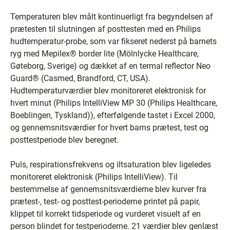
Temperaturen blev målt kontinuerligt fra begyndelsen af
prætesten til slutningen af posttesten med en Philips
hudtemperatur-probe, som var fikseret nederst på barnets
ryg med Mepilex® border lite (Mölnlycke Healthcare,
Gøteborg, Sverige) og dækket af en termal reflector Neo
Guard® (Casmed, Brandford, CT, USA).
Hudtemperaturværdier blev monitoreret elektronisk for
hvert minut (Philips IntelliView MP 30 (Philips Healthcare,
Boeblingen, Tyskland)), efterfølgende tastet i Excel 2000,
og gennemsnitsværdier for hvert barns prætest, test og
posttestperiode blev beregnet.
Puls, respirationsfrekvens og iltsaturation blev ligeledes
monitoreret elektronisk (Philips IntelliView). Til
bestemmelse af gennemsnitsværdierne blev kurver fra
prætest-, test- og posttest-perioderne printet på papir,
klippet til korrekt tidsperiode og vurderet visuelt af en
person blindet for testperioderne. 21 værdier blev genlæst