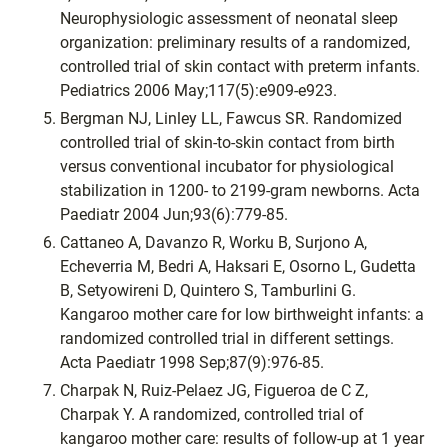
Neurophysiologic assessment of neonatal sleep
organization: preliminary results of a randomized,
controlled trial of skin contact with preterm infants.
Pediatrics 2006 May;117(5):e909-e923.
Bergman NJ, Linley LL, Fawcus SR. Randomized
controlled trial of skin-to-skin contact from birth
versus conventional incubator for physiological
stabilization in 1200- to 2199-gram newborns. Acta
Paediatr 2004 Jun;93(6):779-85.
Cattaneo A, Davanzo R, Worku B, Surjono A,
Echeverria M, Bedri A, Haksari E, Osorno L, Gudetta
B, Setyowireni D, Quintero S, Tamburlini G.
Kangaroo mother care for low birthweight infants: a
randomized controlled trial in different settings.
Acta Paediatr 1998 Sep;87(9):976-85.
Charpak N, Ruiz-Pelaez JG, Figueroa de C Z,
Charpak Y. A randomized, controlled trial of
kangaroo mother care: results of follow-up at 1 year