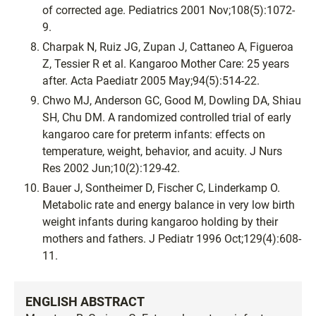
of corrected age. Pediatrics 2001 Nov;108(5):1072-
9.
Charpak N, Ruiz JG, Zupan J, Cattaneo A, Figueroa
Z, Tessier R et al. Kangaroo Mother Care: 25 years
after. Acta Paediatr 2005 May;94(5):514-22.
Chwo MJ, Anderson GC, Good M, Dowling DA, Shiau
SH, Chu DM. A randomized controlled trial of early
kangaroo care for preterm infants: effects on
temperature, weight, behavior, and acuity. J Nurs
Res 2002 Jun;10(2):129-42.
Bauer J, Sontheimer D, Fischer C, Linderkamp O.
Metabolic rate and energy balance in very low birth
weight infants during kangaroo holding by their
mothers and fathers. J Pediatr 1996 Oct;129(4):608-
11.
ENGLISH ABSTRACT