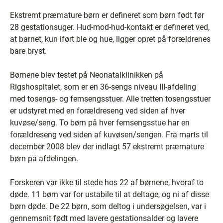
Ekstremt præmature børn er defineret som børn født før
28 gestationsuger. Hud-mod-hud-kontakt er defineret ved,
at barnet, kun iført ble og hue, ligger opret på forældrenes
bare bryst.
Børnene blev testet på Neonatalklinikken på
Rigshospitalet, som er en 36-sengs niveau III-afdeling
med tosengs- og femsengsstuer. Alle tretten tosengsstuer
er udstyret med en forældreseng ved siden af hver
kuvøse/seng. To børn på hver femsengsstue har en
forældreseng ved siden af kuvøsen/sengen. Fra marts til
december 2008 blev der indlagt 57 ekstremt præmature
børn på afdelingen.
Forskeren var ikke til stede hos 22 af børnene, hvoraf to
døde. 11 børn var for ustabile til at deltage, og ni af disse
børn døde. De 22 børn, som deltog i undersøgelsen, var i
gennemsnit født med lavere gestationsalder og lavere