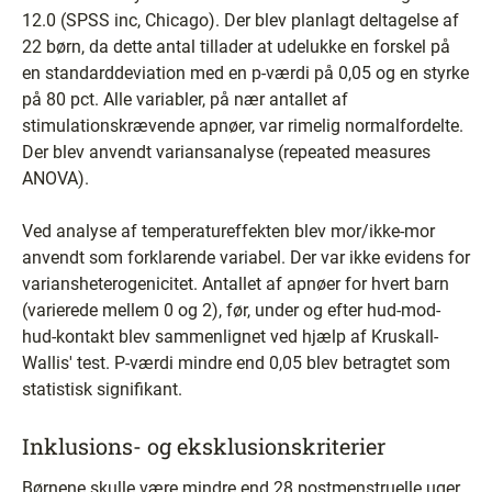
12.0 (SPSS inc, Chicago). Der blev planlagt deltagelse af
22 børn, da dette antal tillader at udelukke en forskel på
en standarddeviation med en p-værdi på 0,05 og en styrke
på 80 pct. Alle variabler, på nær antallet af
stimulationskrævende apnøer, var rimelig normalfordelte.
Der blev anvendt variansanalyse (repeated measures
ANOVA).
Ved analyse af temperatureffekten blev mor/ikke-mor
anvendt som forklarende variabel. Der var ikke evidens for
variansheterogenicitet. Antallet af apnøer for hvert barn
(varierede mellem 0 og 2), før, under og efter hud-mod-
hud-kontakt blev sammenlignet ved hjælp af Kruskall-
Wallis' test. P-værdi mindre end 0,05 blev betragtet som
statistisk signifikant.
Inklusions- og eksklusionskriterier
Børnene skulle være mindre end 28 postmenstruelle uger