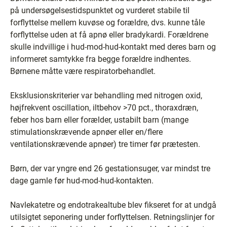
på undersøgelsestidspunktet og vurderet stabile til
forflyttelse mellem kuvøse og forældre, dvs. kunne tåle
forflyttelse uden at få apnø eller bradykardi. Forældrene
skulle indvillige i hud-mod-hud-kontakt med deres barn og
informeret samtykke fra begge forældre indhentes.
Børnene måtte være respiratorbehandlet.
Eksklusionskriterier var behandling med nitrogen oxid,
højfrekvent oscillation, iltbehov >70 pct., thoraxdræn,
feber hos barn eller forælder, ustabilt barn (mange
stimulationskrævende apnøer eller en/flere
ventilationskrævende apnøer) tre timer før prætesten.
Børn, der var yngre end 26 gestationsuger, var mindst tre
dage gamle før hud-mod-hud-kontakten.
Navlekatetre og endotrakealtube blev fikseret for at undgå
utilsigtet seponering under forflyttelsen. Retningslinjer for