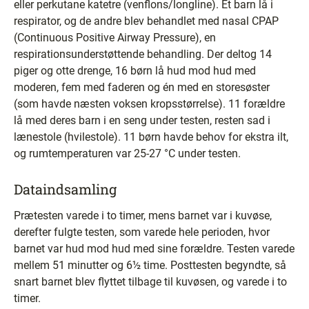
eller perkutane katetre (venflons/longline). Et barn lå i
respirator, og de andre blev behandlet med nasal CPAP
(Continuous Positive Airway Pressure), en
respirationsunderstøttende behandling. Der deltog 14
piger og otte drenge, 16 børn lå hud mod hud med
moderen, fem med faderen og én med en storesøster
(som havde næsten voksen kropsstørrelse). 11 forældre
lå med deres barn i en seng under testen, resten sad i
lænestole (hvilestole). 11 børn havde behov for ekstra ilt,
og rumtemperaturen var 25-27 °C under testen.
Dataindsamling
Prætesten varede i to timer, mens barnet var i kuvøse,
derefter fulgte testen, som varede hele perioden, hvor
barnet var hud mod hud med sine forældre. Testen varede
mellem 51 minutter og 6½ time. Posttesten begyndte, så
snart barnet blev flyttet tilbage til kuvøsen, og varede i to
timer.