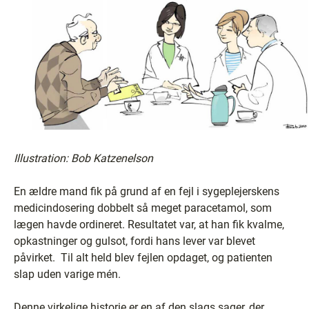
Illustration: Bob Katzenelson
En ældre mand fik på grund af en fejl i sygeplejerskens
medicindosering dobbelt så meget paracetamol, som
lægen havde ordineret. Resultatet var, at han fik kvalme,
opkastninger og gulsot, fordi hans lever var blevet
påvirket. Til alt held blev fejlen opdaget, og patienten
slap uden varige mén.
Denne virkelige historie er en af den slags sager, der