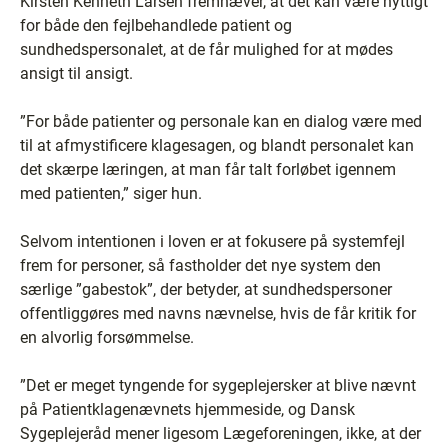
Kirsten Kenneth Larsen fremhæver, at det kan være nyttigt
for både den fejlbehandlede patient og
sundhedspersonalet, at de får mulighed for at mødes
ansigt til ansigt.
”For både patienter og personale kan en dialog være med
til at afmystificere klagesagen, og blandt personalet kan
det skærpe læringen, at man får talt forløbet igennem
med patienten,” siger hun.
Selvom intentionen i loven er at fokusere på systemfejl
frem for personer, så fastholder det nye system den
særlige ”gabestok”, der betyder, at sundhedspersoner
offentliggøres med navns nævnelse, hvis de får kritik for
en alvorlig forsømmelse.
”Det er meget tyngende for sygeplejersker at blive nævnt
på Patientklagenævnets hjemmeside, og Dansk
Sygeplejeråd mener ligesom Lægeforeningen, ikke, at der