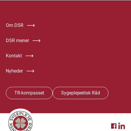
Om DSR
DSR mener
Kontakt
Nyheder
TR-kompasset
Sygeplejeetisk Råd