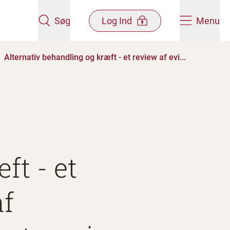
Søg
Log Ind
Menu
Alternativ behandling og kræft - et review af evi...
ft - et
af