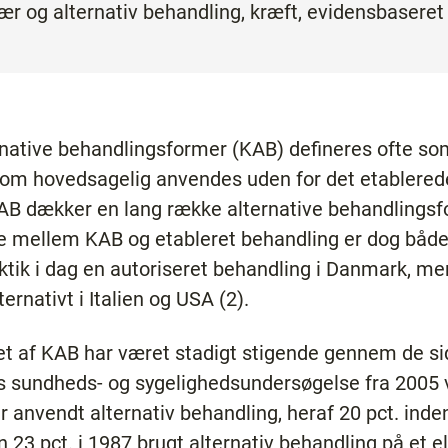
r og alternativ behandling, kræft, evidensbaseret
ative behandlingsformer (KAB) defineres ofte som
 som hovedsagelig anvendes uden for det etablere
KAB dækker en lang række alternative behandlings
e mellem KAB og etableret behandling er dog både k
raktik i dag en autoriseret behandling i Danmark, m
rnativt i Italien og USA (2).
et af KAB har været stadigt stigende gennem de sid
s sundheds- og sygelighedsundersøgelse fra 2005 vi
anvendt alternativ behandling, heraf 20 pct. inden 
3 pct. i 1987 brugt alternativ behandling på et ell