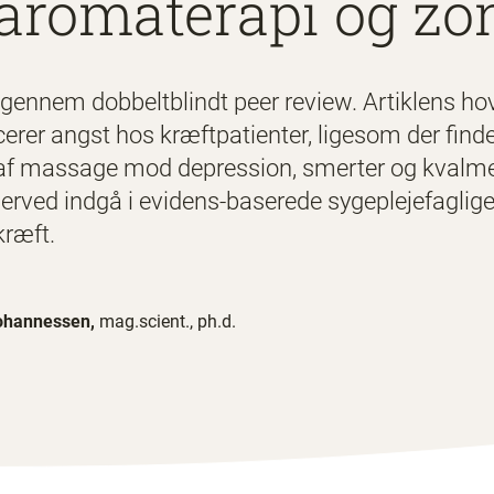
aromaterapi og zo
 gennem dobbeltblindt peer review. Artiklens ho
erer angst hos kræftpatienter, ligesom der find
af massage mod depression, smerter og kvalme.
derved indgå i evidens-baserede sygeplejefaglig
kræft.
Johannessen,
mag.scient., ph.d.