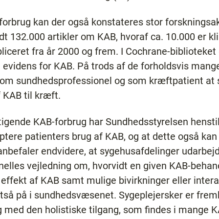
orbrug kan der også konstateres stor forskningsak
 132.000 artikler om KAB, hvoraf ca. 10.000 er kli
bliceret fra år 2000 og frem. I Cochrane-biblioteket
evidens for KAB. På trods af de forholdsvis mange
om sundhedsprofessionel og som kræftpatient at sk
KAB til kræft.
tigende KAB-forbrug har Sundhedsstyrelsen henstill
ptere patienters brug af KAB, og at dette også ka
nbefaler endvidere, at sygehusafdelinger udarbejde
elles vejledning om, hvorvidt en given KAB-behan
 effekt af KAB samt mulige bivirkninger eller inte
ltså på i sundhedsvæsenet. Sygeplejersker er fre
sig med den holistiske tilgang, som findes i mange