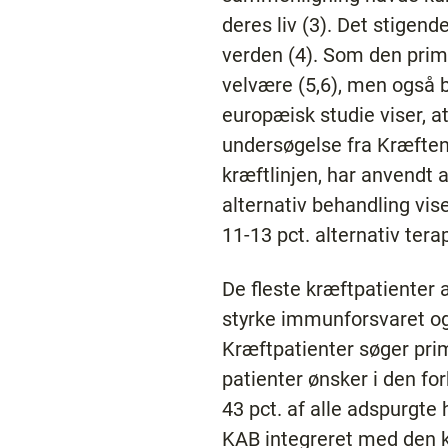
deres liv (3). Det stigen
verden (4). Som den primæ
velvære (5,6), men også b
europæisk studie viser, a
undersøgelse fra Kræftens
kræftlinjen, har anvendt 
alternativ behandling vise
11-13 pct. alternativ terap
De fleste kræftpatienter 
styrke immunforsvaret og 
Kræftpatienter søger pri
patienter ønsker i den fo
43 pct. af alle adspurgte 
KAB integreret med den k