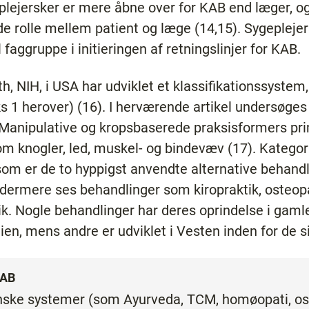
eplejersker er mere åbne over for KAB end læger, o
de rolle mellem patient og læge (14,15). Sygepleje
faggruppe i initieringen af retningslinjer for KAB.
th, NIH, i USA har udviklet et klassifikationssyste
s 1 herover) (16). I herværende artikel undersøge
 Manipulative og kropsbaserede praksisformers pri
om knogler, led, muskel- og bindevæv (17). Kategor
om er de to hyppigst anvendte alternative behand
dermere ses behandlinger som kiropraktik, osteopa
ik. Nogle behandlinger har deres oprindelse i gaml
ien, mens andre er udviklet i Vesten inden for de si
 KAB
nske systemer (som Ayurveda, TCM, homøopati, os