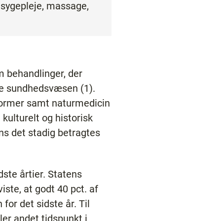
 sygepleje, massage,
 behandlinger, der
de sundhedsvæsen (1).
former samt naturmedicin
ulturelt og historisk
ens det stadig betragtes
ste årtier. Statens
ste, at godt 40 pct. af
for det sidste år. Til
er andet tidspunkt i