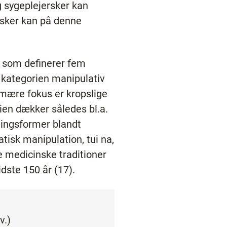
g sygeplejersker kan
rsker kan på denne
m, som definerer fem
s kategorien manipulativ
mære fokus er kropslige
ien dækker således bl.a.
lingsformer blandt
tisk manipulation, tui na,
e medicinske traditioner
dste 150 år (17).
v.)