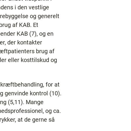
ndens i den vestlige
orebyggelse og generelt
brug af KAB. Et
vender KAB (7), og en
er, der kontakter
ræftpatienters brug af
er eller kosttilskud og
 kræftbehandling, for at
g genvinde kontrol (10).
ing (5,11). Mange
hedsprofessionel, og ca.
rykker, at de gerne så