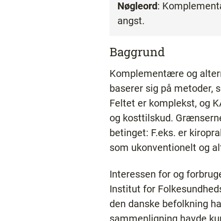
Nøgleord
: Komplementæ
angst.
Baggrund
Komplementære og altern
baserer sig på metoder,
Feltet er komplekst, og 
og kosttilskud. Grænsern
betinget: F.eks. er kirop
som ukonventionelt og alte
Interessen for og forbrug
Institut for Folkesundhed
den danske befolkning har 
sammenligning havde kun 2