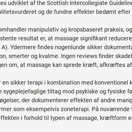
es udviklet af the Scottish Intercollegiate Guideli
litetsvurderet og de fundne effekter bedømt efter 
omhandler manipulativ og kropsbaseret praksis, og
istente resultat er, at massage signifikant reducer
 A). Ydermere findes nogenlunde sikker dokumentat
, smerter og kvalme. Ingen reviews finder skadeli
gen om, at massage kan sprede kræft, afkræftes af
 en sikker terapi i kombination med konventionel
 sygeplejefaglige tiltag mod psykiske og fysiske fø
søgelser, der dokumenterer effekten af andre mani
rmer som eksempelvis zoneterapi. På nuværende ti
effekten i forhold til typen af massage, kræftform 