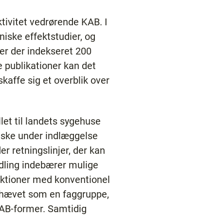
tivitet vedrørende KAB. I
niske effektstudier, og
 er der indekseret 200
 publikationer kan det
affe sig et overblik over
et til landets sygehuse
n ske under indlæggelse
r retningslinjer, der kan
dling indebærer mulige
raktioner med konventionel
mhævet som en faggruppe,
 KAB-former. Samtidig