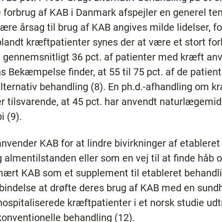
de forbrug af KAB i Danmark afspejler en generel te
re årsag til brug af KAB angives milde lidelser, f
landt kræftpatienter synes der at være et stort for
t gennemsnitligt 36 pct. af patienter med kræft an
 Bekæmpelse finder, at 55 til 75 pct. af de patient
alternativ behandling (8). En ph.d.-afhandling om k
r tilsvarende, at 45 pct. har anvendt naturlægemidl
i (9).
anvender KAB for at lindre bivirkninger af etableret
almentilstanden eller som en vej til at finde håb o
mært KAB som et supplement til etableret behandl
rbindelse at drøfte deres brug af KAB med en sund
hospitaliserede kræftpatienter i et norsk studie udt
onventionelle behandling (12).