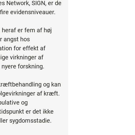
nes Network, SIGN, er de
fire evidensniveauer.
 heraf er fem af høj
er angst hos
ion for effekt af
ge virkninger af
 nyere forskning.
 kræftbehandling og kan
lgevirkninger af kræft.
pulative og
dspunkt er det ikke
eller sygdomsstadie.