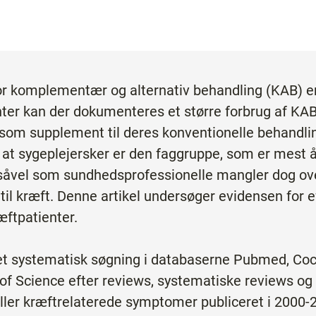
for komplementær og alternativ behandling (KAB) er
ter kan der dokumenteres et større forbrug af KAB
om supplement til deres konventionelle behandling
 at sygeplejersker er den faggruppe, som er mest å
 såvel som sundhedsprofessionelle mangler dog ove
til kræft. Denne artikel undersøger evidensen for e
æftpatienter.
get systematisk søgning i databaserne Pubmed, Coc
 Science efter reviews, systematiske reviews og
 eller kræftrelaterede symptomer publiceret i 2000