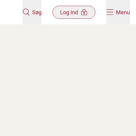
Søg
Log Ind
Menu