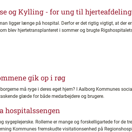
e og Kylling - for ung til hjerteafdelin
man ligger længe på hospital. Derfor er det rigtig vigtigt, at der 
 som blev hjertetransplanteret i sommer og brugte Rigshospitale
ommene gik op i røg
rgerne må ryge i deres eget hjem? I Aalborg Kommunes social
rraskende glæde for både medarbejdere og brugere.
fra hospitalssengen
g sygeplejerske. Rollerne er mange og forskelligartede for de tr
erning Kommunes fremskudte visitationsenhed på Regionshospit