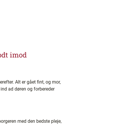
godt imod
efter. Alt er gået fint, og mor,
r ind ad døren og forbereder
 borgeren med den bedste pleje,