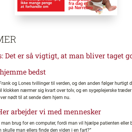
MER
: Det er så vigtigt, at man bliver taget 
 hjemme bedst
ank og Lones tvillinger til verden, og den anden følger hurtigt der
il klokken nærmer sig kvart over tolv, og en sygeplejerske træde
ver nødt til at sende dem hjem nu.
 Her arbejder vi med mennesker
år man brug for en computer, fordi man vil hjælpe patienten eller
 skulle man ellers finde den viden i en fart?”