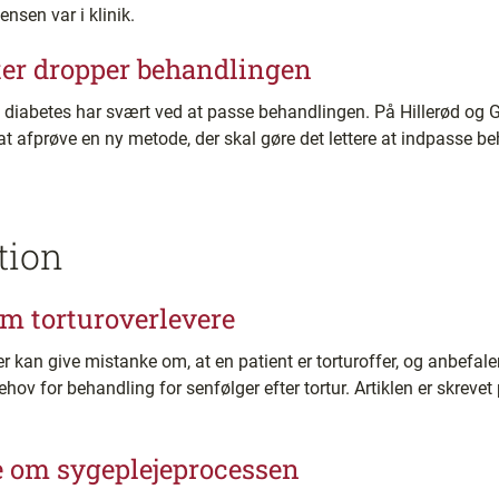
nsen var i klinik.
ter dropper behandlingen
 diabetes har svært ved at passe behandlingen. På Hillerød og G
t afprøve en ny metode, der skal gøre det lettere at indpasse be
tion
m torturoverlevere
r kan give mistanke om, at en patient er torturoffer, og anbefaler
hov for behandling for senfølger efter tortur. Artiklen er skreve
e om sygeplejeprocessen