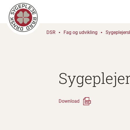
DSR
Fag og udvikling
Sygeplejers
Sygeplejer
Download