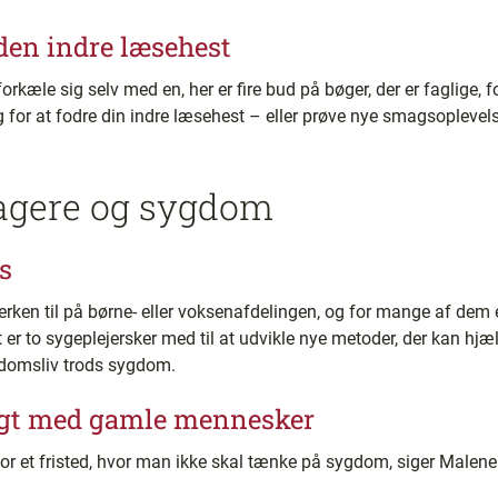
l den indre læsehest
rkæle sig selv med en, her er fire bud på bøger, der er faglige, fo
 for at fodre din indre læsehest – eller prøve nye smagsoplevels
agere og sygdom
s
rken til på børne- eller voksenafdelingen, og for mange af dem e
 er to sygeplejersker med til at udvikle nye metoder, der kan hj
gdomsliv trods sygdom.
agt med gamle mennesker
 et fristed, hvor man ikke skal tænke på sygdom, siger Malene C