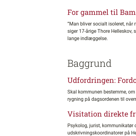
For gammel til Bams
”Man bliver socialt isoleret, når 
siger 17-årige Thore Helleskov,
lange indlæggelse.
Baggrund
Udfordringen: Ford
Skal kommunen bestemme, om bo
rygning på dagsordenen til ove
Visitation direkte 
Psykolog, jurist, kommunikatør o
udskrivningskoordinatorer på H