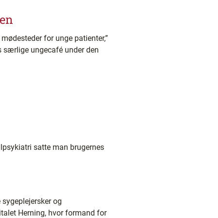
gen
er mødesteder for unge patienter,”
ts særlige ungecafé under den
psykiatri satte man brugernes
e sygeplejersker og
alet Herning, hvor formand for