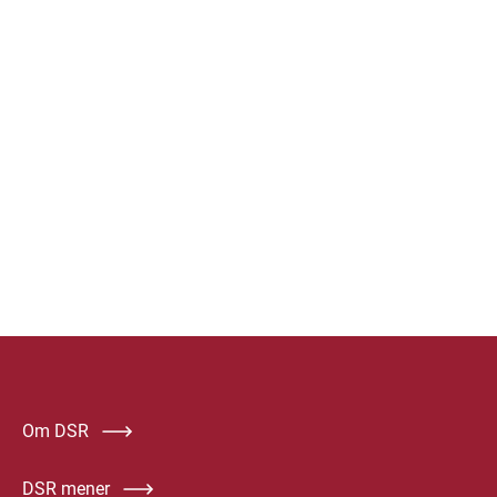
Om DSR
DSR mener