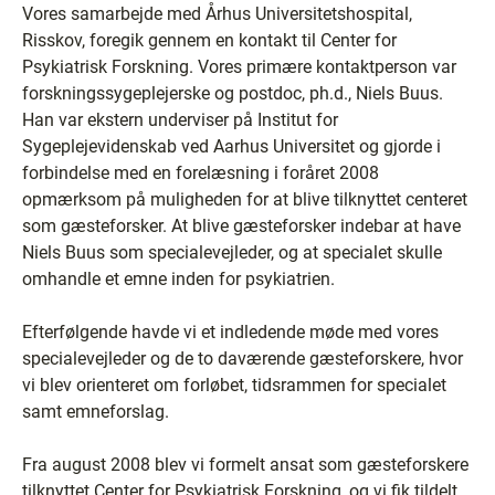
Vores samarbejde med Århus Universitetshospital,
Risskov, foregik gennem en kontakt til Center for
Psykiatrisk Forskning. Vores primære kontaktperson var
forskningssygeplejerske og postdoc, ph.d., Niels Buus.
Han var ekstern underviser på Institut for
Sygeplejevidenskab ved Aarhus Universitet og gjorde i
forbindelse med en forelæsning i foråret 2008
opmærksom på muligheden for at blive tilknyttet centeret
som gæsteforsker. At blive gæsteforsker indebar at have
Niels Buus som specialevejleder, og at specialet skulle
omhandle et emne inden for psykiatrien.
Efterfølgende havde vi et indledende møde med vores
specialevejleder og de to daværende gæsteforskere, hvor
vi blev orienteret om forløbet, tidsrammen for specialet
samt emneforslag.
Fra august 2008 blev vi formelt ansat som gæsteforskere
tilknyttet Center for Psykiatrisk Forskning, og vi fik tildelt