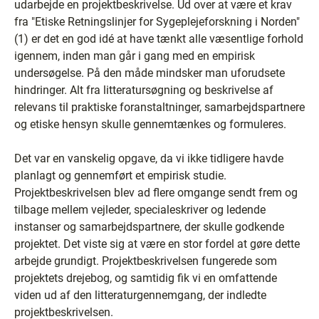
udarbejde en projektbeskrivelse. Ud over at være et krav
fra "Etiske Retningslinjer for Sygeplejeforskning i Norden"
(1) er det en god idé at have tænkt alle væsentlige forhold
igennem, inden man går i gang med en empirisk
undersøgelse. På den måde mindsker man uforudsete
hindringer. Alt fra litteratursøgning og beskrivelse af
relevans til praktiske foranstaltninger, samarbejdspartnere
og etiske hensyn skulle gennemtænkes og formuleres.
Det var en vanskelig opgave, da vi ikke tidligere havde
planlagt og gennemført et empirisk studie.
Projektbeskrivelsen blev ad flere omgange sendt frem og
tilbage mellem vejleder, specialeskriver og ledende
instanser og samarbejdspartnere, der skulle godkende
projektet. Det viste sig at være en stor fordel at gøre dette
arbejde grundigt. Projektbeskrivelsen fungerede som
projektets drejebog, og samtidig fik vi en omfattende
viden ud af den litteraturgennemgang, der indledte
projektbeskrivelsen.