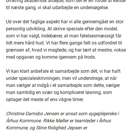
omkring akademisk arbejde, som det er en fordel at kende
til næste gang, vi skal udarbejde en undersøgelse.
Ud over det faglige aspekt har vi alle gennemgået en stor
personlig udvikling. At skrive speciale efter den model,
som vi har valgt, indebærer, at man følelsesmæssigt får
lidt mere hård hud. Vi har flere gange følt os udfordret til
grænsen af, hvad vi magtede, og har lært at mestre, vokse
med opgaven og komme igennem på trods.
Vi kan klart anbefale et samarbejde som dét, vi har haft
under specialeskrivningen, men vil understrege, at når
man vælger at indgå i et samarbejde som dette, vælger
man samtidig en svær og kompliceret løsning, som
optager det meste af ens vågne timer.
Christine Damsbo Jensen er ansat som sygeplejerske i
Århus Kommune.
Rikke Møller er teamleder i Århus
Kommune, og Stine Rolighed Jepsen er