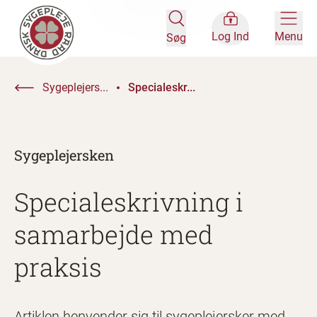
Log Ind
Menu
Søg
Sygeplejers...
Specialeskr...
Sygeplejersken
Specialeskrivning i
samarbejde med
praksis
Artiklen henvender sig til sygeplejersker med