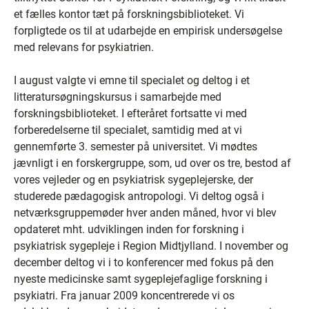
et fælles kontor tæt på forskningsbiblioteket. Vi
forpligtede os til at udarbejde en empirisk undersøgelse
med relevans for psykiatrien.
I august valgte vi emne til specialet og deltog i et
litteratursøgningskursus i samarbejde med
forskningsbiblioteket. I efteråret fortsatte vi med
forberedelserne til specialet, samtidig med at vi
gennemførte 3. semester på universitet. Vi mødtes
jævnligt i en forskergruppe, som, ud over os tre, bestod af
vores vejleder og en psykiatrisk sygeplejerske, der
studerede pædagogisk antropologi. Vi deltog også i
netværksgruppemøder hver anden måned, hvor vi blev
opdateret mht. udviklingen inden for forskning i
psykiatrisk sygepleje i Region Midtjylland. I november og
december deltog vi i to konferencer med fokus på den
nyeste medicinske samt sygeplejefaglige forskning i
psykiatri. Fra januar 2009 koncentrerede vi os