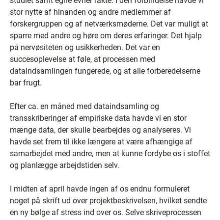
studiet samt egne evner rakte. I den forbindelse havde vi
stor nytte af hinanden og andre medlemmer af
forskergruppen og af netværksmøderne. Det var muligt at
sparre med andre og høre om deres erfaringer. Det hjalp
på nervøsiteten og usikkerheden. Det var en
succesoplevelse at føle, at processen med
dataindsamlingen fungerede, og at alle forberedelserne
bar frugt.
Efter ca. en måned med dataindsamling og
transskriberinger af empiriske data havde vi en stor
mænge data, der skulle bearbejdes og analyseres. Vi
havde set frem til ikke længere at være afhængige af
samarbejdet med andre, men at kunne fordybe os i stoffet
og planlægge arbejdstiden selv.
I midten af april havde ingen af os endnu formuleret
noget på skrift ud over projektbeskrivelsen, hvilket sendte
en ny bølge af stress ind over os. Selve skriveprocessen