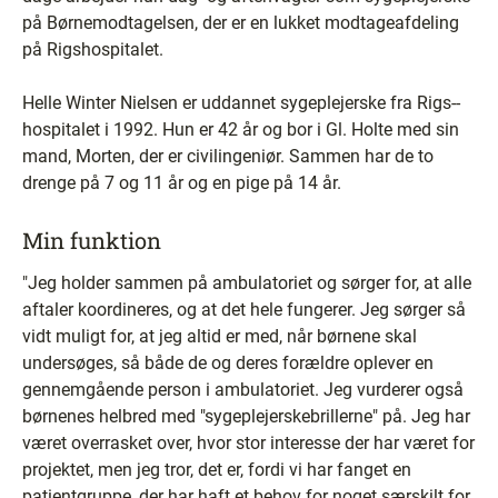
på Børnemodtagelsen, der er en lukket modtageafdeling
på Rigshospitalet.
Helle Winter Nielsen er uddannet sygeplejerske fra Rigs--
hospitalet i 1992. Hun er 42 år og bor i Gl. Holte med sin
mand, Morten, der er civilingeniør. Sammen har de to
drenge på 7 og 11 år og en pige på 14 år.
Min funktion
"Jeg holder sammen på ambulatoriet og sørger for, at alle
aftaler koordineres, og at det hele fungerer. Jeg sørger så
vidt muligt for, at jeg altid er med, når børnene skal
undersøges, så både de og deres forældre oplever en
gennemgående person i ambulatoriet. Jeg vurderer også
børnenes helbred med "sygeplejerskebrillerne" på. Jeg har
været overrasket over, hvor stor interesse der har været for
projektet, men jeg tror, det er, fordi vi har fanget en
patientgruppe, der har haft et behov for noget særskilt for