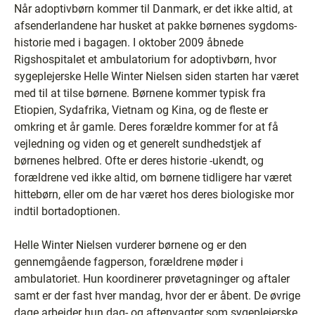
Når adoptivbørn kommer til Danmark, er det ikke altid, at
afsenderlandene har husket at pakke børnenes sygdoms-
historie med i bagagen. I oktober 2009 åbnede
Rigshospitalet et ambulatorium for adoptivbørn, hvor
sygeplejerske Helle Winter Nielsen siden starten har været
med til at tilse børnene. Børnene kommer typisk fra
Etiopien, Sydafrika, Vietnam og Kina, og de fleste er
omkring et år gamle. Deres forældre kommer for at få
vejledning og viden og et generelt sundhedstjek af
børnenes helbred. Ofte er deres historie -ukendt, og
forældrene ved ikke altid, om børnene tidligere har været
hittebørn, eller om de har været hos deres biologiske mor
indtil bortadoptionen.
Helle Winter Nielsen vurderer børnene og er den
gennemgående fagperson, forældrene møder i
ambulatoriet. Hun koordinerer prøvetagninger og aftaler
samt er der fast hver mandag, hvor der er åbent. De øvrige
dage arbejder hun dag- og aftenvagter som sygeplejerske