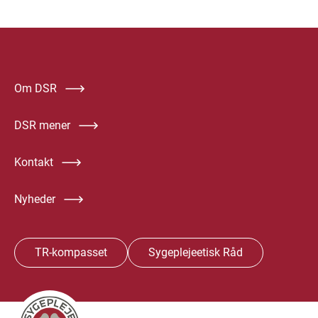
Om DSR
DSR mener
Kontakt
Nyheder
TR-kompasset
Sygeplejeetisk Råd