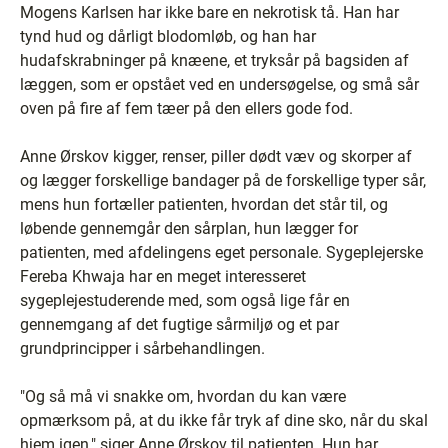
Mogens Karlsen har ikke bare en nekrotisk tå. Han har
tynd hud og dårligt blodomløb, og han har
hudafskrabninger på knæene, et tryksår på bagsiden af
læggen, som er opstået ved en undersøgelse, og små sår
oven på fire af fem tæer på den ellers gode fod.
Anne Ørskov kigger, renser, piller dødt væv og skorper af
og lægger forskellige bandager på de forskellige typer sår,
mens hun fortæller patienten, hvordan det står til, og
løbende gennemgår den sårplan, hun lægger for
patienten, med afdelingens eget personale. Sygeplejerske
Fereba Khwaja har en meget interesseret
sygeplejestuderende med, som også lige får en
gennemgang af det fugtige sårmiljø og et par
grundprincipper i sårbehandlingen.
"Og så må vi snakke om, hvordan du kan være
opmærksom på, at du ikke får tryk af dine sko, når du skal
hjem igen," siger Anne Ørskov til patienten. Hun har