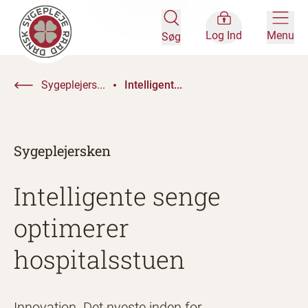
Log Ind
Menu
Søg
Sygeplejers...
Intelligent...
Sygeplejersken
Intelligente senge
optimerer
hospitalsstuen
Innovation. Det nyeste inden for