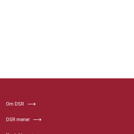
Om DSR
DSR mener