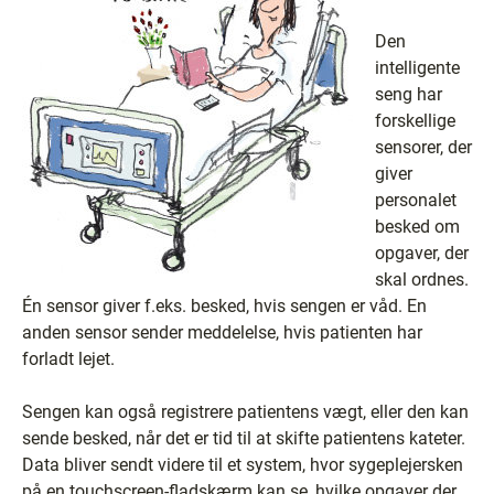
Den
intelligente
seng har
forskellige
sensorer, der
giver
personalet
besked om
opgaver, der
skal ordnes.
Én sensor giver f.eks. besked, hvis sengen er våd. En
anden sensor sender meddelelse, hvis patienten har
forladt lejet.
Sengen kan også registrere patientens vægt, eller den kan
sende besked, når det er tid til at skifte patientens kateter.
Data bliver sendt videre til et system, hvor sygeplejersken
på en touchscreen-fladskærm kan se, hvilke opgaver der