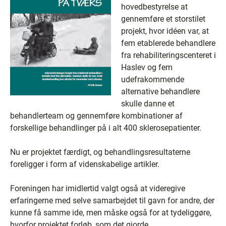
hovedbestyrelse at
gennemføre et storstilet
projekt, hvor idéen var, at
fem etablerede behandlere
fra rehabiliteringscenteret i
Haslev og fem
udefrakommende
alternative behandlere
skulle danne et
behandlerteam og gennemføre kombinationer af
forskellige behandlinger på i alt 400 sklerosepatienter.
Nu er projektet færdigt, og behandlingsresultaterne
foreligger i form af videnskabelige artikler.
Foreningen har imidlertid valgt også at videregive
erfaringerne med selve samarbejdet til gavn for andre, der
kunne få samme ide, men måske også for at tydeliggøre,
hvorfor projektet forløb, som det gjorde.