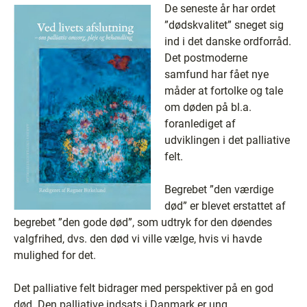
De seneste år har ordet
”dødskvalitet” sneget sig
ind i det danske ordforråd.
Det postmoderne
samfund har fået nye
måder at fortolke og tale
om døden på bl.a.
foranlediget af
udviklingen i det palliative
felt.
Begrebet ”den værdige
død” er blevet erstattet af
begrebet ”den gode død”, som udtryk for den døendes
valgfrihed, dvs. den død vi ville vælge, hvis vi havde
mulighed for det.
Det palliative felt bidrager med perspektiver på en god
død. Den palliative indsats i Danmark er ung.