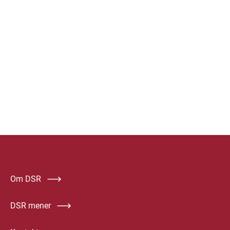
Om DSR
DSR mener