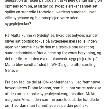
delegation af læger på trods af, at vi flere gange har gjort
opmærksom på, at læger og sygeplejersker samlet set
spiller en stor rolle i forhold til verdens sundhed. Hvad
ville sygehuse og hjemmeplejen være uden
sygeplejersker?
På Malta kunne vi tydeligt se, hvad det betyder, når der
bliver sat politisk fokus på sygeplejerskers rolle. Inden
ugen var omme, havde den maltesiske præsident og
sundhedsminister fået øjnene op for vores betydning, og
det medførte, at den øverst placerede sygeplejerske på
Malta blev sendt af sted til WHO´s generalforsamling i
Genève.
Fra den faglige del af ICN-konferencen vil jeg fremhæve
hovedtaleren Diana Mason, som bl.a. har været redaktør
af den amerikanske sygeplejerskeorganisation ANA’s
magasin. Vi var i den samme paneldebat, der handlede
om, hvordan man får indflydelse på den politiske