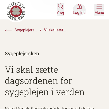
Log Ind
Menu
Søg
Sygeplejers...
Vi skal sæt...
Sygeplejersken
Vi skal sætte
dagsordenen for
sygeplejen i verden
Som Dansk Sygeplejeråds formand deltog