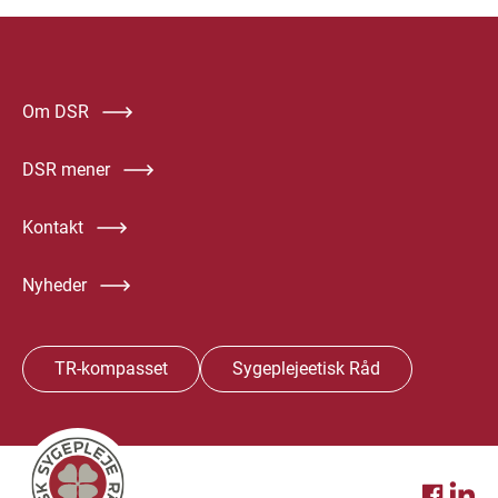
Om DSR
DSR mener
Kontakt
Nyheder
TR-kompasset
Sygeplejeetisk Råd