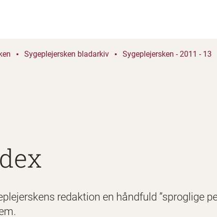
ken
Sygeplejersken bladarkiv
Sygeplejersken - 2011 - 13
rdex
eplejerskens redaktion en håndfuld ”sproglige per
tem.