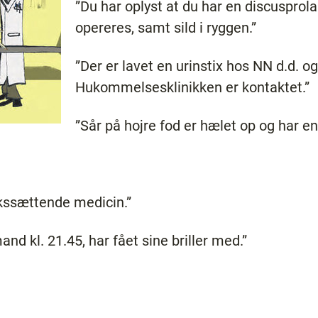
”Du har oplyst at du har en discusprol
opereres, samt sild i ryggen.”
”Der er lavet en urinstix hos NN d.d. og
Hukommelsesklinikken er kontaktet.”
”Sår på hojre fod er hælet op og har en
ykssættende medicin.”
nd kl. 21.45, har fået sine briller med.”