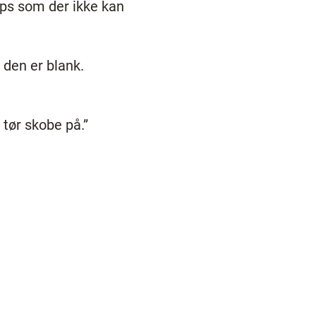
aps som der ikke kan
 den er blank.
 tør skobe på.”