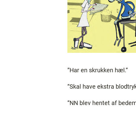
”Har en skrukken hæl.”
”Skal have ekstra blodtr
”NN blev hentet af bedema