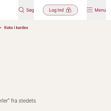
Søg
Log Ind
Menu
Koks i kardex
ler” fra stedets