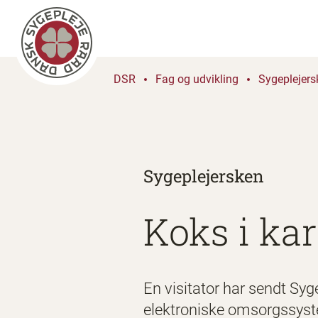
DSR
Fag og udvikling
Sygeplejers
Sygeplejersken
Koks i ka
En visitator har sendt Syg
elektroniske omsorgssys