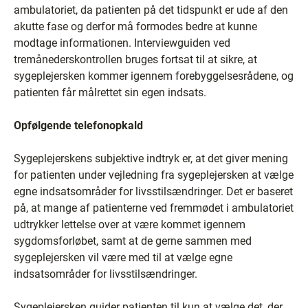
ambulatoriet, da patienten på det tidspunkt er ude af den
akutte fase og derfor må formodes bedre at kunne
modtage informationen. Interviewguiden ved
tremånederskontrollen bruges fortsat til at sikre, at
sygeplejersken kommer igennem forebyggelsesrådene, og
patienten får målrettet sin egen indsats.
Opfølgende telefonopkald
Sygeplejerskens subjektive indtryk er, at det giver mening
for patienten under vejledning fra sygeplejersken at vælge
egne indsatsområder for livsstilsændringer. Det er baseret
på, at mange af patienterne ved fremmødet i ambulatoriet
udtrykker lettelse over at være kommet igennem
sygdomsforløbet, samt at de gerne sammen med
sygeplejersken vil være med til at vælge egne
indsatsområder for livsstilsændringer.
Sygeplejersken guider patienten til kun at vælge det, der