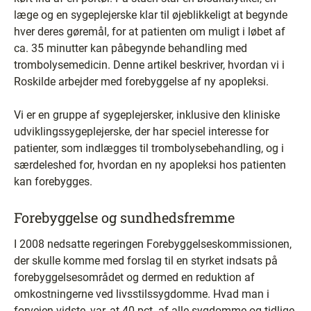
læge og en sygeplejerske klar til øjeblikkeligt at begynde
hver deres gøremål, for at patienten om muligt i løbet af
ca. 35 minutter kan påbegynde behandling med
trombolysemedicin. Denne artikel beskriver, hvordan vi i
Roskilde arbejder med forebyggelse af ny apopleksi.
Vi er en gruppe af sygeplejersker, inklusive den kliniske
udviklingssygeplejerske, der har speciel interesse for
patienter, som indlægges til trombolysebehandling, og i
særdeleshed for, hvordan en ny apopleksi hos patienten
kan forebygges.
Forebyggelse og sundhedsfremme
I 2008 nedsatte regeringen Forebyggelseskommissionen,
der skulle komme med forslag til en styrket indsats på
forebyggelsesområdet og dermed en reduktion af
omkostningerne ved livsstilssygdomme. Hvad man i
forvejen vidste, var, at 40 pct. af alle sygdomme og tidlige