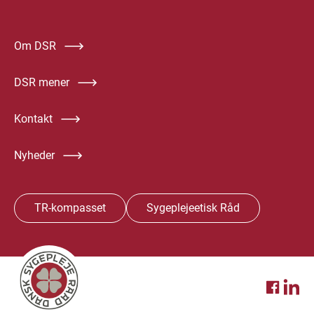
Om DSR
DSR mener
Kontakt
Nyheder
TR-kompasset
Sygeplejeetisk Råd