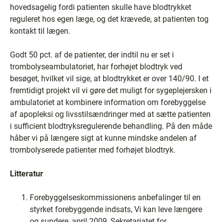
hovedsagelig fordi patienten skulle have blodtrykket
reguleret hos egen læge, og det krævede, at patienten tog
kontakt til lægen.
Godt 50 pct. af de patienter, der indtil nu er set i
trombolyseambulatoriet, har forhøjet blodtryk ved
besøget, hvilket vil sige, at blodtrykket er over 140/90. I et
fremtidigt projekt vil vi gøre det muligt for sygeplejersken i
ambulatoriet at kombinere information om forebyggelse
af apopleksi og livsstilsændringer med at sætte patienten
i sufficient blodtryksregulerende behandling. På den måde
håber vi på længere sigt at kunne mindske andelen af
trombolyserede patienter med forhøjet blodtryk.
Litteratur
Forebyggelseskommissionens anbefalinger til en
styrket forebyggende indsats, Vi kan leve længere
og sundere, april 2009, Sekretariatet for