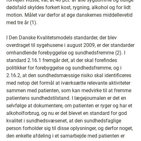
dødsfald skyldes forkert kost, rygning, alkohol og for lidt
motion. Målet var derfor at øge danskernes middellevetid
med tre år (1).
I Den Danske Kvalitetsmodels standarder, der blev
overdraget til sygehusene i august 2009, er der standarder
omhandlende forebyggelse og sundhedsfremme (2). I
standard 2.16.1 fremgår det, at der skal forefindes
politikker for forebyggelse og sundhedsfremme, og i
2.16.2, at den sundhedsmæssige risiko skal identificeres
med netop det formål at iværksætte relevante aktiviteter
sammen med patienten, som kan medvirke til at fremme
patientens sundhedstilstand. I lægejournalen er det en
selvfølge at dokumentere, om patienten er ryger og har et
alkoholforbrug, og nu er det blevet en standard for god
kvalitet i sundhedsvæsenet, at den sundhedsfaglige
person forholder sig til disse oplysninger, og derfor noget,
den enkelte afdeling i et samarbejde med patienten er