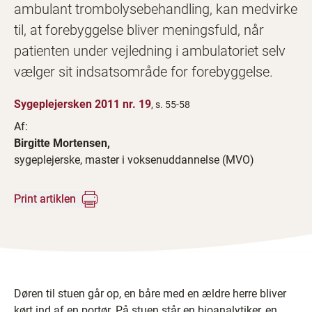
ambulant trombolysebehandling, kan medvirke
til, at forebyggelse bliver meningsfuld, når
patienten under vejledning i ambulatoriet selv
vælger sit indsatsområde for forebyggelse.
Sygeplejersken 2011 nr. 19
, s. 55-58
Af:
Birgitte Mortensen,
sygeplejerske, master i voksenuddannelse (MVO)
Print artiklen
Døren til stuen går op, en båre med en ældre herre bliver
kørt ind af en portør. På stuen står en bioanalytiker, en