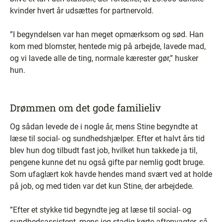
kvinder hvert år udsættes for partnervold.
”I begyndelsen var han meget opmærksom og sød. Han
kom med blomster, hentede mig på arbejde, lavede mad,
og vi lavede alle de ting, normale kærester gør,” husker
hun.
Drømmen om det gode familieliv
Og sådan levede de i nogle år, mens Stine begyndte at
læse til social- og sundhedshjælper. Efter et halvt års tid
blev hun dog tilbudt fast job, hvilket hun takkede ja til,
pengene kunne det nu også gifte par nemlig godt bruge.
Som ufaglært kok havde hendes mand svært ved at holde
på job, og med tiden var det kun Stine, der arbejdede.
”Efter et stykke tid begyndte jeg at læse til social- og
sundhedsassistent, mens jeg stadig kørte aftenvagter, så