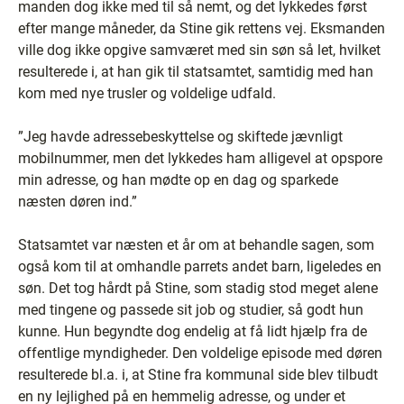
manden dog ikke med til så nemt, og det lykkedes først
efter mange måneder, da Stine gik rettens vej. Eksmanden
ville dog ikke opgive samværet med sin søn så let, hvilket
resulterede i, at han gik til statsamtet, samtidig med han
kom med nye trusler og voldelige udfald.
”Jeg havde adressebeskyttelse og skiftede jævnligt
mobilnummer, men det lykkedes ham alligevel at opspore
min adresse, og han mødte op en dag og sparkede
næsten døren ind.”
Statsamtet var næsten et år om at behandle sagen, som
også kom til at omhandle parrets andet barn, ligeledes en
søn. Det tog hårdt på Stine, som stadig stod meget alene
med tingene og passede sit job og studier, så godt hun
kunne. Hun begyndte dog endelig at få lidt hjælp fra de
offentlige myndigheder. Den voldelige episode med døren
resulterede bl.a. i, at Stine fra kommunal side blev tilbudt
en ny lejlighed på en hemmelig adresse, og under et