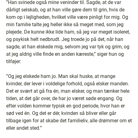
”Han svinede også mine veninder til. Sagde, at de var
dårligt selskab, og at han ville gøre dem til grin, hvis de
kom op i lejligheden, hvilket ville være pinligt for mig. Og
min familie talte jeg heller ikke så meget med, som jeg
plejede. De kunne ikke lide ham, så jeg var meget isoleret,
og psykisk helt nedbrudt. Jeg troede jo på det, når han
sagde, at han elskede mig, selvom jeg var tyk og grim, og
at jeg aldrig ville finde en anden kæreste,” siger hun og
tilføjer:
”Og jeg elskede ham jo. Man skal huske, at mange
kvinder, der lever i voldelige forhold, også elsker manden.
Det er svært at gå fra én, man elsker, og man tænker hele
tiden, at det går over, de har jo været søde engang. Og
efter volden kommer typisk en god periode, hvor han er
sød ved én. Og det er dér, kvinden så bliver eller går
tilbage igen for at skabe det familieliv, alle drømmer om et
eller andet sted.”