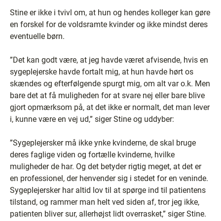
Stine er ikke i tvivl om, at hun og hendes kolleger kan gøre
en forskel for de voldsramte kvinder og ikke mindst deres
eventuelle børn.
”Det kan godt være, at jeg havde været afvisende, hvis en
sygeplejerske havde fortalt mig, at hun havde hørt os
skændes og efterfølgende spurgt mig, om alt var o.k. Men
bare det at få muligheden for at svare nej eller bare blive
gjort opmærksom på, at det ikke er normalt, det man lever
i, kunne være en vej ud,” siger Stine og uddyber:
”Sygeplejersker må ikke ynke kvinderne, de skal bruge
deres faglige viden og fortælle kvinderne, hvilke
muligheder de har. Og det betyder rigtig meget, at det er
en professionel, der henvender sig i stedet for en veninde.
Sygeplejersker har altid lov til at spørge ind til patientens
tilstand, og rammer man helt ved siden af, tror jeg ikke,
patienten bliver sur, allerhøjst lidt overrasket,” siger Stine.