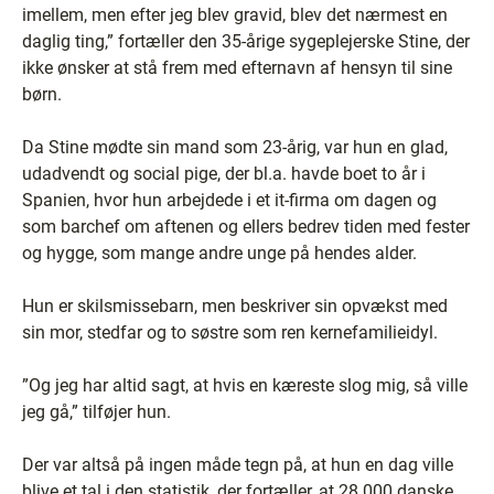
imellem, men efter jeg blev gravid, blev det nærmest en
daglig ting,” fortæller den 35-årige sygeplejerske Stine, der
ikke ønsker at stå frem med efternavn af hensyn til sine
børn.
Da Stine mødte sin mand som 23-årig, var hun en glad,
udadvendt og social pige, der bl.a. havde boet to år i
Spanien, hvor hun arbejdede i et it-firma om dagen og
som barchef om aftenen og ellers bedrev tiden med fester
og hygge, som mange andre unge på hendes alder.
Hun er skilsmissebarn, men beskriver sin opvækst med
sin mor, stedfar og to søstre som ren kernefamilieidyl.
”Og jeg har altid sagt, at hvis en kæreste slog mig, så ville
jeg gå,” tilføjer hun.
Der var altså på ingen måde tegn på, at hun en dag ville
blive et tal i den statistik, der fortæller, at 28.000 danske