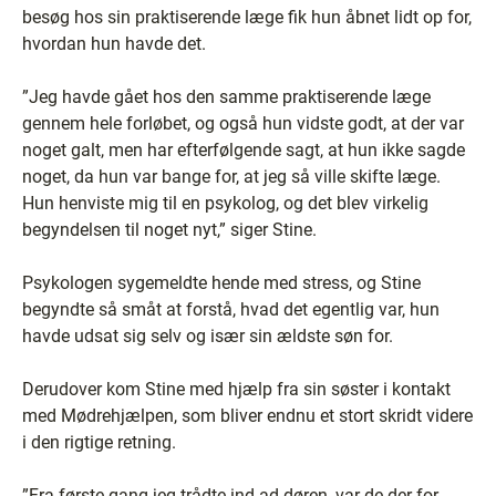
besøg hos sin praktiserende læge fik hun åbnet lidt op for,
hvordan hun havde det.
”Jeg havde gået hos den samme praktiserende læge
gennem hele forløbet, og også hun vidste godt, at der var
noget galt, men har efterfølgende sagt, at hun ikke sagde
noget, da hun var bange for, at jeg så ville skifte læge.
Hun henviste mig til en psykolog, og det blev virkelig
begyndelsen til noget nyt,” siger Stine.
Psykologen sygemeldte hende med stress, og Stine
begyndte så småt at forstå, hvad det egentlig var, hun
havde udsat sig selv og især sin ældste søn for.
Derudover kom Stine med hjælp fra sin søster i kontakt
med Mødrehjælpen, som bliver endnu et stort skridt videre
i den rigtige retning.
”Fra første gang jeg trådte ind ad døren, var de der for