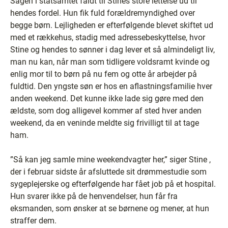
Sagen i statsamtet faldt til Stines store lettelse ud til
hendes fordel. Hun fik fuld forældremyndighed over
begge børn. Lejligheden er efterfølgende blevet skiftet ud
med et rækkehus, stadig med adressebeskyttelse, hvor
Stine og hendes to sønner i dag lever et så almindeligt liv,
man nu kan, når man som tidligere voldsramt kvinde og
enlig mor til to børn på nu fem og otte år arbejder på
fuldtid. Den yngste søn er hos en aflastningsfamilie hver
anden weekend. Det kunne ikke lade sig gøre med den
ældste, som dog alligevel kommer af sted hver anden
weekend, da en veninde meldte sig frivilligt til at tage
ham.
”Så kan jeg samle mine weekendvagter her,” siger Stine ,
der i februar sidste år afsluttede sit drømmestudie som
sygeplejerske og efterfølgende har fået job på et hospital.
Hun svarer ikke på de henvendelser, hun får fra
eksmanden, som ønsker at se børnene og mener, at hun
straffer dem.