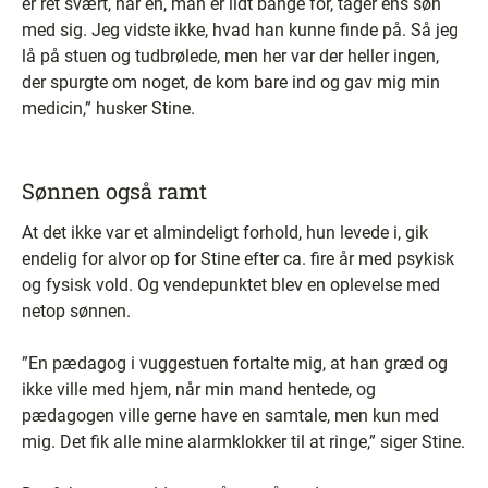
er ret svært, når én, man er lidt bange for, tager ens søn
med sig. Jeg vidste ikke, hvad han kunne finde på. Så jeg
lå på stuen og tudbrølede, men her var der heller ingen,
der spurgte om noget, de kom bare ind og gav mig min
medicin,” husker Stine.
Sønnen også ramt
At det ikke var et almindeligt forhold, hun levede i, gik
endelig for alvor op for Stine efter ca. fire år med psykisk
og fysisk vold. Og vendepunktet blev en oplevelse med
netop sønnen.
”En pædagog i vuggestuen fortalte mig, at han græd og
ikke ville med hjem, når min mand hentede, og
pædagogen ville gerne have en samtale, men kun med
mig. Det fik alle mine alarmklokker til at ringe,” siger Stine.