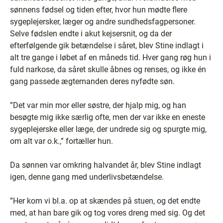
sønnens fødsel og tiden efter, hvor hun mødte flere
sygeplejersker, læger og andre sundhedsfagpersoner.
Selve fødslen endte i akut kejsersnit, og da der
efterfølgende gik betændelse i såret, blev Stine indlagt i
alt tre gange i løbet af en måneds tid. Hver gang røg hun i
fuld narkose, da såret skulle åbnes og renses, og ikke én
gang passede ægtemanden deres nyfødte søn.
”Det var min mor eller søstre, der hjalp mig, og han
besøgte mig ikke særlig ofte, men der var ikke en eneste
sygeplejerske eller læge, der undrede sig og spurgte mig,
om alt var o.k.,” fortæller hun.
Da sønnen var omkring halvandet år, blev Stine indlagt
igen, denne gang med underlivsbetændelse.
”Her kom vi bl.a. op at skændes på stuen, og det endte
med, at han bare gik og tog vores dreng med sig. Og det