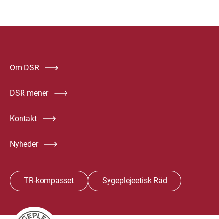
Om DSR
DSR mener
Kontakt
Nyheder
TR-kompasset
Sygeplejeetisk Råd