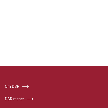
Om DSR
DSR mener