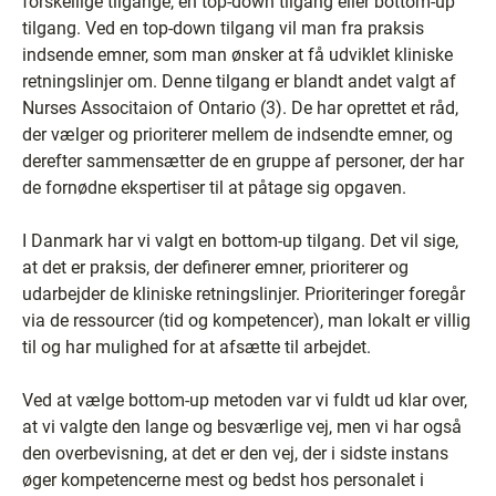
forskellige tilgange, en top-down tilgang eller bottom-up
tilgang. Ved en top-down tilgang vil man fra praksis
indsende emner, som man ønsker at få udviklet kliniske
retningslinjer om. Denne tilgang er blandt andet valgt af
Nurses Associtaion of Ontario (3). De har oprettet et råd,
der vælger og prioriterer mellem de indsendte emner, og
derefter sammensætter de en gruppe af personer, der har
de fornødne ekspertiser til at påtage sig opgaven.
I Danmark har vi valgt en bottom-up tilgang. Det vil sige,
at det er praksis, der definerer emner, prioriterer og
udarbejder de kliniske retningslinjer. Prioriteringer foregår
via de ressourcer (tid og kompetencer), man lokalt er villig
til og har mulighed for at afsætte til arbejdet.
Ved at vælge bottom-up metoden var vi fuldt ud klar over,
at vi valgte den lange og besværlige vej, men vi har også
den overbevisning, at det er den vej, der i sidste instans
øger kompetencerne mest og bedst hos personalet i