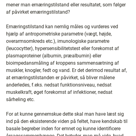
mener man ernæringstilstand eller resultatet, som følger
af påvirket ernæringstilstand?
Ernæringstilstand kan nemlig måles og vurderes ved
hjælp af antropometriske parametre (vægt, højde,
overarmsomkreds etc.), imunologiske parametre
(leucocytter), hypersensibilitetstest eller forekomst af
plasmaproteiner (albumin, præalbumin) eller
bioimpedansmåling af kroppens sammensætning af
muskler, knogler, fedt og vand. Er det derimod resultat af,
at ernæringstilstanden er påvirket, så bliver målene
anderledes, f.eks. nedsat funktionsniveau, nedsat
muskelkraft, øget forekomst af infektioner, nedsat
sårheling etc.
For at kunne gennemskue dette skal man have læst sig
ind på den eksisterende viden på feltet, have kendskab til
basale begreber inden for emnet og kunne identificere
årsagssammenhænge. Det betyder, man må vide, hvad