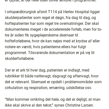
er typisk, at der hele tiden bliver ændret i programmet.”
I ortopædkirurgisk afsnit T114 på Herlev Hospital ligger
skulderpatienter som regel et døgn, fra dag til dag, og
hoftepatienter har som regel tre overnatninger. Der skal
dokumenteres meget i de accelererede forløb, men for to-
tre år siden fik sygeplejerskerne skemaer til
hofteforløbene, hvor de kan nøjes med at krydse af eller
notere en værdi, hvis patienterne ellers har fulgt
programmet. Tilsvarende dokumentation er på vej til
skulderforløbene.
Der er et ark til hver dag, patienten er indlagt, med
rubrikker til både nattevagt, dagvagt og aftenvagt, hvor
det er relevant. Skemaet er opdelt i problemområder som
cirkulation og respiration, ernæring, udskillelse osv.
”Man kommer omkring det hele, og det er dejligt, at man
ikke skal skrive al den tekst,” synes Christine Larsen.