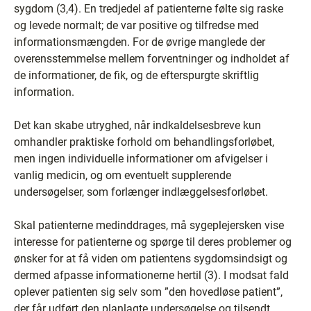
sygdom (3,4). En tredjedel af patienterne følte sig raske
og levede normalt; de var positive og tilfredse med
informationsmængden. For de øvrige manglede der
overensstemmelse mellem forventninger og indholdet af
de informationer, de fik, og de efterspurgte skriftlig
information.
Det kan skabe utryghed, når indkaldelsesbreve kun
omhandler praktiske forhold om behandlingsforløbet,
men ingen individuelle informationer om afvigelser i
vanlig medicin, og om eventuelt supplerende
undersøgelser, som forlænger indlæggelsesforløbet.
Skal patienterne medinddrages, må sygeplejersken vise
interesse for patienterne og spørge til deres problemer og
ønsker for at få viden om patientens sygdomsindsigt og
dermed afpasse informationerne hertil (3). I modsat fald
oplever patienten sig selv som ”den hovedløse patient”,
der får udført den planlagte undersøgelse og tilsendt