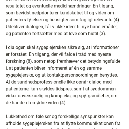
resultatet og eventuelle medicinændringer. En tilgang,
som bevidst nedprioriterer kendskabet til og viden om
patienters følelser og hensigter som fagligt relevante (4).
Udebliver dialogen, får vi ikke idéer til nye handlemåder,
og patienten fortsætter med at leve som hidtil (3).
I dialogen skal sygeplejersken sikre sig, at informationer
er forstået. En tilgang, der vil falde i tråd med nyeste
forskning (8), som netop fremhæver det betydningsfulde
i, at patienten bliver informeret af én og samme
sygeplejerske, og at kontaktpersonsordningen benyttes.
At de sundhedsprofessionelle ikke opnår dialog med
patienterne, kan skyldes tidspres, samt at sygdommen
virker uoverskuelig og kompleks; og spørgsmålet er, om
de har den fornødne viden (4).
Lukkethed om følelser og forskellige synspunkter kan
afholde sygeplejersken fra at flytte kommunikationen fra