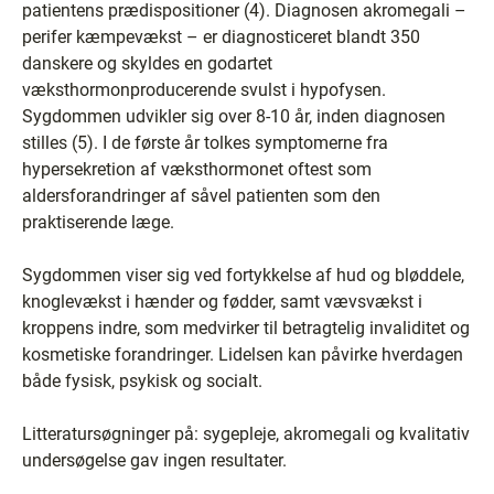
patientens prædispositioner (4). Diagnosen akromegali –
perifer kæmpevækst – er diagnosticeret blandt 350
danskere og skyldes en godartet
væksthormonproducerende svulst i hypofysen.
Sygdommen udvikler sig over 8-10 år, inden diagnosen
stilles (5). I de første år tolkes symptomerne fra
hypersekretion af væksthormonet oftest som
aldersforandringer af såvel patienten som den
praktiserende læge.
Sygdommen viser sig ved fortykkelse af hud og bløddele,
knoglevækst i hænder og fødder, samt vævsvækst i
kroppens indre, som medvirker til betragtelig invaliditet og
kosmetiske forandringer. Lidelsen kan påvirke hverdagen
både fysisk, psykisk og socialt.
Litteratursøgninger på: sygepleje, akromegali og kvalitativ
undersøgelse gav ingen resultater.