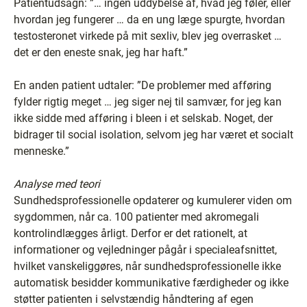
Patientudsagn: ”… ingen uddybelse af, hvad jeg føler, eller
hvordan jeg fungerer … da en ung læge spurgte, hvordan
testosteronet virkede på mit sexliv, blev jeg overrasket …
det er den eneste snak, jeg har haft.”
En anden patient udtaler: ”De problemer med afføring
fylder rigtig meget … jeg siger nej til samvær, for jeg kan
ikke sidde med afføring i bleen i et selskab. Noget, der
bidrager til social isolation, selvom jeg har været et socialt
menneske.”
Analyse med teori
Sundhedsprofessionelle opdaterer og kumulerer viden om
sygdommen, når ca. 100 patienter med akromegali
kontrolindlægges årligt. Derfor er det rationelt, at
informationer og vejledninger pågår i specialeafsnittet,
hvilket vanskeliggøres, når sundhedsprofessionelle ikke
automatisk besidder kommunikative færdigheder og ikke
støtter patienten i selvstændig håndtering af egen