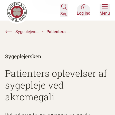
Log Ind
Menu
Søg
Sygeplejers...
Patienters ...
Sygeplejersken
Patienters oplevelser af
sygepleje ved
akromegali
Patienten er hovedpersonen og eneste