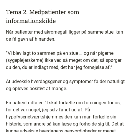
Tema 2. Medpatienter som
informationskilde
Når patienter med akromegali ligger på samme stue, kan
de få gavn af hinanden.
”Vi blev lagt to sammen på en stue … og når pigerne
(sygeplejerskerne) ikke ved så meget om det, så spørger
du den, du er indlagt med, det har jeg fornøjelse af.”
At udveksle hverdagsgener og symptomer falder naturligt
og opleves positivt af mange.
En patient udtaler: ”I skal fortælle om foreningen for os,
for det var noget, jeg selv fandt ud af. På
hypofysenetværkshjemmesiden kan man fortælle sin
historie, som andre så kan læse og forholde sig til. Det at
kunne udveksle hverdagens genvordigheder er meget