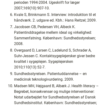
perioden 1994-2004. Ugeskrift for læger
2007;169(10):907-10.
Kvale S, Brinkmann S. Interview: introduktion til et
håndværk. 2. udgave ed. Kbh.: Hans Reitzel; 2009.
Jacobsen CB, Pedersen VH, Albeck K.
Patientinddragelse mellem ideal og virkelighed:
Sammenfatning. København: Sundhedsstyrelsen;
2008.
Overgaard D, Larsen C, Ladelund S, Schrader A,
Suhr-Jessen C. Kontaktsygeplejersker giver bedre
kvalitet i sygeplejen. Sygeplejersken
2010;110(13):52-7.
Sundhedsstyrelsen. Patientuddannelse – en
medicinsk teknologivurdering. 2009.
Madsen MH, Højgaard B, Albæk J. Health literacy –
Begrebet, konsekvenser og mulige interventioner:
Notat udarbejdet for Sundhedsstyrelsen af Dansk
Sundhedsinstitut. København: Sundhedsstyrelsen;