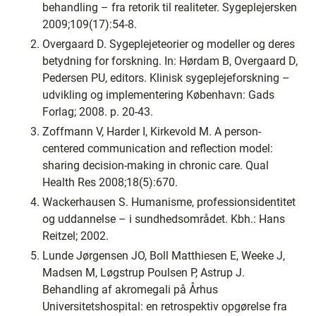
behandling – fra retorik til realiteter. Sygeplejersken
2009;109(17):54-8.
Overgaard D. Sygeplejeteorier og modeller og deres
betydning for forskning. In: Hørdam B, Overgaard D,
Pedersen PU, editors. Klinisk sygeplejeforskning –
udvikling og implementering København: Gads
Forlag; 2008. p. 20-43.
Zoffmann V, Harder I, Kirkevold M. A person-
centered communication and reflection model:
sharing decision-making in chronic care. Qual
Health Res 2008;18(5):670.
Wackerhausen S. Humanisme, professionsidentitet
og uddannelse – i sundhedsområdet. Kbh.: Hans
Reitzel; 2002.
Lunde Jørgensen JO, Boll Matthiesen E, Weeke J,
Madsen M, Løgstrup Poulsen P, Astrup J.
Behandling af akromegali på Århus
Universitetshospital: en retrospektiv opgørelse fra