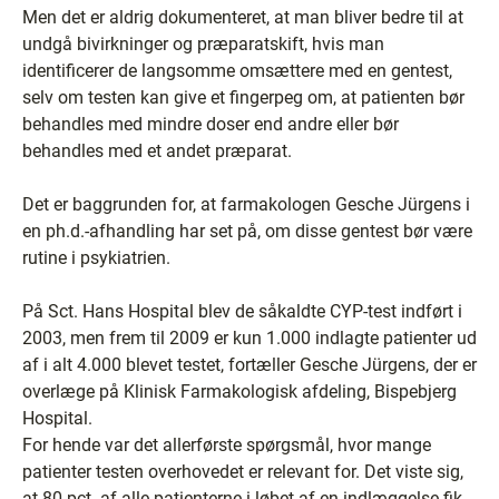
Men det er aldrig dokumenteret, at man bliver bedre til at
undgå bivirkninger og præparatskift, hvis man
identificerer de langsomme omsættere med en gentest,
selv om testen kan give et fingerpeg om, at patienten bør
behandles med mindre doser end andre eller bør
behandles med et andet præparat.
Det er baggrunden for, at farmakologen Gesche Jürgens i
en ph.d.-afhandling har set på, om disse gentest bør være
rutine i psykiatrien.
På Sct. Hans Hospital blev de såkaldte CYP-test indført i
2003, men frem til 2009 er kun 1.000 indlagte patienter ud
af i alt 4.000 blevet testet, fortæller Gesche Jürgens, der er
overlæge på Klinisk Farmakologisk afdeling, Bispebjerg
Hospital.
For hende var det allerførste spørgsmål, hvor mange
patienter testen overhovedet er relevant for. Det viste sig,
at 80 pct. af alle patienterne i løbet af en indlæggelse fik