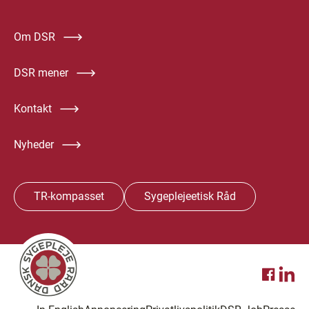
Om DSR
DSR mener
Kontakt
Nyheder
TR-kompasset
Sygeplejeetisk Råd