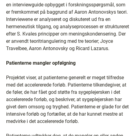
en interviewguide opbygget i forskningsspørgsmål, som
er fremkommet på baggrund af Aaron Antonovskys teori.
Interviewene er analyseret og diskuteret ud fra en
hermeneutisk tilgang, og analyseprocessen er struktureret
efter S. Kvales principper om meningskondensering. Der
er anvendt teoritriangulering med tre teorier; Joyce
Travelbee, Aaron Antonovsky og Ricard Lazarus.
Patienterne mangler opfølgning
Projektet viser, at patienterne generelt er meget tilfredse
med det accelererede forløb. Patienterne tilkendegiver, at
de føler, de har fået god støtte fra sygeplejersken i det
accelererede forløb, og beskriver, at sygeplejersken har
givet dem omsorg og tryghed. Patienterne er glade for det
intensive forløb og fortæller, at de har kunnet mestre at
medvirke i det accelererede forløb.
Patienterne udtrykker dog, at de mangler en eller anden