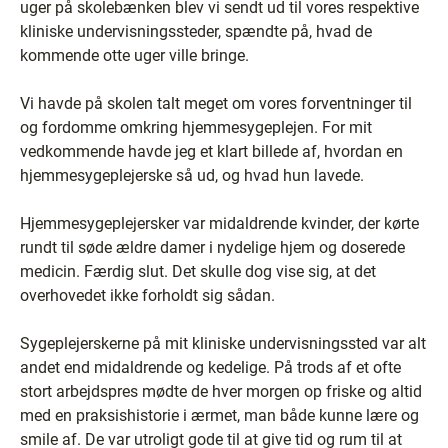
uger på skolebænken blev vi sendt ud til vores respektive
kliniske undervisningssteder, spændte på, hvad de
kommende otte uger ville bringe.
Vi havde på skolen talt meget om vores forventninger til
og fordomme omkring hjemmesygeplejen. For mit
vedkommende havde jeg et klart billede af, hvordan en
hjemmesygeplejerske så ud, og hvad hun lavede.
Hjemmesygeplejersker var midaldrende kvinder, der kørte
rundt til søde ældre damer i nydelige hjem og doserede
medicin. Færdig slut. Det skulle dog vise sig, at det
overhovedet ikke forholdt sig sådan.
Sygeplejerskerne på mit kliniske undervisningssted var alt
andet end midaldrende og kedelige. På trods af et ofte
stort arbejdspres mødte de hver morgen op friske og altid
med en praksishistorie i ærmet, man både kunne lære og
smile af. De var utroligt gode til at give tid og rum til at