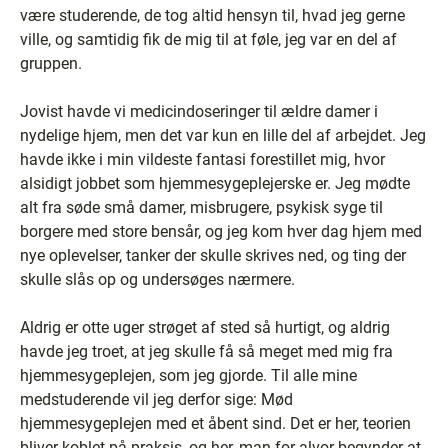
være studerende, de tog altid hensyn til, hvad jeg gerne
ville, og samtidig fik de mig til at føle, jeg var en del af
gruppen.
Jovist havde vi medicindoseringer til ældre damer i
nydelige hjem, men det var kun en lille del af arbejdet. Jeg
havde ikke i min vildeste fantasi forestillet mig, hvor
alsidigt jobbet som hjemmesygeplejerske er. Jeg mødte
alt fra søde små damer, misbrugere, psykisk syge til
borgere med store bensår, og jeg kom hver dag hjem med
nye oplevelser, tanker der skulle skrives ned, og ting der
skulle slås op og undersøges nærmere.
Aldrig er otte uger strøget af sted så hurtigt, og aldrig
havde jeg troet, at jeg skulle få så meget med mig fra
hjemmesygeplejen, som jeg gjorde. Til alle mine
medstuderende vil jeg derfor sige: Mød
hjemmesygeplejen med et åbent sind. Det er her, teorien
bliver koblet på praksis, og her, man for alvor begynder at